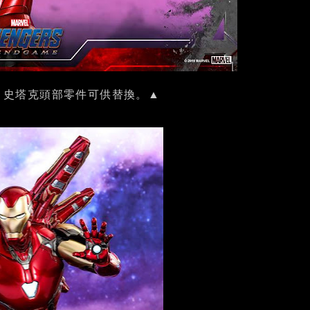
・史塔克頭部零件可供替換。▲