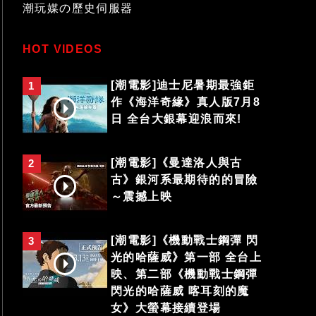
潮玩媒の歷史伺服器
HOT VIDEOS
[潮電影]迪士尼暑期最強鉅
1
作《海洋奇緣》真人版7月8
日 全台大銀幕迎浪而來!
[潮電影]《曼達洛人與古
2
古》銀河系最期待的的冒險
～震撼上映
[潮電影]《機動戰士鋼彈 閃
3
光的哈薩威》第一部 全台上
映、第二部《機動戰士鋼彈
閃光的哈薩威 喀耳刻的魔
女》大螢幕接續登場