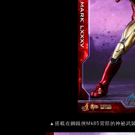
▲搭載在鋼鐵俠Mk85背部的神祕武裝名為「N