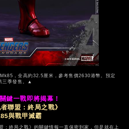
俠Mk85，全高約32.5厘米，參考售價2630港幣。預定
年第三季發售。▲
關鍵一戰即將揭幕！
《復仇者聯盟：終局之戰》
k85與戰甲滅霸
聯盟：終局之戰》的關鍵情報一直保密到家，但是就在上