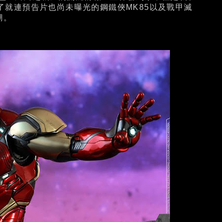
表了就連預告片也尚未曝光的鋼鐵俠MK85以及戰甲滅
潮。