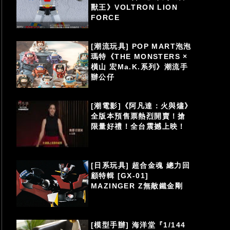
獸王》VOLTRON LION
FORCE
[潮流玩具] POP MART泡泡
瑪特《THE MONSTERS ×
橫山 宏Ma.K.系列》潮流手
辦公仔
[潮電影]《阿凡達：火與燼》
全版本預售票熱烈開賣！搶
限量好禮！全台震撼上映！
[日系玩具] 超合金魂 總力回
顧特輯 [GX-01]
MAZINGER Z無敵鐵金剛
[模型手辦] 海洋堂『1/144