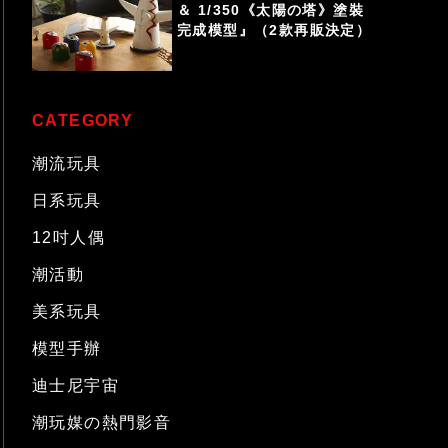
＆ 1/350《太陽の塔》塗裝
完成模型』（2款再販決定）
CATEGORY
潮流玩具
日系玩具
12吋人偶
潮活動
美系玩具
模型手辦
迪士尼宇宙
潮玩媒の熱門影音