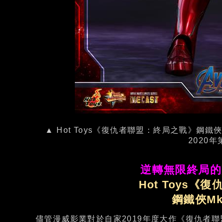
▲ Hot Toys《復仇者聯盟：終局之戰》鋼鐵
2020
逆轉無限終局的
Hot Toys
鋼鐵俠M
儘管漫威影業對於自家2019年度大作《復仇者