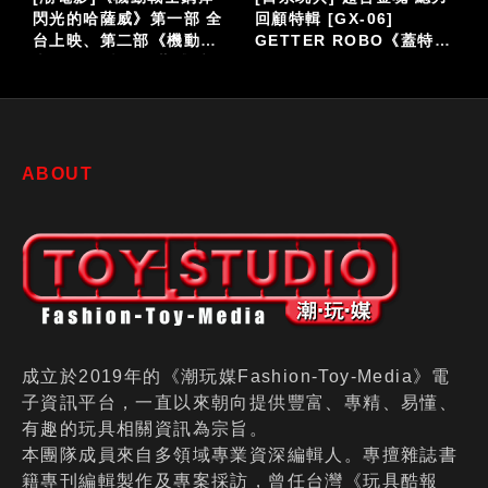
閃光的哈薩威》第一部 全
回顧特輯 [GX-06]
台上映、第二部《機動戰
GETTER ROBO《蓋特機
仔
士鋼彈 閃光的哈薩威 喀耳
器人》
刻的魔女》大螢幕接續登
場
ABOUT
成立於2019年的《潮玩媒Fashion-Toy-Media》電
子資訊平台，一直以來朝向提供豐富、專精、易懂、
有趣的玩具相關資訊為宗旨。
本團隊成員來自多領域專業資深編輯人。專擅雜誌書
籍專刊編輯製作及專案採訪，曾任台灣《玩具酷報