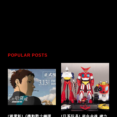
POPULAR POSTS
泡
[潮電影]《機動戰士鋼彈
[日系玩具] 超合金魂 總力