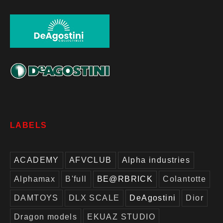
LABELS
ACADEMY
AFVCLUB
Alpha industries
Alphamax
B'full
BE@RBRICK
Colantotte
DAMTOYS
DLX SCALE
DeAgostini
Dior
Dragon models
EKUAZ STUDIO