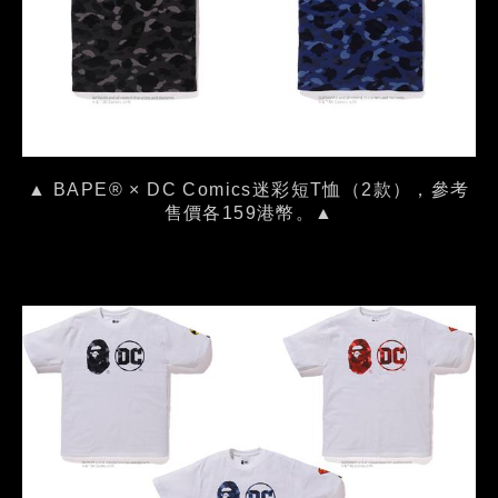
▲ BAPE® × DC Comics迷彩短T恤（2款），參考
售價各159港幣。▲