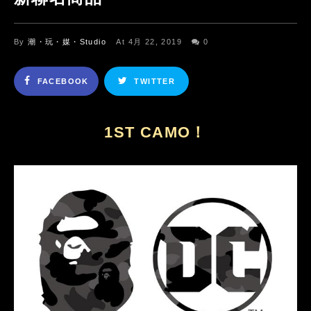
By
潮・玩・媒・Studio
At 4月 22, 2019
0
FACEBOOK
TWITTER
1ST CAMO！