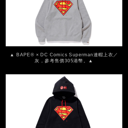
▲ BAPE® × DC Comics Superman連帽上衣／
灰，參考售價305港幣。▲