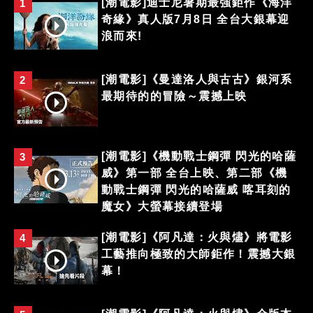
[潮電影]迪士尼暑期最強鉅作《海洋
1
奇緣》真人版7月8日 全台大銀幕迎
浪而來!
[潮電影]《曼達洛人與古古》銀河系
2
最期待的的冒險～震撼上映
[潮電影]《機動戰士鋼彈 閃光的哈薩
3
威》第一部 全台上映、第二部《機
動戰士鋼彈 閃光的哈薩威 喀耳刻的
魔女》大螢幕接續登場
[潮電影]《阿凡達：火與燼》將電影
4
工藝推向極致的大師鉅作！震撼大銀
幕！