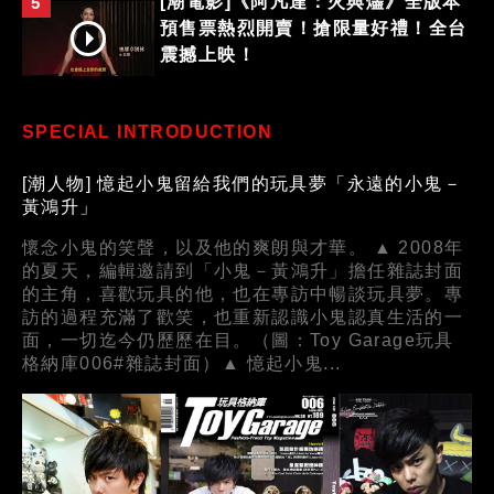
[潮電影]《阿凡達：火與燼》全版本
5
預售票熱烈開賣！搶限量好禮！全台
震撼上映！
SPECIAL INTRODUCTION
[潮人物] 憶起小鬼留給我們的玩具夢「永遠的小鬼－
黃鴻升」
懷念小鬼的笑聲，以及他的爽朗與才華。 ▲ 2008年
的夏天，編輯邀請到「小鬼－黃鴻升」擔任雜誌封面
的主角，喜歡玩具的他，也在專訪中暢談玩具夢。專
訪的過程充滿了歡笑，也重新認識小鬼認真生活的一
面，一切迄今仍歷歷在目。（圖：Toy Garage玩具
格納庫006#雜誌封面）▲ 憶起小鬼...