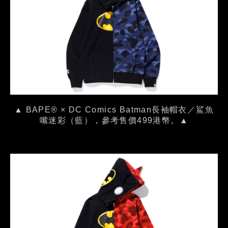
▲ BAPE® × DC Comics Batman長袖帽衣／鯊魚
嘴迷彩（藍），參考售價499港幣。▲