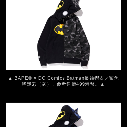
▲ BAPE® × DC Comics Batman長袖帽衣／鯊魚
嘴迷彩（灰），參考售價499港幣。▲