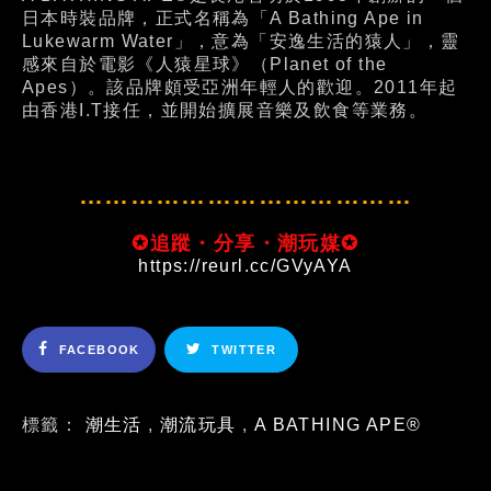
日本時裝品牌，正式名稱為「A Bathing Ape in
Lukewarm Water」，意為「安逸生活的猿人」，靈
感來自於電影《人猿星球》（Planet of the
Apes）。該品牌頗受亞洲年輕人的歡迎。2011年起
由香港I.T接任，並開始擴展音樂及飲食等業務。
…………………………………
✪追蹤・分享・潮玩媒✪
https://reurl.cc/GVyAYA
FACEBOOK
TWITTER
標籤：
潮生活
,
潮流玩具
,
A BATHING APE®