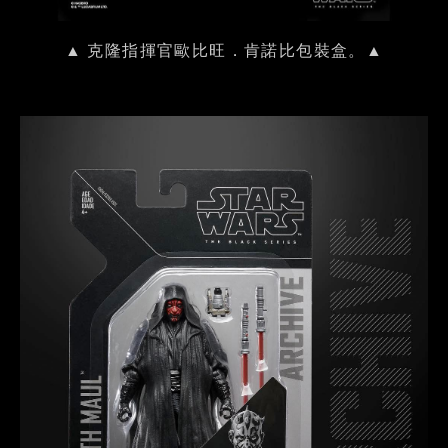
▲ 克隆指揮官歐比旺．肯諾比包裝盒。▲