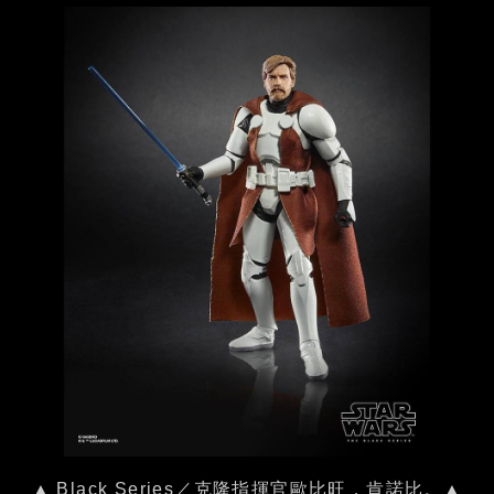
▲ Black Series／克隆指揮官歐比旺．肯諾比。▲