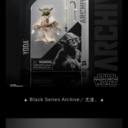
▲ Black Series Archive／尤達。▲