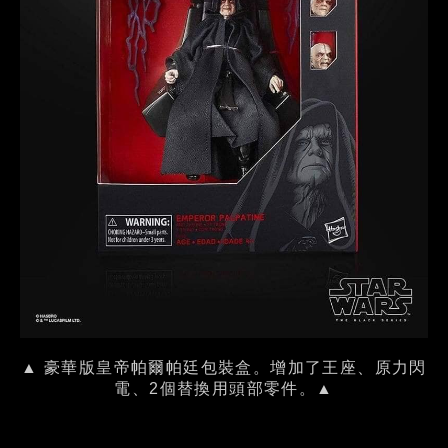
▲ 豪華版皇帝帕爾帕廷包裝盒。增加了王座、原力閃
電、2個替換用頭部零件。▲