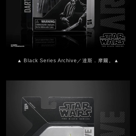
▲ Black Series Archive／達斯．摩爾。▲