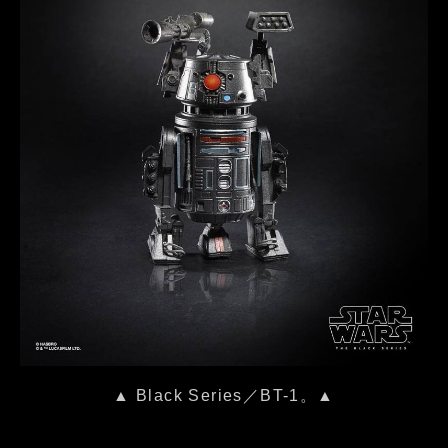
▲ Black Series／BT-1。▲