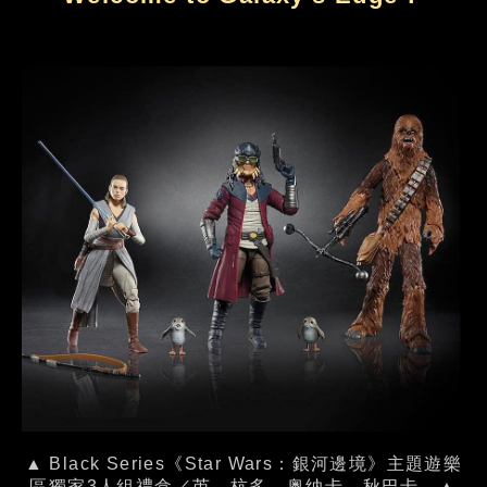
▲ Black Series《Star Wars：銀河邊境》主題遊樂
區獨家3人組禮盒／芮、杭多．奥纳卡、秋巴卡。▲