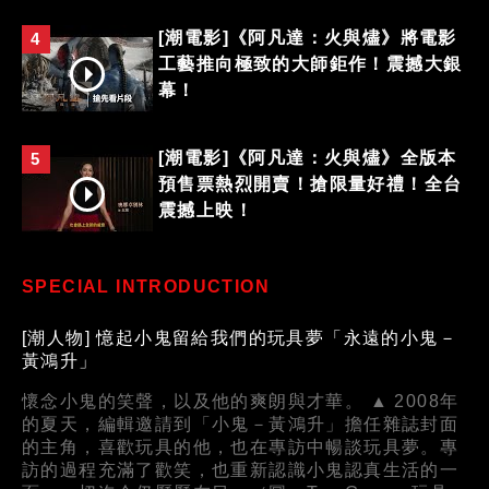
[潮電影]《阿凡達：火與燼》將電影
4
工藝推向極致的大師鉅作！震撼大銀
幕！
[潮電影]《阿凡達：火與燼》全版本
5
預售票熱烈開賣！搶限量好禮！全台
震撼上映！
SPECIAL INTRODUCTION
[潮人物] 憶起小鬼留給我們的玩具夢「永遠的小鬼－
黃鴻升」
懷念小鬼的笑聲，以及他的爽朗與才華。 ▲ 2008年
的夏天，編輯邀請到「小鬼－黃鴻升」擔任雜誌封面
的主角，喜歡玩具的他，也在專訪中暢談玩具夢。專
訪的過程充滿了歡笑，也重新認識小鬼認真生活的一