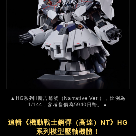
▲HG系列II新吉翁號（Narrative Ver.），比例為
1/144，參考售價為5940日幣。▲
追輯《機動戰士鋼彈（高達）NT》HG
系列模型壓軸機體！