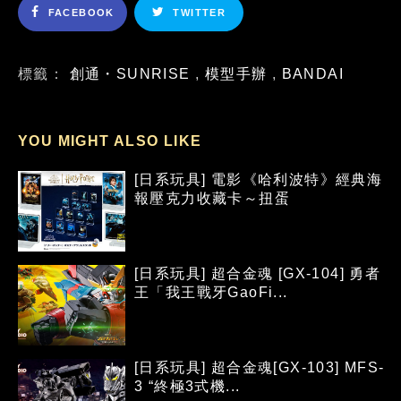
FACEBOOK
TWITTER
標籤：
創通・SUNRISE
,
模型手辦
,
BANDAI
YOU MIGHT ALSO LIKE
[日系玩具] 電影《哈利波特》經典海
報壓克力收藏卡～扭蛋
[日系玩具] 超合金魂 [GX-104] 勇者
王「我王戰牙GaoFi...
[日系玩具] 超合金魂[GX-103] MFS-
3 “終極3式機...