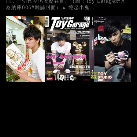
面，一切迄今仍歷歷在目。（圖：Toy Garage玩具
格納庫006#雜誌封面）▲ 憶起小鬼...