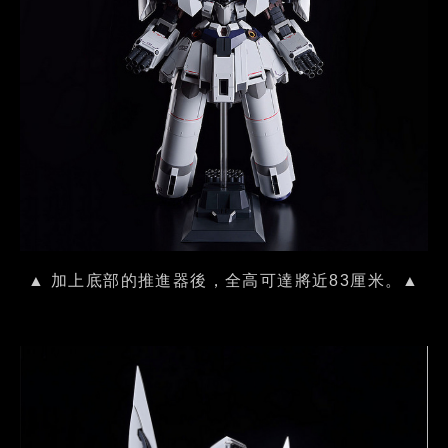
▲ 加上底部的推進器後，全高可達將近83厘米。▲