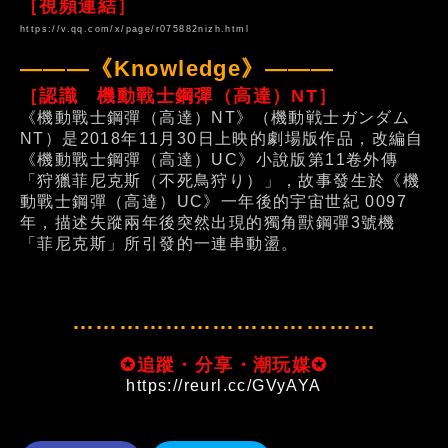
［視頻連結］
https://v.qq.com/x/page/r075882nizh.html
———《Knowledge》———
［認識 機動戰士鋼彈（高達）NT］
《機動戰士鋼彈（高達）NT》（機動戦士ガンダム
NT）是2018年11月30日上映的劇場版作品，改編自
《機動戰士鋼彈（高達）UC》小說版第11卷外傳
「狩獵菲尼克斯（不死鳥狩り）」，故事發生於《機
動戰士鋼彈（高達）UC》一年後的宇宙世紀 0097
年，描述失蹤兩年後突然出現的獨角獸鋼彈3號機
「菲尼克斯」所引發的一連串動盪。
…………………………………
✪追蹤・分享・潮玩媒✪
https://reurl.cc/GVyAYA