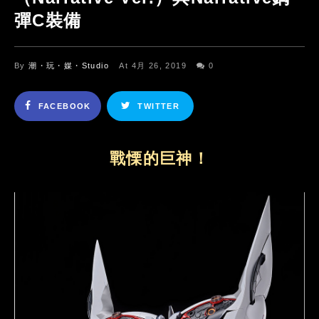
彈C裝備
By
潮・玩・媒・Studio
At 4月 26, 2019
0
FACEBOOK
TWITTER
戰慄的巨神！