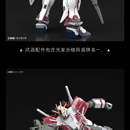
▲ 武器配件包含光束步槍與盾牌各一。▲