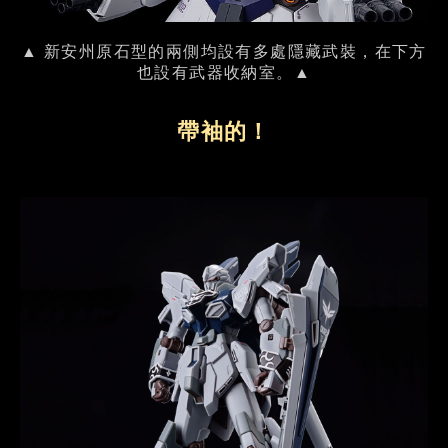
▲ 新安州原石型的兩側均設有多處隱藏武裝，在下方
也設有武器收納室。▲
帶袖的！