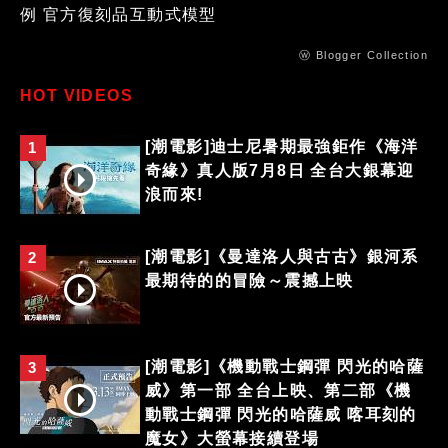
例 官方復刻品互動式模型
ⓦ Blogger Collection
HOT VIDEOS
[潮電影]迪士尼暑期最強鉅作《海洋
1
奇緣》真人版7月8日 全台大銀幕迎
浪而來!
[潮電影]《曼達洛人與古古》銀河系
2
最期待的的冒險～震撼上映
[潮電影]《機動戰士鋼彈 閃光的哈薩
3
威》第一部 全台上映、第二部《機
動戰士鋼彈 閃光的哈薩威 喀耳刻的
魔女》大螢幕接續登場