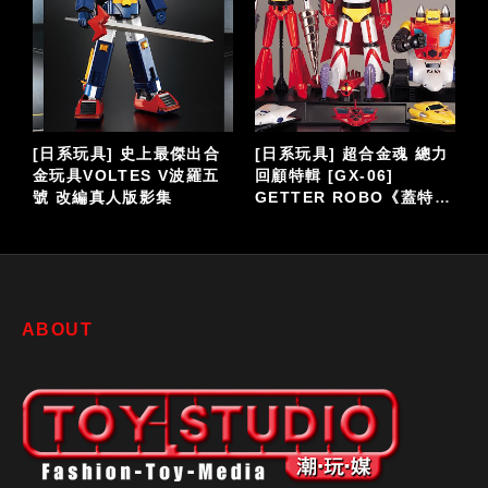
[日系玩具] 史上最傑出合
[日系玩具] 超合金魂 總力
全
金玩具VOLTES V波羅五
回顧特輯 [GX-06]
號 改編真人版影集
GETTER ROBO《蓋特機
耳
器人》
ABOUT