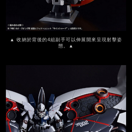
▲ 收納於背後的4組副手可以伸展開來呈現射擊姿
態。▲