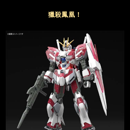
獵殺鳳凰！