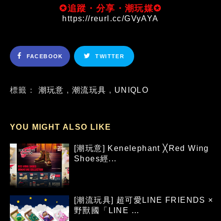
✪追蹤・分享・潮玩媒✪
https://reurl.cc/GVyAYA
FACEBOOK
TWITTER
標籤：
潮玩意
,
潮流玩具
,
UNIQLO
YOU MIGHT ALSO LIKE
[潮玩意] Kenelephant ╳Red Wing
Shoes經...
[潮流玩具] 超可愛LINE FRIENDS ×
野獸國「LINE ...