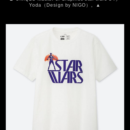
Yoda（Design by NIGO）。▲