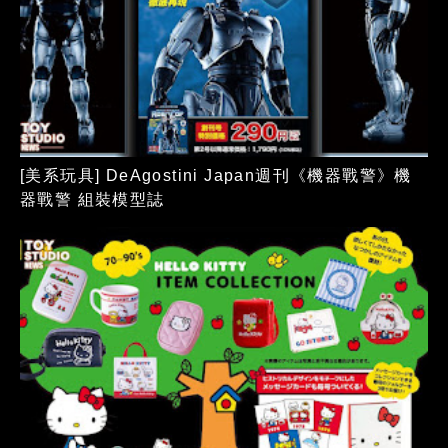
[美系玩具] DeAgostini Japan週刊《機器戰警》機
器戰警 組裝模型誌