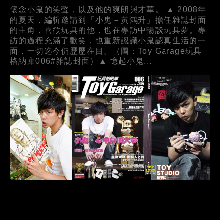
懷念小鬼的笑聲，以及他的爽朗與才華。 ▲ 2008年
的夏天，編輯邀請到「小鬼－黃鴻升」擔任雜誌封面
的主角，喜歡玩具的他，也在專訪中暢談玩具夢。專
訪的過程充滿了歡笑，也重新認識小鬼認真生活的一
面，一切迄今仍歷歷在目。（圖：Toy Garage玩具
格納庫006#雜誌封面）▲ 憶起小鬼...