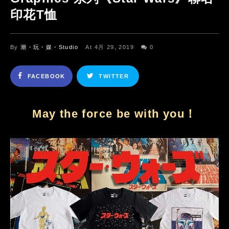
印花T恤
By
潮・玩・媒・Studio
At 4月 29, 2019
0
FACEBOOK
TWITTER
May the force be with you！