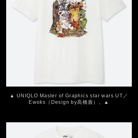
▲ UNIQLO Master of Graphics star wars UT／
Ewoks（Design by高橋盾）。▲