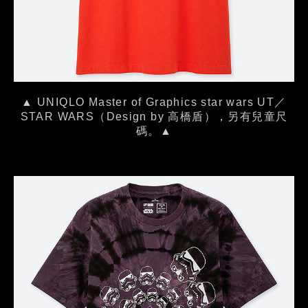
▲ UNIQLO Master of Graphics star wars UT／
STAR WARS（Design by 高橋盾），另有兒童尺
碼。▲