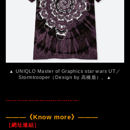
▲ UNIQLO Master of Graphics star wars UT／
Stormtrooper（Design by 高橋盾）。▲
…………………………………
———《Know more》———
［網址連結］