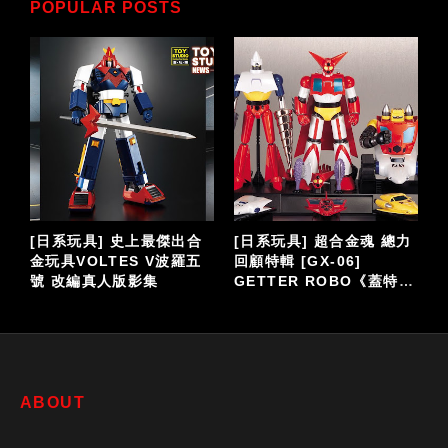
POPULAR POSTS
[日系玩具] 史上最傑出合
[日系玩具] 超合金魂 總力
全
金玩具VOLTES V波羅五
回顧特輯 [GX-06]
號 改編真人版影集
GETTER ROBO《蓋特機
耳
器人》
ABOUT