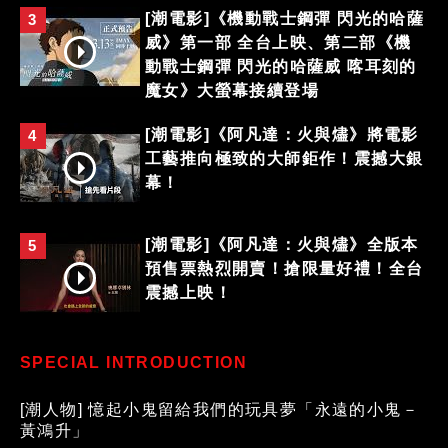
[潮電影]《機動戰士鋼彈 閃光的哈薩
3
威》第一部 全台上映、第二部《機
動戰士鋼彈 閃光的哈薩威 喀耳刻的
魔女》大螢幕接續登場
[潮電影]《阿凡達：火與燼》將電影
4
工藝推向極致的大師鉅作！震撼大銀
幕！
[潮電影]《阿凡達：火與燼》全版本
5
預售票熱烈開賣！搶限量好禮！全台
震撼上映！
SPECIAL INTRODUCTION
[潮人物] 憶起小鬼留給我們的玩具夢「永遠的小鬼－
黃鴻升」