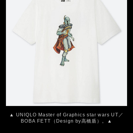
▲ UNIQLO Master of Graphics star wars UT／
BOBA FETT（Design by高橋盾）。▲
…………………………………