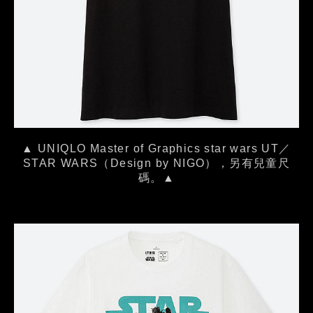
▲ UNIQLO Master of Graphics star wars UT／
STAR WARS（Design by NIGO），另有兒童尺
碼。▲