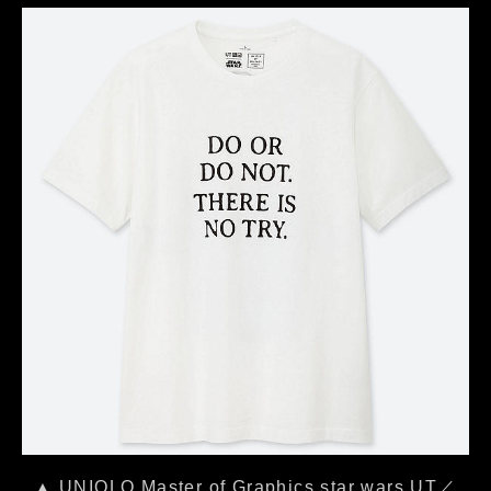
▲ UNIQLO Master of Graphics star wars UT／