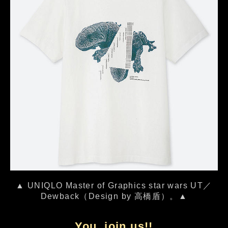
▲ UNIQLO Master of Graphics star wars UT／
Dewback（Design by 高橋盾）。▲
You, join us!!