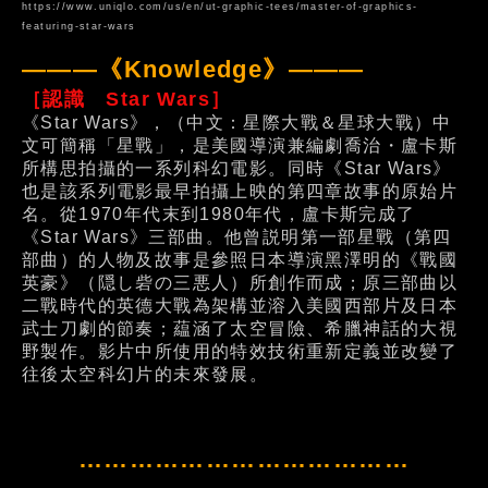
https://www.uniqlo.com/us/en/ut-graphic-tees/master-of-graphics-
featuring-star-wars
———《Knowledge》———
［認識 Star Wars］
《Star Wars》，（中文：星際大戰＆星球大戰）中
文可簡稱「星戰」，是美國導演兼編劇喬治・盧卡斯
所構思拍攝的一系列科幻電影。同時《Star Wars》
也是該系列電影最早拍攝上映的第四章故事的原始片
名。從1970年代末到1980年代，盧卡斯完成了
《Star Wars》三部曲。他曾説明第一部星戰（第四
部曲）的人物及故事是參照日本導演黑澤明的《戰國
英豪》（隠し砦の三悪人）所創作而成；原三部曲以
二戰時代的英德大戰為架構並溶入美國西部片及日本
武士刀劇的節奏；藴涵了太空冒險、希臘神話的大視
野製作。影片中所使用的特效技術重新定義並改變了
往後太空科幻片的未來發展。
…………………………………