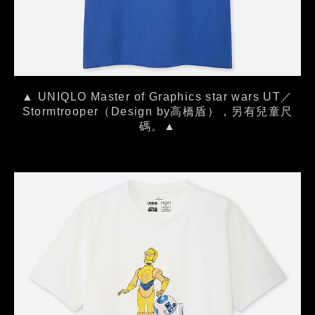
▲ UNIQLO Master of Graphics star wars UT／
Stormtrooper（Design by高橋盾），另有兒童尺
碼。▲