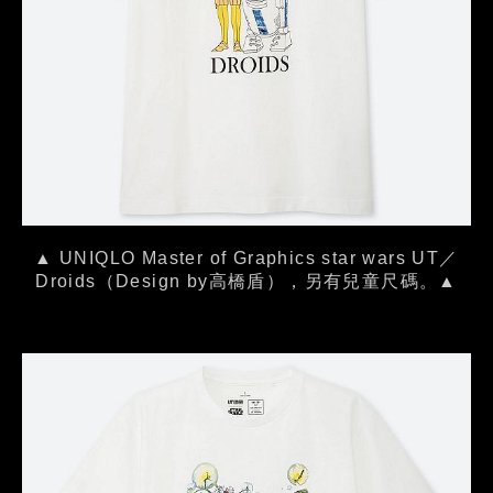
▲ UNIQLO Master of Graphics star wars UT／
Droids（Design by高橋盾），另有兒童尺碼。▲