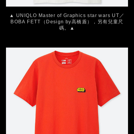
▲ UNIQLO Master of Graphics star wars UT／
BOBA FETT（Design by高橋盾），另有兒童尺
碼。▲