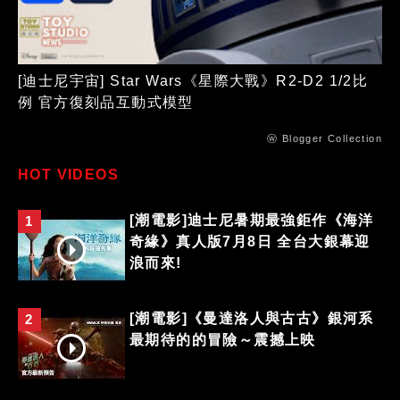
[迪士尼宇宙] Star Wars《星際大戰》R2-D2 1/2比
例 官方復刻品互動式模型
ⓦ Blogger Collection
HOT VIDEOS
[潮電影]迪士尼暑期最強鉅作《海洋
1
奇緣》真人版7月8日 全台大銀幕迎
浪而來!
[潮電影]《曼達洛人與古古》銀河系
2
最期待的的冒險～震撼上映