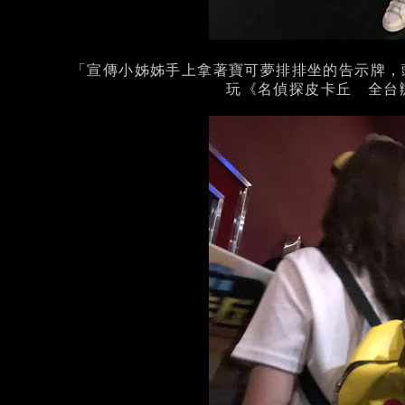
「宣傳小姊姊手上拿著寶可夢排排坐的告示牌，
玩《名偵探皮卡丘 全台