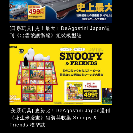
[日系玩具] 史上最大！DeAgostini Japan週
刊《出雲號護衛艦》組裝模型誌
[美系玩具] 史努比！DeAgostini Japan週刊
《花生米漫畫》組裝與收集 Snoopy &
Friends 模型誌