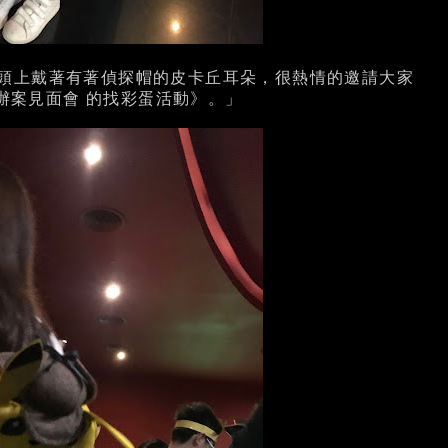
頭上戴著有著偵探帽的皮卡丘耳朵，很熱情的邀請大家
辦案見面會 的找彩蛋活動》。」