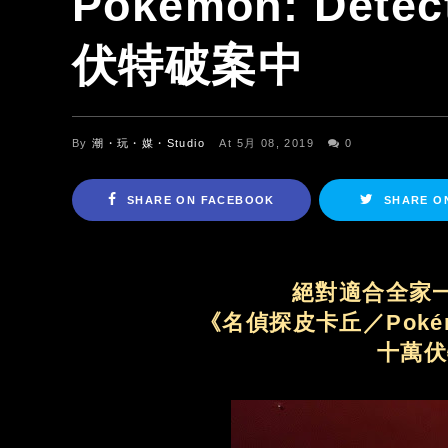
Pokémon: Dete
伏特破案中
By
潮・玩・媒・Studio
At 5月 08, 2019
0
SHARE ON FACEBOOK
SHARE O
絕對適合全家一
《名偵探皮卡丘／Pokémon:
十萬伏