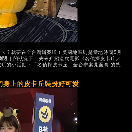
卡丘就要在全台灣辦案啦！美國地區則是當地時間5月
劇透 ]
的狀況下，先來介紹這次電影《名偵探皮卡丘／
在幾個大型影城玩的小活動：「名偵探皮卡丘 全台辦案見面會 的找
們
身上的皮卡丘裝扮好可愛