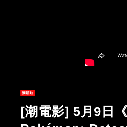
潮活動
[潮電影] 5月9