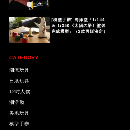
[模型手辦] 海洋堂『1/144
＆ 1/350《太陽の塔》塗裝
完成模型』（2款再販決定）
CATEGORY
潮流玩具
日系玩具
12吋人偶
潮活動
美系玩具
模型手辦