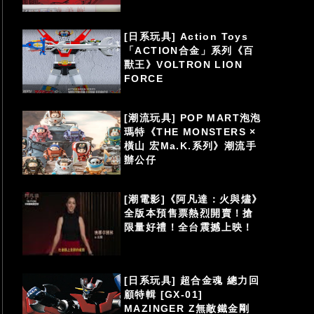
[日系玩具] Action Toys
「ACTION合金」系列《百
獸王》VOLTRON LION
FORCE
[潮流玩具] POP MART泡泡
瑪特《THE MONSTERS ×
橫山 宏Ma.K.系列》潮流手
辦公仔
[潮電影]《阿凡達：火與燼》
全版本預售票熱烈開賣！搶
限量好禮！全台震撼上映！
[日系玩具] 超合金魂 總力回
顧特輯 [GX-01]
MAZINGER Z無敵鐵金剛