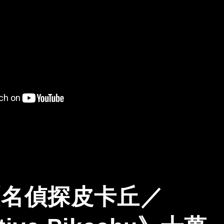
日《名偵探皮卡丘／