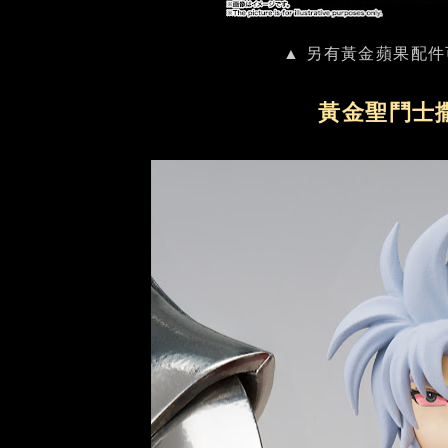
▲ 另有黃金蘋果配件
黃金聖鬥士