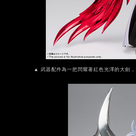
▲ 武器配件為一把閃耀著紅色光澤的大劍