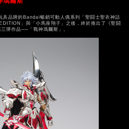
神瑪爾斯
品牌的Bandai暢銷可動人偶系列「聖闘士聖衣神話
OR EDITION」與「小馬座翔子」之後，終於推出了《聖闘
第三彈作品──「戰神瑪爾斯」。