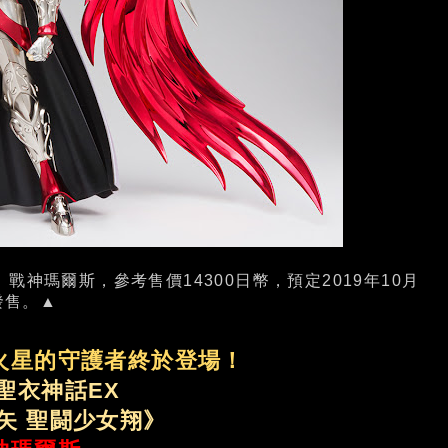
戰神瑪爾斯，參考售價14300日幣，預定2019年10月
發售。▲
火星的守護者終於登場！
聖衣神話EX
矢 聖闘少女翔》