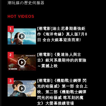
潮玩媒の歷史伺服器
HOT VIDEOS
[潮電影]迪士尼暑期最強鉅
1
作《海洋奇緣》真人版7月8
日 全台大銀幕迎浪而來!
[潮電影]《曼達洛人與古
2
古》銀河系最期待的的冒險
～震撼上映
[潮電影]《機動戰士鋼彈 閃
3
光的哈薩威》第一部 全台上
映、第二部《機動戰士鋼彈
閃光的哈薩威 喀耳刻的魔
女》大螢幕接續登場