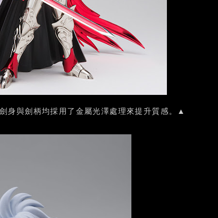
，劍身與劍柄均採用了金屬光澤處理來提升質感。▲