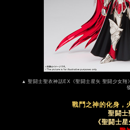
▲ 聖闘士聖衣神話EX《聖闘士星矢 聖闘少女翔》
戰鬥之神的化身，
聖闘士
《聖闘士星