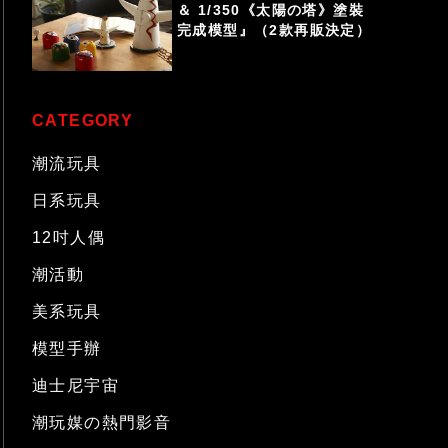
＆ 1/350《太陽の塔》塗裝
完成模型』（2款再販決定）
CATEGORY
潮流玩具
日系玩具
12吋人偶
潮活動
美系玩具
模型手辦
迪士尼宇宙
潮玩媒の熱門影音