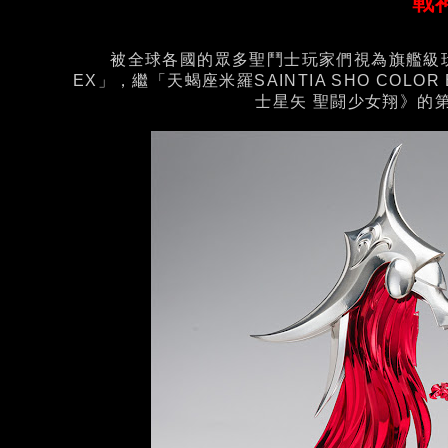
戰
被全球各國的眾多聖鬥士玩家們視為旗艦級玩具
EX」，繼「天蝎座米羅SAINTIA SHO COL
士星矢 聖闘少女翔》的