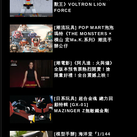
獸王》VOLTRON LION
FORCE
[潮流玩具] POP MART泡泡
瑪特《THE MONSTERS ×
橫山 宏Ma.K.系列》潮流手
辦公仔
[潮電影]《阿凡達：火與燼》
全版本預售票熱烈開賣！搶
限量好禮！全台震撼上映！
[日系玩具] 超合金魂 總力回
顧特輯 [GX-01]
MAZINGER Z無敵鐵金剛
[模型手辦] 海洋堂『1/144