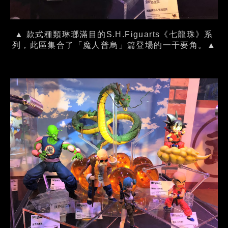
▲ 款式種類琳瑯滿目的S.H.Figuarts《七龍珠》系
列，此區集合了「魔人普烏」篇登場的一干要角。▲