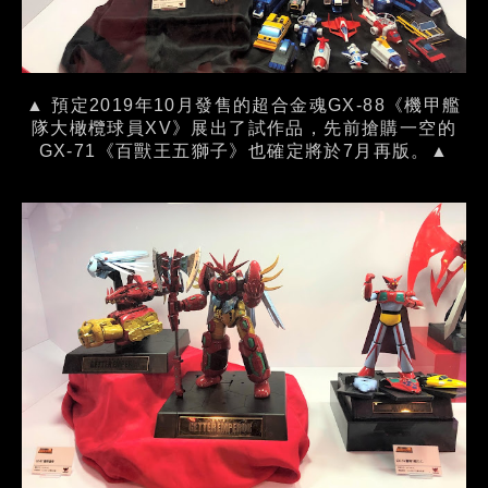
▲ 預定2019年10月發售的超合金魂GX-88《機甲艦
隊大橄欖球員XV》展出了試作品，先前搶購一空的
GX-71《百獸王五獅子》也確定將於7月再版。▲