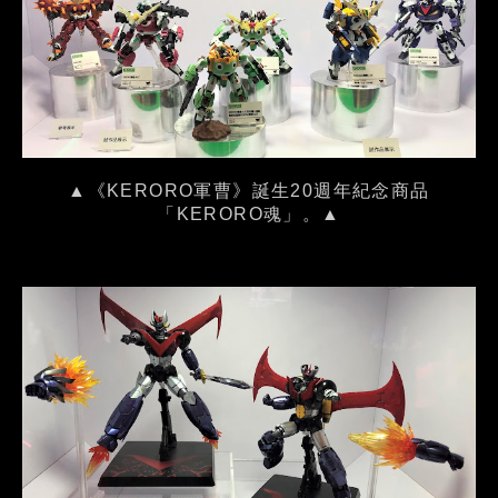
▲《KERORO軍曹》誕生20週年紀念商品
「KERORO魂」。▲