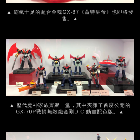
▲ 霸氣十足的超合金魂GX-87《蓋特皇帝》也即將發
售。▲
▲ 歷代魔神家族齊聚一堂，其中夾雜了首度公開的
GX-70P戰損無敵鐵金剛D.C.動畫配色版。▲