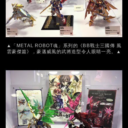
▲「METAL ROBOT魂」系列的《BB戰士三國傳 風
雲豪傑篇》，豪邁威風的武將造型令人眼睛一亮。▲