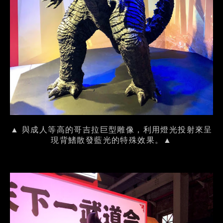
▲ 與成人等高的哥吉拉巨型雕像，利用燈光投射來呈
現背鰭散發藍光的特殊效果。▲