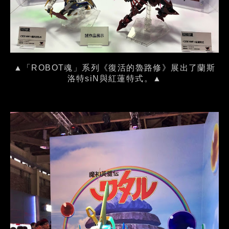
▲「ROBOT魂」系列《復活的魯路修》展出了蘭斯
洛特siN與紅蓮特式。▲