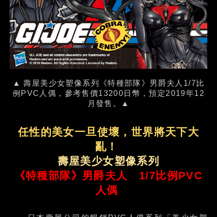
▲ 壽屋美少女塑像系列《特種部隊》男爵夫人1/7比
例PVC人偶，參考售價13200日幣，預定2019年12
月發售。▲
任性的美女一旦使壞，世界將天下大
亂！
壽屋美少女塑像系列
《特種部隊》男爵夫人 1/7比例PVC
人偶