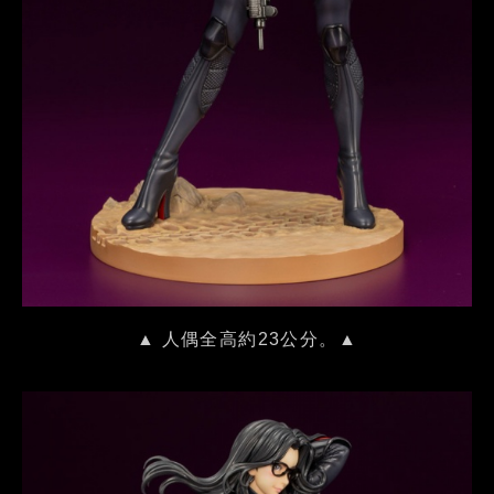
▲ 人偶全高約23公分。▲