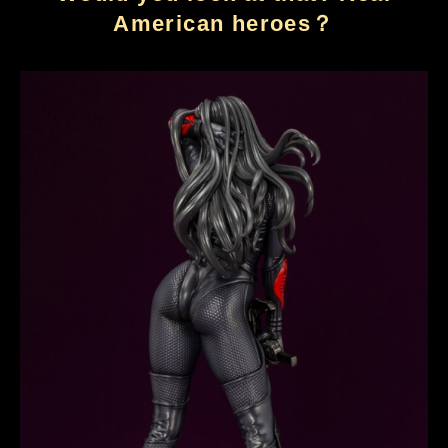
American heroes？