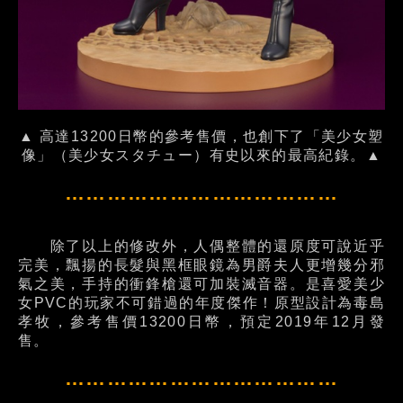
▲ 高達13200日幣的參考售價，也創下了「美少女塑
像」（美少女スタチュー）有史以來的最高紀錄。▲
…………………………………
除了以上的修改外，人偶整體的還原度可說近乎
完美，飄揚的長髮與黑框眼鏡為男爵夫人更增幾分邪
氣之美，手持的衝鋒槍還可加裝滅音器。是喜愛美少
女PVC的玩家不可錯過的年度傑作！原型設計為毒島
孝牧，參考售價13200日幣，預定2019年12月發
售。
…………………………………