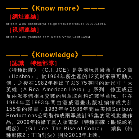
———《Know more》———
［網址連結］
https://www.kotobukiya.co.jp/product/product-0000003364/
［視頻連結］
https://www.youtube.com/watch?v=AAjCckfBG9M
———《Knowledge》———
［認識 特種部隊］
《特種部隊》（G.I. JOE）是美國玩具廠商「孩之寶
（Hasbro）」於1964年所生產的12英吋軍事可動人
偶，之後在1982年推出了以3.75英吋的新尺寸『大
英雄（A Real American Hero）』系列，修正成正
反兩派團體相互交戰的男童取向科幻戰爭童玩。並在
1984年至1993年間由漫威漫畫出版社編繪成共計
155集的漫畫，1983年至1986年間由美國Sunbow
Productions公司製作成兩季總計95集的電視動畫作
品。2009年拍攝了真人版電影《特種部隊：眼鏡蛇的
崛起》（G.I. Joe: The Rise of Cobra），續集《特
種部隊2：正面對決》則於2013年上映。