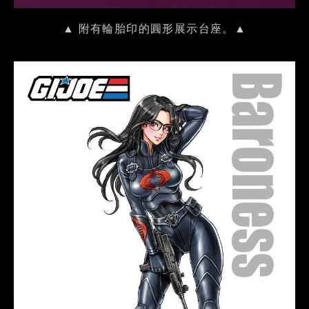
▲ 附有輪胎印的圓形展示台座。▲