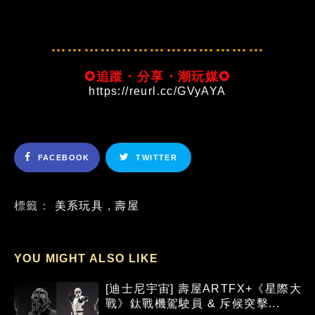
…………………………………
✪追蹤・分享・潮玩媒✪
https://reurl.cc/GVyAYA
FACEBOOK
TWITTER
標籤：
美系玩具
,
壽屋
YOU MIGHT ALSO LIKE
[迪士尼宇宙] 壽屋ARTFX+《星際大
戰》鈦戰機駕駛員 & 斥候突擊...