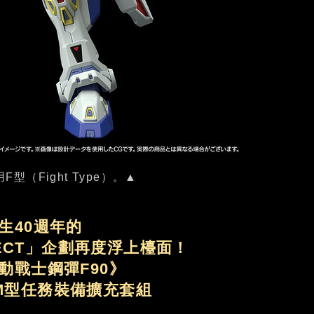
F型（Fight Type）。▲
生40週年的
ROJECT」企劃再度浮上檯面！
動戰士鋼彈F90》
&M型任務裝備擴充套組