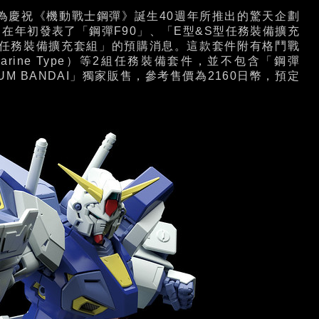
業部為慶祝《機動戰士鋼彈》誕生40週年所推出的驚天企劃
0模型系列，在年初發表了「鋼彈F90」、「E型&S型任務裝備擴充
型任務裝備擴充套組」的預購消息。這款套件附有格鬥戰
Marine Type）等2組任務裝備套件，並不包含「鋼彈
M BANDAI」獨家販售，參考售價為2160日幣，預定