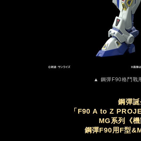
▲ 鋼彈F90格鬥戰用
鋼彈誕
「F90 A to Z P
MG系列《機
鋼彈F90用F型