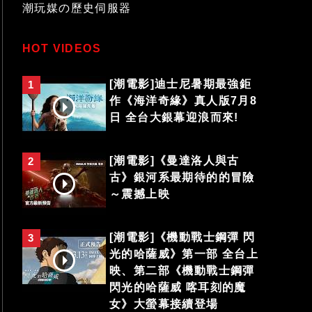
潮玩媒の歷史伺服器
HOT VIDEOS
[潮電影]迪士尼暑期最強鉅
1
作《海洋奇緣》真人版7月8
日 全台大銀幕迎浪而來!
[潮電影]《曼達洛人與古
2
古》銀河系最期待的的冒險
～震撼上映
[潮電影]《機動戰士鋼彈 閃
3
光的哈薩威》第一部 全台上
映、第二部《機動戰士鋼彈
閃光的哈薩威 喀耳刻的魔
女》大螢幕接續登場