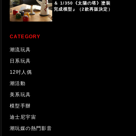
＆ 1/350《太陽の塔》塗裝
完成模型』（2款再販決定）
CATEGORY
潮流玩具
日系玩具
12吋人偶
潮活動
美系玩具
模型手辦
迪士尼宇宙
潮玩媒の熱門影音