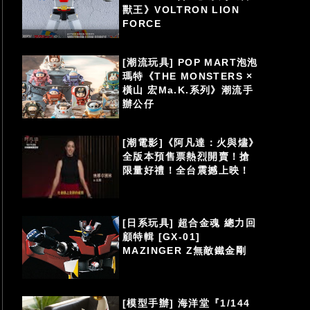
獸王》VOLTRON LION
FORCE
[潮流玩具] POP MART泡泡
瑪特《THE MONSTERS ×
橫山 宏Ma.K.系列》潮流手
辦公仔
[潮電影]《阿凡達：火與燼》
全版本預售票熱烈開賣！搶
限量好禮！全台震撼上映！
[日系玩具] 超合金魂 總力回
顧特輯 [GX-01]
MAZINGER Z無敵鐵金剛
[模型手辦] 海洋堂『1/144