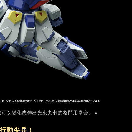
腕可以變化成伸出光束尖刺的格鬥用拳套。▲
行動尖兵！