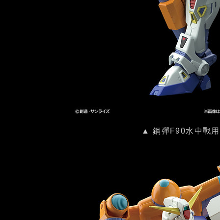
▲ 鋼彈F90水中戰用M