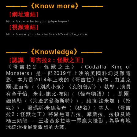
———《Know more》———
［網址連結］
https://space-factory.co.jp/gachapos/
［視頻連結］
https://www.youtube.com/watch?v=rG74w_-abrA
———《Knowledge》———
［認識 哥吉拉2：怪獸之王］
《哥吉拉2：怪獸之王》（Godzilla: King of
Monsters）是一部2019年上映的美國科幻災難電
影。本片是2014年上映的《哥吉拉》續作，由邁克
爾‧道赫蒂（《別惹小孩》《克朗普斯》）執導，演員
有章子怡、米莉‧鮑比‧布朗（《怪奇物語》）、凱爾‧
錢德勒（《海邊的曼徹斯特》）、維拉‧法米加（《招
魂》）、湯瑪斯‧米德蒂奇（《矽谷》）等人。《哥吉
拉2：怪獸之王》將聚焦哥吉拉、摩斯拉、拉頓及終
極三頭龍——王者基多拉等一眾龐大怪獸，為爭奪地
球統治權展開激烈的大戰。