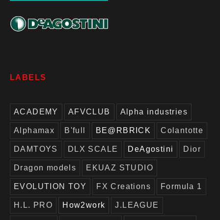
LABELS
ACADEMY
AFVCLUB
Alpha industries
Alphamax
B'full
BE@RBRICK
Colantotte
DAMTOYS
DLX SCALE
DeAgostini
Dior
Dragon models
EKUAZ STUDIO
EVOLUTION TOY
FX Creations
Formula 1
H.L. PRO
How2work
J.LEAGUE