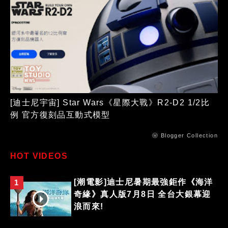
[迪士尼宇宙] Star Wars《星際大戰》R2-D2 1/2比
例 官方復刻品互動式模型
ⓦ Blogger Collection
HOT VIDEOS
[潮電影]迪士尼暑期最強鉅作《海洋
1
奇緣》真人版7月8日 全台大銀幕迎
浪而來!