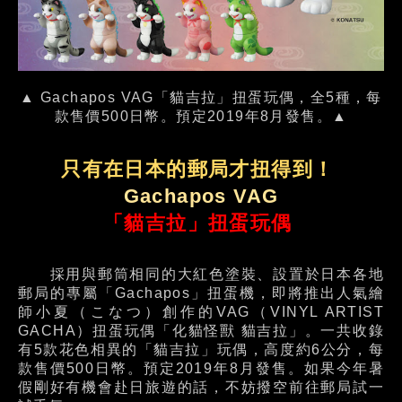
▲ Gachapos VAG「貓吉拉」扭蛋玩偶，全5種，每
款售價500日幣。預定2019年8月發售。▲
只有在日本的郵局才扭得到！
Gachapos VAG
「貓吉拉」扭蛋玩偶
採用與郵筒相同的大紅色塗裝、設置於日本各地
郵局的專屬「Gachapos」扭蛋機，即將推出人氣繪
師小夏（こなつ）創作的VAG（VINYL ARTIST
GACHA）扭蛋玩偶「化貓怪獸 貓吉拉」。一共收錄
有5款花色相異的「貓吉拉」玩偶，高度約6公分，每
款售價500日幣。預定2019年8月發售。如果今年暑
假剛好有機會赴日旅遊的話，不妨撥空前往郵局試一