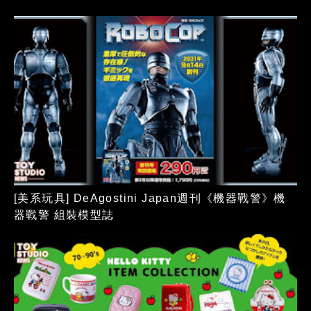
[美系玩具] DeAgostini Japan週刊《機器戰警》機
器戰警 組裝模型誌