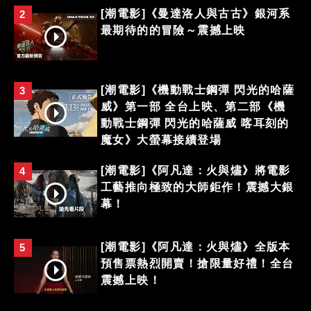
[潮電影]《曼達洛人與古古》銀河系
2
最期待的的冒險～震撼上映
[潮電影]《機動戰士鋼彈 閃光的哈薩
3
威》第一部 全台上映、第二部《機
動戰士鋼彈 閃光的哈薩威 喀耳刻的
魔女》大螢幕接續登場
[潮電影]《阿凡達：火與燼》將電影
4
工藝推向極致的大師鉅作！震撼大銀
幕！
[潮電影]《阿凡達：火與燼》全版本
5
預售票熱烈開賣！搶限量好禮！全台
震撼上映！