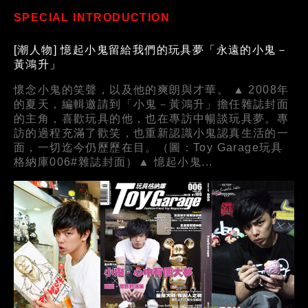
SPECIAL INTRODUCTION
[潮人物] 憶起小鬼留給我們的玩具夢「永遠的小鬼－
黃鴻升」
懷念小鬼的笑聲，以及他的爽朗與才華。 ▲ 2008年
的夏天，編輯邀請到「小鬼－黃鴻升」擔任雜誌封面
的主角，喜歡玩具的他，也在專訪中暢談玩具夢。專
訪的過程充滿了歡笑，也重新認識小鬼認真生活的一
面，一切迄今仍歷歷在目。（圖：Toy Garage玩具
格納庫006#雜誌封面）▲ 憶起小鬼...