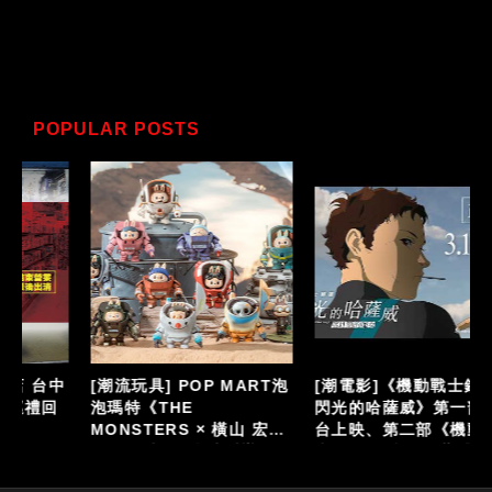
POPULAR POSTS
泡
[潮電影]《機動戰士鋼彈
[日系玩具] 超合金魂 總力
閃光的哈薩威》第一部 全
回顧特輯 [GX-06]
台上映、第二部《機動戰
GETTER ROBO《蓋特機
仔
士鋼彈 閃光的哈薩威 喀耳
器人》
刻的魔女》大螢幕接續登