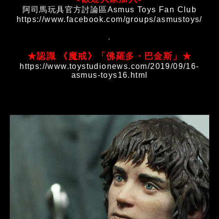
阿司馬玩具官方討論區Asmus Toys Fan Club
https://www.facebook.com/groups/asmustoys/
.
★認識 《魔戒》「佛羅多・巴金斯」★
https://www.toystudionews.com/2019/09/16-
asmus-toys16.html