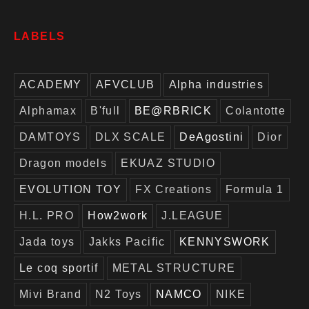
LABELS
ACADEMY
AFVCLUB
Alpha industries
Alphamax
B'full
BE@RBRICK
Colantotte
DAMTOYS
DLX SCALE
DeAgostini
Dior
Dragon models
EKUAZ STUDIO
EVOLUTION TOY
FX Creations
Formula 1
H.L. PRO
How2work
J.LEAGUE
Jada toys
Jakks Pacific
KENNYSWORK
Le coq sportif
METAL STRUCTURE
Mivi Brand
N2 Toys
NAMCO
NIKE