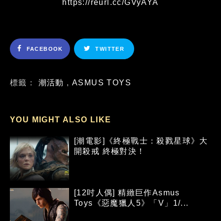
https://reurl.cc/GVyAYA
FACEBOOK
TWITTER
標籤：
潮活動
,
ASMUS TOYS
YOU MIGHT ALSO LIKE
[潮電影]《終極戰士：殺戮星球》大
開殺戒 終極對決！
[12吋人偶] 精緻巨作Asmus
Toys《惡魔獵人5》「V」1/...