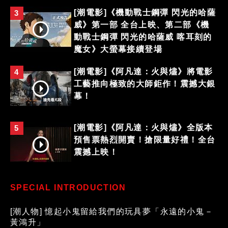
[潮電影]《機動戰士鋼彈 閃光的哈薩
3
威》第一部 全台上映、第二部《機
動戰士鋼彈 閃光的哈薩威 喀耳刻的
魔女》大螢幕接續登場
[潮電影]《阿凡達：火與燼》將電影
4
工藝推向極致的大師鉅作！震撼大銀
幕！
[潮電影]《阿凡達：火與燼》全版本
5
預售票熱烈開賣！搶限量好禮！全台
震撼上映！
SPECIAL INTRODUCTION
[潮人物] 憶起小鬼留給我們的玩具夢「永遠的小鬼－
黃鴻升」