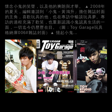
懷念小鬼的笑聲，以及他的爽朗與才華。 ▲ 2008年
的夏天，編輯邀請到「小鬼－黃鴻升」擔任雜誌封面
的主角，喜歡玩具的他，也在專訪中暢談玩具夢。專
訪的過程充滿了歡笑，也重新認識小鬼認真生活的一
面，一切迄今仍歷歷在目。（圖：Toy Garage玩具
格納庫006#雜誌封面）▲ 憶起小鬼...