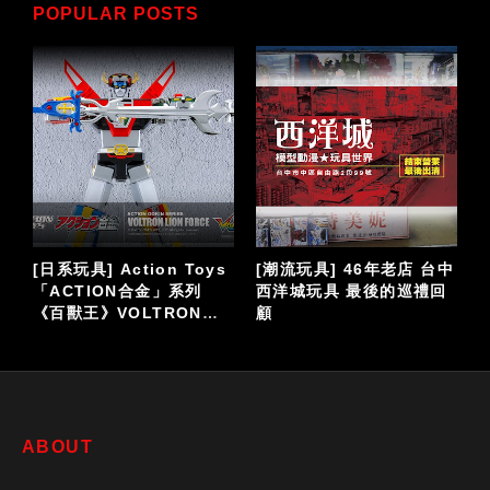
POPULAR POSTS
中
[日系玩具] 史上最傑出合
[潮流玩具] POP MART泡
回
金玩具VOLTES V波羅五
泡瑪特《THE
號 改編真人版影集
MONSTERS × 橫山 宏
Ma.K.系列》潮流手辦公仔
ABOUT