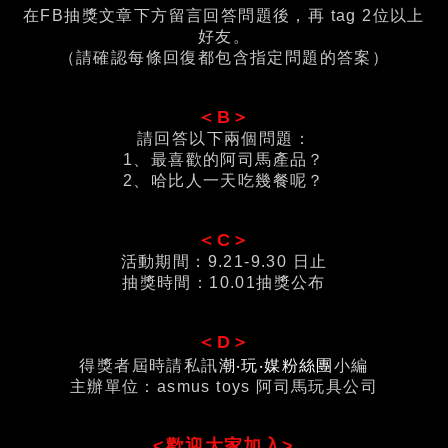
在FB抽獎文章下方留言回答問題後，再 tag 2位以上
好友。
（請確認每條回復都包含指定問題的答案）
＜B＞
請回答以下兩個問題：
1、最喜歡的阿司馬產品？
2、哈比人一天吃幾餐呢？
＜C＞
活動期間：9.21-9.30 日止
抽獎時間：10.01抽獎公布
＜D＞
得獎者屆時請私訊
潮‧玩‧媒粉絲團
小編
主辦單位：asmus toys 阿司馬玩具公司
<歡迎大家加入>