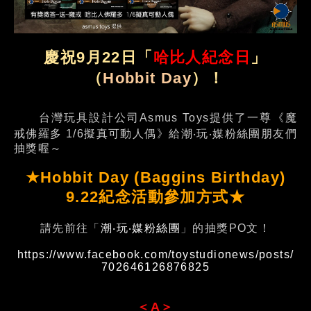
慶祝9月22日「
哈比人紀念日
」
（
Hobbit Day
）！
台灣玩具設計公司Asmus Toys提供了一尊《魔
戒佛羅多 1/6擬真可動人偶》給潮‧玩‧媒粉絲團朋友們
抽獎喔～
★Hobbit Day (Baggins Birthday)
9.22紀念活動參加方式★
請先前往「
潮‧玩‧媒粉絲團
」的抽獎PO文！
https://www.facebook.com/toystudionews/posts/
702646126876825
＜A＞