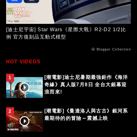
[迪士尼宇宙] Star Wars《星際大戰》R2-D2 1/2比
例 官方復刻品互動式模型
ⓦ Blogger Collection
HOT VIDEOS
[潮電影]迪士尼暑期最強鉅作《海洋
1
奇緣》真人版7月8日 全台大銀幕迎
浪而來!
[潮電影]《曼達洛人與古古》銀河系
2
最期待的的冒險～震撼上映