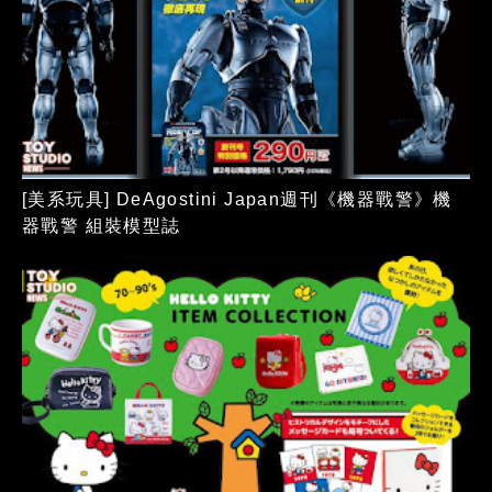
[美系玩具] DeAgostini Japan週刊《機器戰警》機
器戰警 組裝模型誌