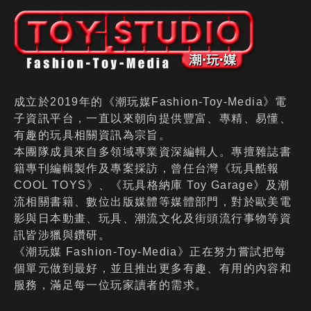
成立於2019年的《潮玩媒Fashion-Toy-Media》電
子資訊平台，一直以來朝向提供豐富、專精、易懂、
有趣的玩具相關資訊為宗旨。
本團隊成員來自多領域專業資深編輯人。專擅雜誌書
籍專刊編輯製作及專案採訪，曾任台灣《玩具酷報
COOL TOYS》、《玩具格納庫 Toy Garage》及潮
流相關書籍、數位出版媒體等媒體部門，對於歐美電
影與日本動畫、玩具、潮流文化及街頭流行事物等資
訊皆涉獵與鑽研。
《潮玩媒 Fashion-Toy-Media》正在努力嘗試把每
個單元做到最好，並且推出更多有趣、有用的內容和
服務，滿足每一位玩家讀者的需求。