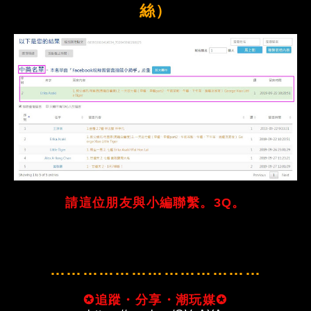
絲）
請這位朋友與小編聯繫。3Q。
…………………………………
✪追蹤・分享・潮玩媒✪