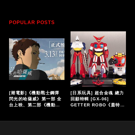
POPULAR POSTS
泡
[潮電影]《機動戰士鋼彈
[日系玩具] 超合金魂 總力
閃光的哈薩威》第一部 全
回顧特輯 [GX-06]
台上映、第二部《機動戰
GETTER ROBO《蓋特機
仔
士鋼彈 閃光的哈薩威 喀耳
器人》
刻的魔女》大螢幕接續登
場