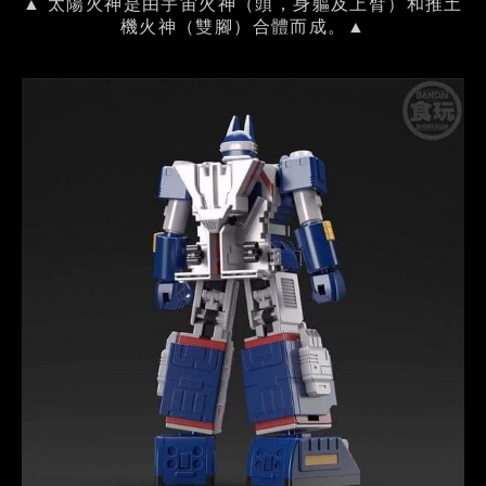
▲ 太陽火神是由宇宙火神（頭，身軀及上臂）和推土
機火神（雙腳）合體而成。▲