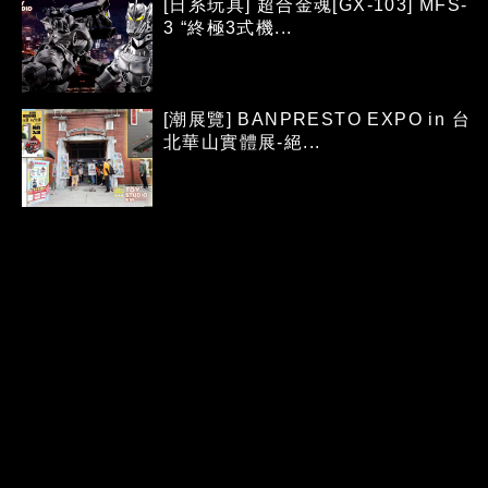
[日系玩具] 超合金魂[GX-103] MFS-
3 “終極3式機...
[潮展覽] BANPRESTO EXPO in 台
北華山實體展-絕...