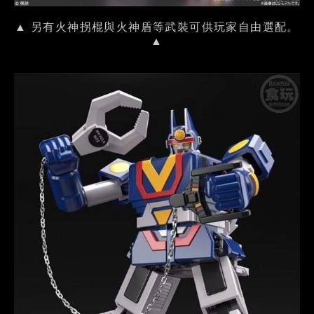
▲ 另有火神拐棍與火神盾等武裝可供玩家自由選配。
▲