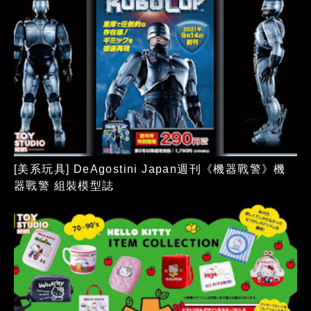
[美系玩具] DeAgostini Japan週刊《機器戰警》機
器戰警 組裝模型誌