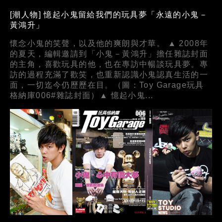
[潮人物] 憶起小鬼留給我們的玩具夢「永遠的小鬼－
黃鴻升」
懷念小鬼的笑聲，以及他的爽朗與才華。 ▲ 2008年
的夏天，編輯邀請到「小鬼－黃鴻升」擔任雜誌封面
的主角，喜歡玩具的他，也在專訪中暢談玩具夢。專
訪的過程充滿了歡笑，也重新認識小鬼認真生活的一
面，一切迄今仍歷歷在目。（圖：Toy Garage玩具
格納庫006#雜誌封面）▲ 憶起小鬼...