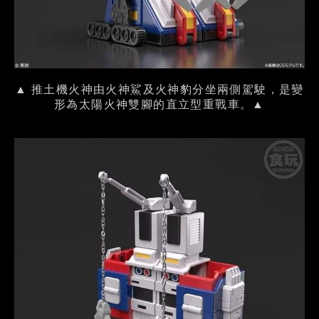
▲ 推土機火神由火神鯊及火神豹分坐兩側駕駛，是變
形為太陽火神雙腳的直立型重戰車。▲