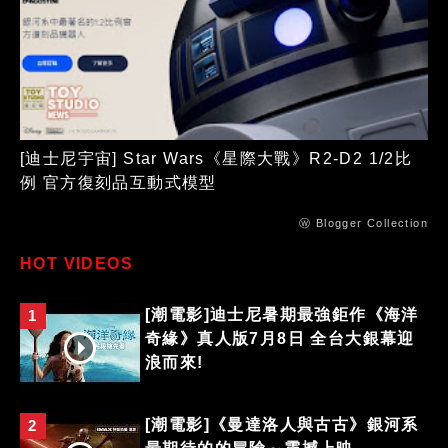
[迪士尼宇宙] Star Wars《星際大戰》R2-D2 1/2比
例 官方復刻品互動式模型
ⓦ Blogger Collection
HOT VIDEOS
[潮電影]迪士尼暑期最強鉅作《海洋
1
奇緣》真人版7月8日 全台大銀幕迎
浪而來!
[潮電影]《曼達洛人與古古》銀河系
2