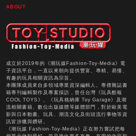
ABOUT
成立於2019年的《潮玩媒Fashion-Toy-Media》電
子資訊平台，一直以來朝向提供豐富、專精、易懂、
有趣的玩具相關資訊為宗旨。
本團隊成員來自多領域專業資深編輯人。專擅雜誌書
籍專刊編輯製作及專案採訪，曾任台灣《玩具酷報
COOL TOYS》、《玩具格納庫 Toy Garage》及潮
流相關書籍、數位出版媒體等媒體部門，對於歐美電
影與日本動畫、玩具、潮流文化及街頭流行事物等資
訊皆涉獵與鑽研。
《潮玩媒 Fashion-Toy-Media》正在努力嘗試把每