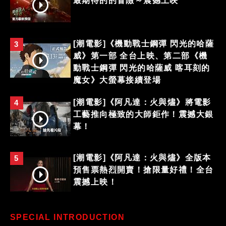
最期待的的冒險～震撼上映
[潮電影]《機動戰士鋼彈 閃光的哈薩
3
威》第一部 全台上映、第二部《機
動戰士鋼彈 閃光的哈薩威 喀耳刻的
魔女》大螢幕接續登場
[潮電影]《阿凡達：火與燼》將電影
4
工藝推向極致的大師鉅作！震撼大銀
幕！
[潮電影]《阿凡達：火與燼》全版本
5
預售票熱烈開賣！搶限量好禮！全台
震撼上映！
SPECIAL INTRODUCTION