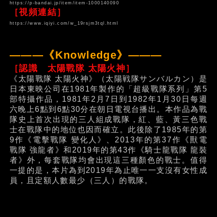
https://p-bandai.jp/item/item-1000140090
［視頻連結］
https://www.iqiyi.com/w_19rsjm3tql.html
———《Knowledge》———
［認識 太陽戰隊 太陽火神］
《太陽戰隊 太陽火神》（太陽戦隊サンバルカン）是
日本東映公司在1981年製作的「超級戰隊系列」第5
部特攝作品，1981年2月7日到1982年1月30日每週
六晚上6點到6點30分在朝日電視台播出。本作品為戰
隊史上首次出現的三人組成戰隊，紅、藍、黃三色戰
士在戰隊中的地位也因而確立。此後除了1985年的第
9作《電擊戰隊 變化人》、2013年的第37作《獸電
戰隊 強龍者》和2019年的第43作《騎士龍戰隊 龍裝
者》外，每套戰隊均會出現這三種顏色的戰士。值得
一提的是，本片為到2019年為止唯一一支沒有女性成
員，且定額人數最少（三人）的戰隊。