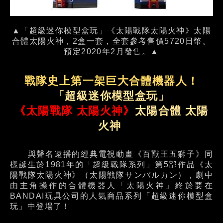
▲「超級迷你模型盒玩」《太陽戰隊太陽火神》太陽
合體太陽火神，2盒一套，全套參考售價5720日幣。
預定2020年2月發售。▲
戰隊史上第一架巨大合體機器人！
「超級迷你模型盒玩」
《太陽戰隊 太陽火神》
太陽合體 太陽
火神
與聲名遠播的經典電視動畫《百獸王五獅子》同
樣誕生於1981年的「超級戰隊系列」第5部作品《太
陽戰隊太陽火神》（太陽戦隊サンバルカン），劇中
由主角操作的合體機器人「太陽火神」終於要在
BANDAI玩具公司的人氣商品系列「超級迷你模型盒
玩」中登場了！