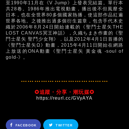
至1990年11月在《V Jump》上發表完結篇。單行本
共28卷。1986年推出電視動畫，播出後不但風靡全
日本，也在全世界80多個國家熱播，使這部作品紅遍
世界各地。之後推出過多個衍生篇章，包含手代木史
織於2006年8月24日開始連載的《聖鬥士星矢THE
LOST CANVAS冥王神話》，久織ちまき作畫的《聖
鬥士星矢 聖鬥少女翔》，以及2012年4月1日首播的
《聖鬥士星矢Ω》動畫，2015年4月11日開始在網路
上放送的ONA動畫《聖鬥士星矢 黃金魂 -soul of
gold-》。
…………………………………
✪追蹤・分享・潮玩媒✪
https://reurl.cc/GVyAYA
FACEBOOK
TWITTER