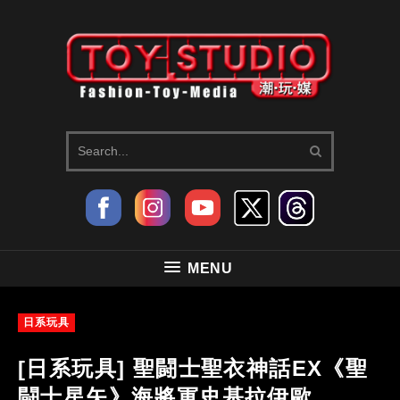
MENU
日系玩具
[日系玩具] 聖闘士聖衣神話EX《聖
闘士星矢》海將軍史基拉伊歐