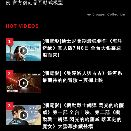
例 官方復刻品互動式模型
ⓦ Blogger Collection
HOT VIDEOS
[潮電影]迪士尼暑期最強鉅作《海洋
1
奇緣》真人版7月8日 全台大銀幕迎
浪而來!
[潮電影]《曼達洛人與古古》銀河系
2
最期待的的冒險～震撼上映
[潮電影]《機動戰士鋼彈 閃光的哈薩
3
威》第一部 全台上映、第二部《機
動戰士鋼彈 閃光的哈薩威 喀耳刻的
魔女》大螢幕接續登場