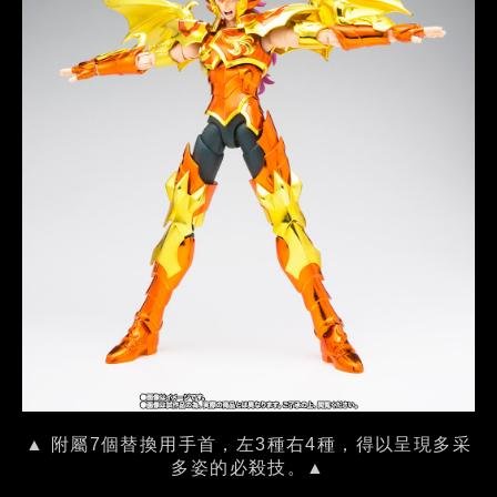
▲ 附屬7個替換用手首，左3種右4種，得以呈現多采
多姿的必殺技。▲