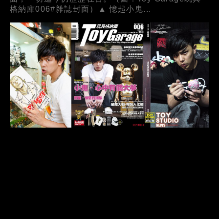
格納庫006#雜誌封面）▲ 憶起小鬼...