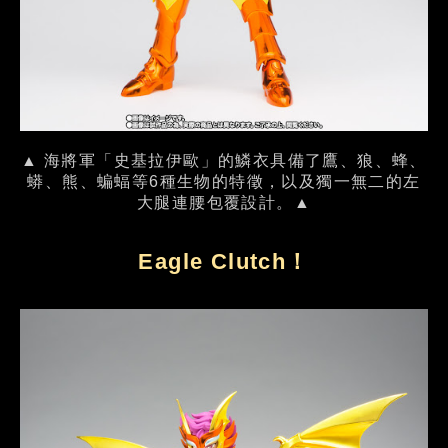
▲ 海將軍「史基拉伊歐」的鱗衣具備了鷹、狼、蜂、
蟒、熊、蝙蝠等6種生物的特徵，以及獨一無二的左
大腿連腰包覆設計。▲
Eagle Clutch！