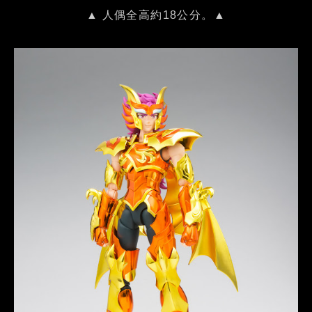
▲ 人偶全高約18公分。▲