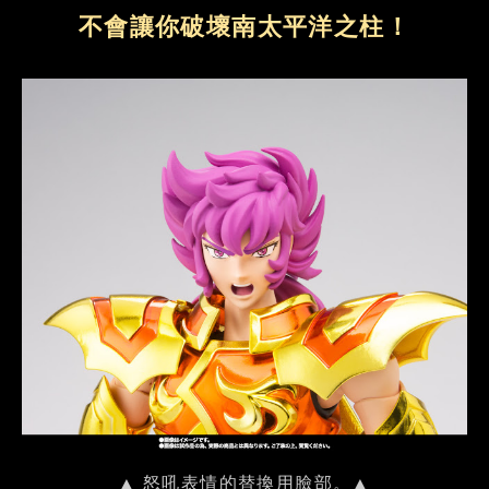
不會讓你破壞南太平洋之柱！
▲ 怒吼表情的替換用臉部。▲