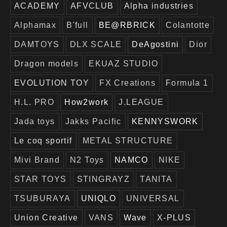
ACADEMY
AFVCLUB
Alpha industries
Alphamax
B'full
BE@RBRICK
Colantotte
DAMTOYS
DLX SCALE
DeAgostini
Dior
Dragon models
EKUAZ STUDIO
EVOLUTION TOY
FX Creations
Formula 1
H.L. PRO
How2work
J.LEAGUE
Jada toys
Jakks Pacific
KENNYSWORK
Le coq sportif
METAL STRUCTURE
Mivi Brand
N2 Toys
NAMCO
NIKE
STAR TOYS
STINGRAYZ
TANITA
TSUBURAYA
UNIQLO
UNIVERSAL
Union Creative
VANS
Wave
X-PLUS