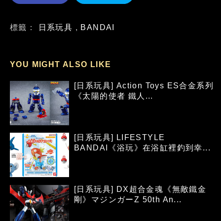
標籤：
日系玩具
,
BANDAI
YOU MIGHT ALSO LIKE
[日系玩具] Action Toys ES合金系列
《太陽的使者 鐵人...
[日系玩具] LIFESTYLE
BANDAI《浴玩》在浴缸裡釣到幸...
[日系玩具] DX超合金魂《無敵鐵金
剛》マジンガーZ 50th An...