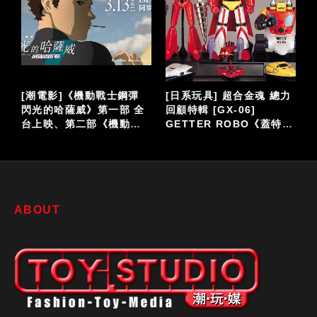
泡
[潮電影]《機動戰士鋼彈
[日系玩具] 超合金魂 總力
閃光的哈薩威》第一部 全
回顧特輯 [GX-06]
台上映、第二部《機動戰
GETTER ROBO《蓋特機
仔
士鋼彈 閃光的哈薩威 喀耳
器人》
刻的魔女》大螢幕接續登
場
ABOUT