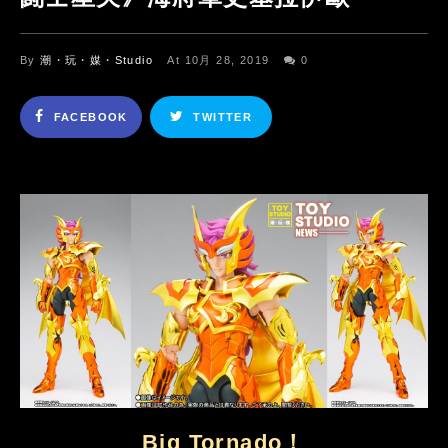
By
潮・玩・媒・Studio
At 10月 28, 2019
0
FACEBOOK
TWITTER
Big Tornado！