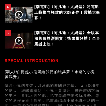
[潮電影]《阿凡達：火與燼》將電影
4
工藝推向極致的大師鉅作！震撼大銀
幕！
[潮電影]《阿凡達：火與燼》全版本
5
預售票熱烈開賣！搶限量好禮！全台
震撼上映！
SPECIAL INTRODUCTION
[潮人物] 憶起小鬼留給我們的玩具夢「永遠的小鬼－
黃鴻升」
懷念小鬼的笑聲，以及他的爽朗與才華。 ▲ 2008年
的夏天，編輯邀請到「小鬼－黃鴻升」擔任雜誌封面
的主角，喜歡玩具的他，也在專訪中暢談玩具夢。專
訪的過程充滿了歡笑，也重新認識小鬼認真生活的一
面，一切迄今仍歷歷在目。（圖：Toy Garage玩具