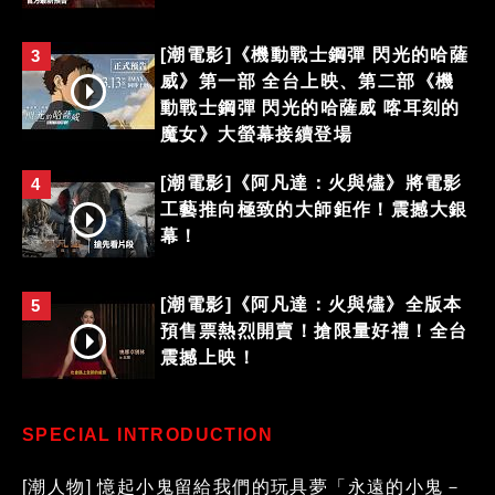
[潮電影]《機動戰士鋼彈 閃光的哈薩
3
威》第一部 全台上映、第二部《機
動戰士鋼彈 閃光的哈薩威 喀耳刻的
魔女》大螢幕接續登場
[潮電影]《阿凡達：火與燼》將電影
4
工藝推向極致的大師鉅作！震撼大銀
幕！
[潮電影]《阿凡達：火與燼》全版本
5
預售票熱烈開賣！搶限量好禮！全台
震撼上映！
SPECIAL INTRODUCTION
[潮人物] 憶起小鬼留給我們的玩具夢「永遠的小鬼－