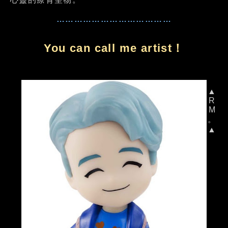
…………………………………
You can call me artist！
▲
R
M
。
▲