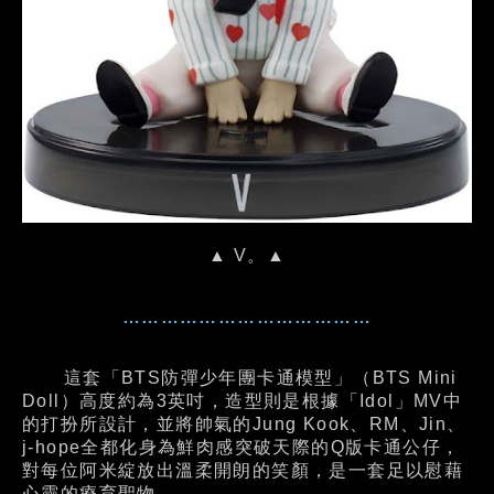
▲ V。▲
…………………………………
這套「BTS防彈少年團卡通模型」（BTS Mini
Doll）高度約為3英吋，造型則是根據「Idol」MV中
的打扮所設計，並將帥氣的Jung Kook、RM、Jin、
j-hope全都化身為鮮肉感突破天際的Q版卡通公仔，
對每位阿米綻放出溫柔開朗的笑顏，是一套足以慰藉
心靈的療育聖物。