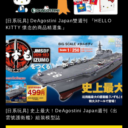
[日系玩具] DeAgostini Japan雙週刊 『HELLO
KITTY 懷念的商品精選集』
[日系玩具] 史上最大！DeAgostini Japan週刊《出
雲號護衛艦》組裝模型誌