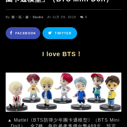
By
潮・玩・媒・Studio
At 11月 09, 2019
0
FACEBOOK
TWITTER
I love BTS！
▲ Mattel《BTS防彈少年團卡通模型》（BTS Mini
Doll），全7種，每款參考售價台幣469元。預定