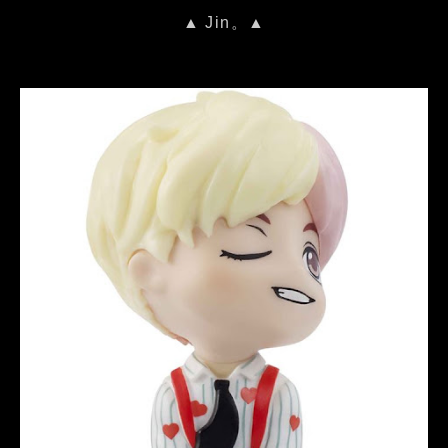
▲ Jin。▲