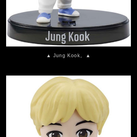
▲ Jung Kook。▲