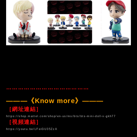
……………………………………
———《Know more》———
［網址連結］
https://shop.mattel.com/shop/en-us/ms/bts/bts-mini-doll-v-gkh77
［視頻連結］
https://youtu.be/LFeiGU35ZzA