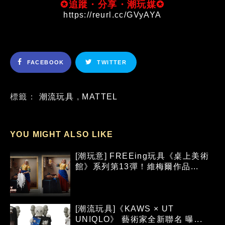
✪追蹤・分享・潮玩媒✪
https://reurl.cc/GVyAYA
FACEBOOK
TWITTER
標籤：
潮流玩具
,
MATTEL
YOU MIGHT ALSO LIKE
[潮玩意] FREEing玩具《桌上美術
館》系列第13彈！維梅爾作品...
[潮流玩具]《KAWS × UT
UNIQLO》 藝術家全新聯名 曝...