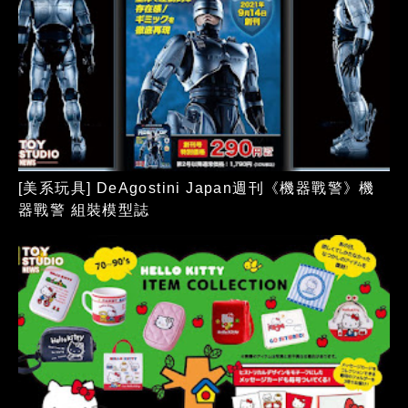
[美系玩具] DeAgostini Japan週刊《機器戰警》機
器戰警 組裝模型誌