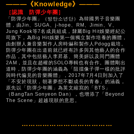
———《Knowledge》———
［認識 防彈少年團］
「防彈少年團」（방탄소년단）為韓國男子音樂團
體，由Jin、SUGA、j-hope、RM、Jimin、V、
Jung Kook等7名成員組成，隸屬Big Hit娛樂經紀公
司旗下，為Big Hit娛樂第一個獨立製作培養的團體，
由創辦人兼音樂製作人房時爀和製作人Pdogg栽培。
防彈少年團在出道前就已經有許多與其他藝人的合作
作品，其中包括藝人李昇基、簡美妍以及同門團體
2AM，並且在趙權的SOLO專輯也有合作。團體剛出
道時，防彈少年團的涵義為「阻擋像子彈一樣的批評
與時代偏見的音樂團體」，2017年7月4日則加入了
「不安於現狀，朝著夢想不斷成長的青春」的涵義，
原先以「防彈少年團」為英文縮寫的「BTS」
（BangTan Sonyeon Dan），也增添了「Beyond
The Scene」超越現狀的意思。
…………………………………