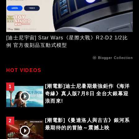
[迪士尼宇宙] Star Wars《星際大戰》R2-D2 1/2比
例 官方復刻品互動式模型
ⓦ Blogger Collection
HOT VIDEOS
[潮電影]迪士尼暑期最強鉅作《海洋
1
奇緣》真人版7月8日 全台大銀幕迎
浪而來!
[潮電影]《曼達洛人與古古》銀河系
2
最期待的的冒險～震撼上映