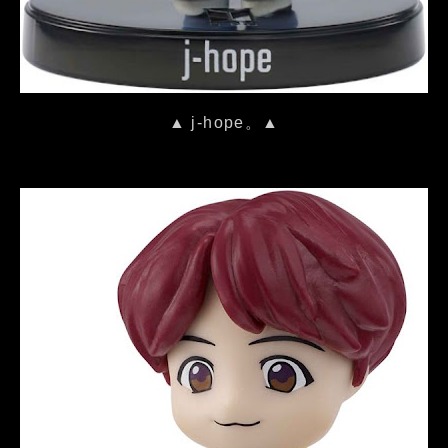
▲ j-hope。▲