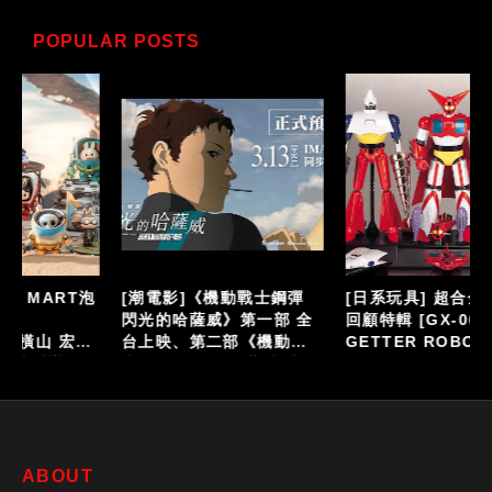
POPULAR POSTS
泡
[潮電影]《機動戰士鋼彈
[日系玩具] 超合金魂 總力
閃光的哈薩威》第一部 全
回顧特輯 [GX-06]
台上映、第二部《機動戰
GETTER ROBO《蓋特機
仔
士鋼彈 閃光的哈薩威 喀耳
器人》
刻的魔女》大螢幕接續登
場
ABOUT