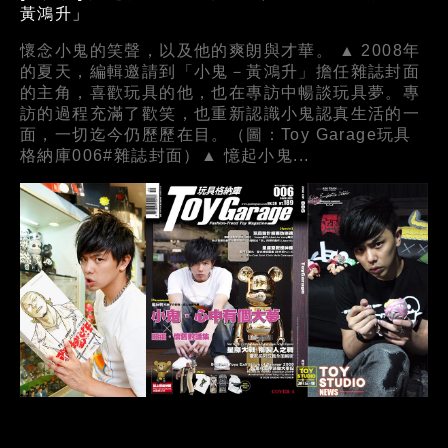
黃鴻升」
懷念小鬼的笑聲，以及他的爽朗與才華。 ▲ 2008年
的夏天，編輯邀請到「小鬼－黃鴻升」擔任雜誌封面
的主角，喜歡玩具的他，也在專訪中暢談玩具夢。專
訪的過程充滿了歡笑，也重新認識小鬼認真生活的一
面，一切迄今仍歷歷在目。（圖：Toy Garage玩具
格納庫006#雜誌封面）▲ 憶起小鬼...