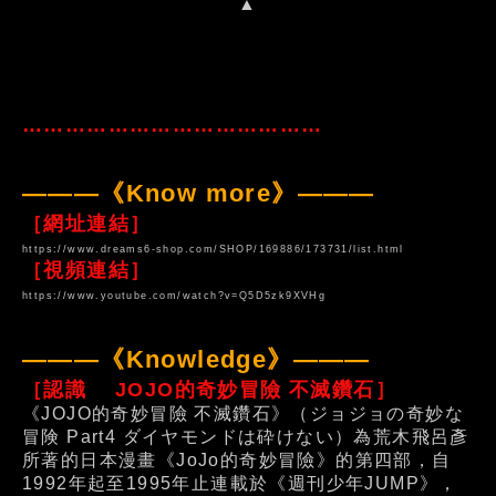
▲
……………………………………
———《Know more》———
［網址連結］
https://www.dreams6-shop.com/SHOP/169886/173731/list.html
［視頻連結］
https://www.youtube.com/watch?v=Q5D5zk9XVHg
———《Knowledge》———
［認識 JOJO的奇妙冒險 不滅鑽石］
《JOJO的奇妙冒險 不滅鑽石》（ジョジョの奇妙な
冒険 Part4 ダイヤモンドは砕けない）為荒木飛呂彥
所著的日本漫畫《JoJo的奇妙冒險》的第四部，自
1992年起至1995年止連載於《週刊少年JUMP》，