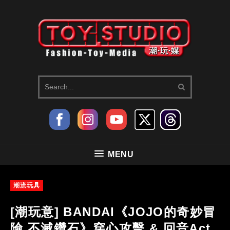
MENU
潮流玩具
[潮玩意] BANDAI《JOJO的奇妙冒
險 不滅鑽石》穿心攻擊 & 回音Act