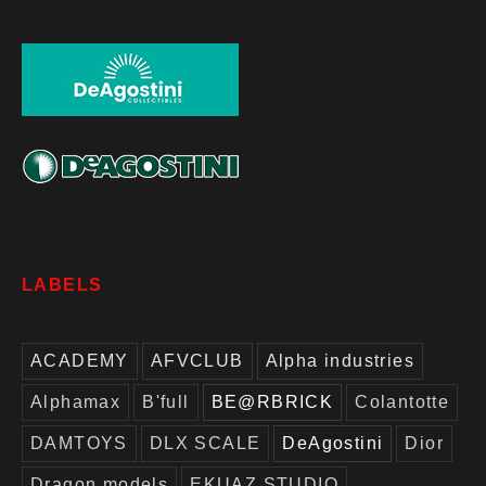
LABELS
ACADEMY
AFVCLUB
Alpha industries
Alphamax
B'full
BE@RBRICK
Colantotte
DAMTOYS
DLX SCALE
DeAgostini
Dior
Dragon models
EKUAZ STUDIO