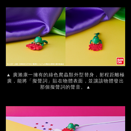
▲ 廣瀨康一擁有的綠色爬蟲類外型替身，射程距離極
廣，能將「擬聲詞」貼在物體表面，並讓該物體發出
那個擬聲詞的聲音。▲