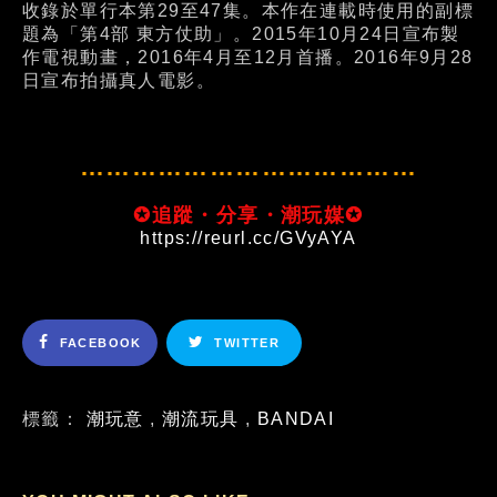
收錄於單行本第29至47集。本作在連載時使用的副標
題為「第4部 東方仗助」。2015年10月24日宣布製
作電視動畫，2016年4月至12月首播。2016年9月28
日宣布拍攝真人電影。
…………………………………
✪追蹤・分享・潮玩媒✪
https://reurl.cc/GVyAYA
FACEBOOK
TWITTER
標籤：
潮玩意
,
潮流玩具
,
BANDAI