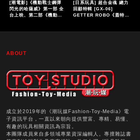
力
[美系玩具]
[潮電影]《阿凡達：火與
Sideshow《馴龍高手3》
燼》全版本預售票熱烈開
機
光煞 雕像完成品
賣！搶限量好禮！全台震
撼上映！
ABOUT
成立於2019年的《潮玩媒Fashion-Toy-Media》電
子資訊平台，一直以來朝向提供豐富、專精、易懂、
有趣的玩具相關資訊為宗旨。
本團隊成員來自多領域專業資深編輯人。專擅雜誌書