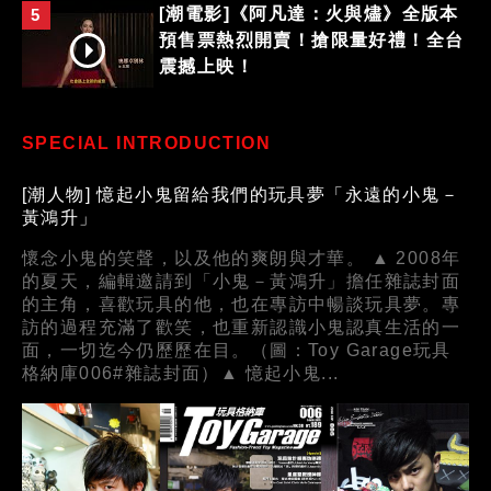
[潮電影]《阿凡達：火與燼》全版本
5
預售票熱烈開賣！搶限量好禮！全台
震撼上映！
SPECIAL INTRODUCTION
[潮人物] 憶起小鬼留給我們的玩具夢「永遠的小鬼－
黃鴻升」
懷念小鬼的笑聲，以及他的爽朗與才華。 ▲ 2008年
的夏天，編輯邀請到「小鬼－黃鴻升」擔任雜誌封面
的主角，喜歡玩具的他，也在專訪中暢談玩具夢。專
訪的過程充滿了歡笑，也重新認識小鬼認真生活的一
面，一切迄今仍歷歷在目。（圖：Toy Garage玩具
格納庫006#雜誌封面）▲ 憶起小鬼...