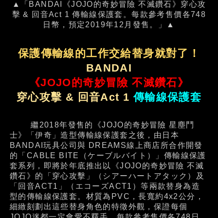
▲「BANDAI《JOJO的奇妙冒險 不滅鑽石》穿心攻
擊 & 回音Act 1 傳輸線保護套。每款參考售價各748
日幣，預定2019年12月發售。」▲
保護傳輸線的工作交給替身就對了！
BANDAI
《JOJO的奇妙冒險 不滅鑽石》
穿心攻擊 & 回音Act 1
傳輸線保護套
繼2018年發售的《JOJO的奇妙冒險 星塵鬥
士》「伊奇」造型傳輸線保護套之後，由日本
BANDAI玩具公司與 DREAMS線上商店所合作開發
的「CABLE BITE（ケーブルバイト）」傳輸線保護
套系列，即將於年底推出以《JOJO的奇妙冒險 不滅
鑽石》的「穿心攻擊」（シアーハートアタック）及
「回音ACT1」（エコーズACT1）等兩款替身為造
型的傳輸線保護套。材質為PVC，長寬約4x2公分，
細緻刻劃出這些替身角色的特徵外觀，保證每個
JOJO迷都一定會愛不釋手。每款參考售價各748日