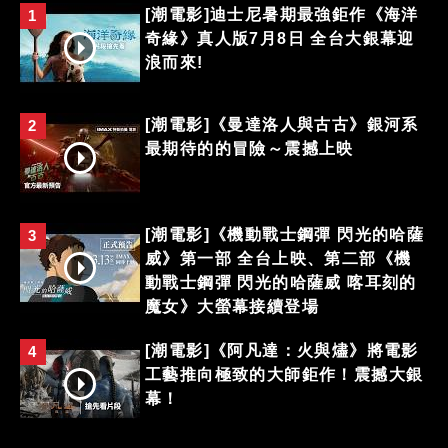
[潮電影]迪士尼暑期最強鉅作《海洋
1
奇緣》真人版7月8日 全台大銀幕迎
浪而來!
[潮電影]《曼達洛人與古古》銀河系
2
最期待的的冒險～震撼上映
[潮電影]《機動戰士鋼彈 閃光的哈薩
3
威》第一部 全台上映、第二部《機
動戰士鋼彈 閃光的哈薩威 喀耳刻的
魔女》大螢幕接續登場
[潮電影]《阿凡達：火與燼》將電影
4
工藝推向極致的大師鉅作！震撼大銀
幕！