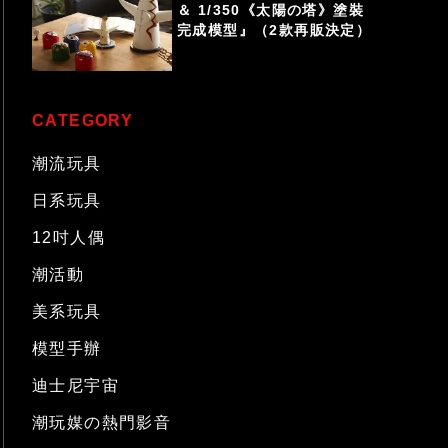
＆ 1/350《太陽の塔》塗裝
完成模型』（2款再販決定）
CATEGORY
潮流玩具
日系玩具
12吋人偶
潮活動
美系玩具
模型手辦
迪士尼宇宙
潮玩媒の熱門影音