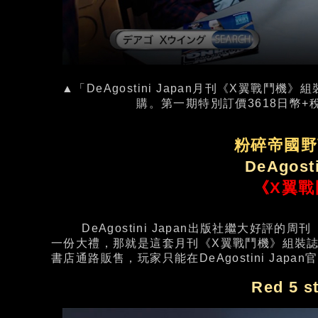
▲「DeAgostini Japan月刊《X翼戰鬥機》組
購。第一期特別訂價3618日幣+
粉碎帝國野
DeAgost
《X翼戰
DeAgostini Japan出版社繼大好評
一份大禮，那就是這套月刊《X翼戰鬥機》組裝誌
書店通路販售，玩家只能在DeAgostini Japa
Red 5 s