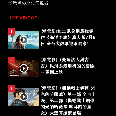
潮玩媒の歷史伺服器
HOT VIDEOS
[潮電影]迪士尼暑期最強鉅
1
作《海洋奇緣》真人版7月8
日 全台大銀幕迎浪而來!
[潮電影]《曼達洛人與古
2
古》銀河系最期待的的冒險
～震撼上映
[潮電影]《機動戰士鋼彈 閃
3
光的哈薩威》第一部 全台上
映、第二部《機動戰士鋼彈
閃光的哈薩威 喀耳刻的魔
女》大螢幕接續登場