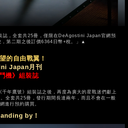
裝誌，全套共25冊，僅限在DeAgostini Japan官網預
稅，第二期之後訂價6364日幣+稅。」▲
望的自由戰翼！
ini Japan月刊
鬥機》組裝誌
的周刊《千年鷹號》組裝誌之後，再度為廣大的星戰迷們獻上
。全套共25冊，發行期間長達兩年，而且不會在一般
n官網進行預約購買。
tanding by！