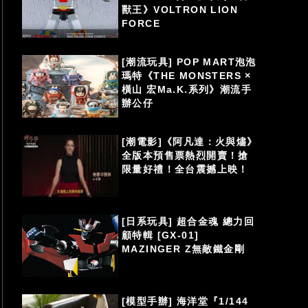
獸王》VOLTRON LION
FORCE
[潮流玩具] POP MART泡泡
瑪特《THE MONSTERS ×
橫山 宏Ma.K.系列》潮流手
辦公仔
[潮電影]《阿凡達：火與燼》
全版本預售票熱烈開賣！搶
限量好禮！全台震撼上映！
[日系玩具] 超合金魂 總力回
顧特輯 [GX-01]
MAZINGER Z無敵鐵金剛
[模型手辦] 海洋堂『1/144