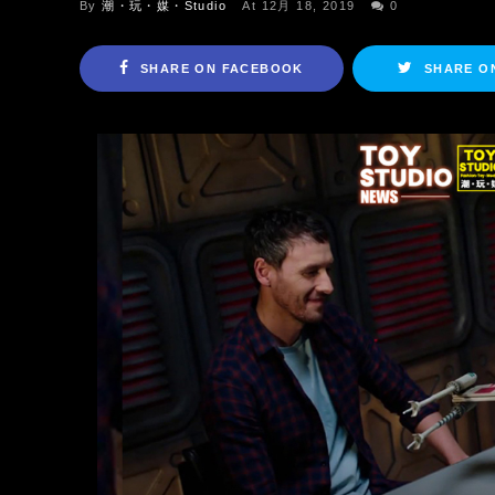
By
潮・玩・媒・Studio
At 12月 18, 2019
0
SHARE ON FACEBOOK
SHARE O