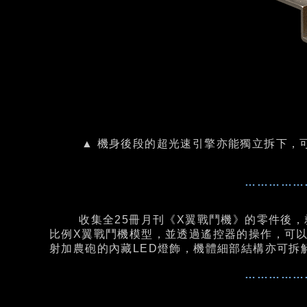
▲ 機身後段的超光速引擎亦能獨立拆下，可
……………
收集全25冊月刊《X翼戰鬥機》的零件後，就能
比例X翼戰鬥機模型，並透過遙控器的操作，可
射加農砲的內藏LED燈飾，機體細部結構亦可拆
……………