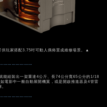
供玩家搭配3.75吋可動人偶佈置成維修場景。▲
……………………
組裝出一架重達4公斤、長74公分寬65公分的1/18
以如電影中一般自動展開機翼，或是開啟推進器及4管雷
解。
……………………