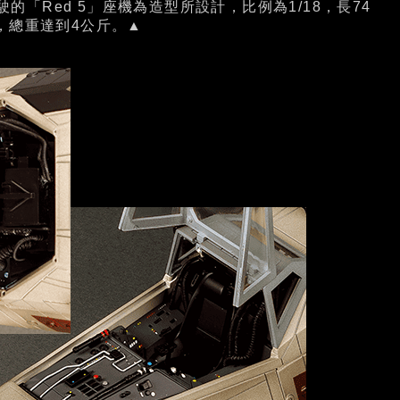
「Red 5」座機為造型所設計，比例為1/18，長74
，總重達到4公斤。▲