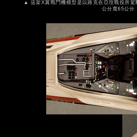
▲ 這架X翼戰鬥機模型是以路克在亞玟戰役所駕駛的
公分寬65公分