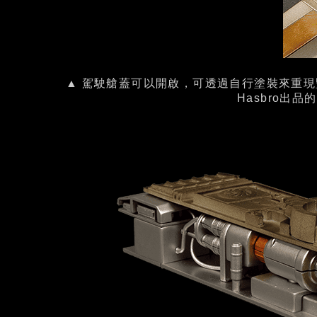
▲ 駕駛艙蓋可以開啟，可透過自行塗裝來重現
Hasbro出品