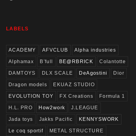
LABELS
ACADEMY
AFVCLUB
Alpha industries
Alphamax
B'full
BE@RBRICK
Colantotte
DAMTOYS
DLX SCALE
DeAgostini
Dior
Dragon models
EKUAZ STUDIO
EVOLUTION TOY
FX Creations
Formula 1
H.L. PRO
How2work
J.LEAGUE
Jada toys
Jakks Pacific
KENNYSWORK
Le coq sportif
METAL STRUCTURE