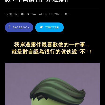
By
潮・玩・媒・Studio
At 1月 08, 2020
0
FACEBOOK
TWITTER
我岸邊露伴最喜歡做的一件事，
就是對自認為很行的傢伙說"不"！