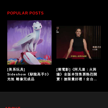
POPULAR POSTS
力
[美系玩具]
[潮電影]《阿凡達：火與
Sideshow《馴龍高手3》
燼》全版本預售票熱烈開
機
光煞 雕像完成品
賣！搶限量好禮！全台震
撼上映！