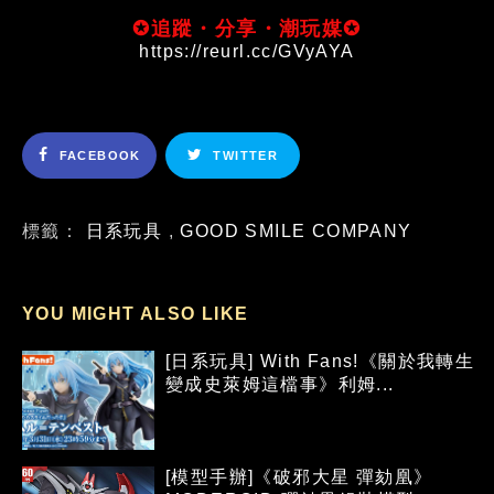
✪追蹤・分享・潮玩媒✪
https://reurl.cc/GVyAYA
FACEBOOK
TWITTER
標籤：
日系玩具
,
GOOD SMILE COMPANY
YOU MIGHT ALSO LIKE
[日系玩具] With Fans!《關於我轉生
變成史萊姆這檔事》利姆...
[模型手辦]《破邪大星 彈劾凰》