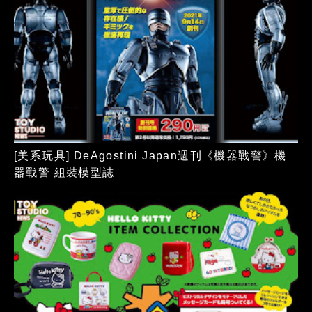
[美系玩具] DeAgostini Japan週刊《機器戰警》機
器戰警 組裝模型誌