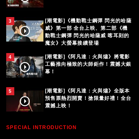
[潮電影]《機動戰士鋼彈 閃光的哈薩
3
威》第一部 全台上映、第二部《機
動戰士鋼彈 閃光的哈薩威 喀耳刻的
魔女》大螢幕接續登場
[潮電影]《阿凡達：火與燼》將電影
4
工藝推向極致的大師鉅作！震撼大銀
幕！
[潮電影]《阿凡達：火與燼》全版本
5
預售票熱烈開賣！搶限量好禮！全台
震撼上映！
SPECIAL INTRODUCTION