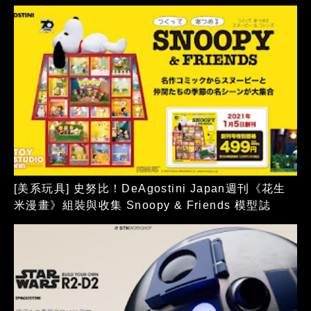
[美系玩具] 史努比！DeAgostini Japan週刊《花生
米漫畫》組裝與收集 Snoopy & Friends 模型誌