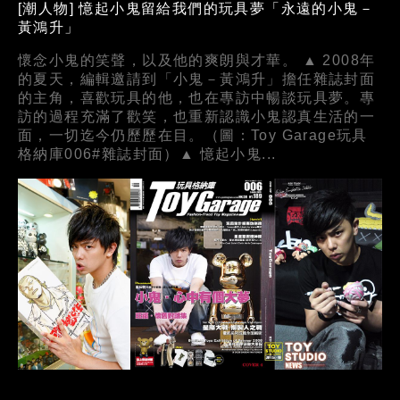
[潮人物] 憶起小鬼留給我們的玩具夢「永遠的小鬼－
黃鴻升」
懷念小鬼的笑聲，以及他的爽朗與才華。 ▲ 2008年
的夏天，編輯邀請到「小鬼－黃鴻升」擔任雜誌封面
的主角，喜歡玩具的他，也在專訪中暢談玩具夢。專
訪的過程充滿了歡笑，也重新認識小鬼認真生活的一
面，一切迄今仍歷歷在目。（圖：Toy Garage玩具
格納庫006#雜誌封面）▲ 憶起小鬼...