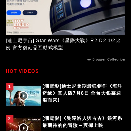
[迪士尼宇宙] Star Wars《星際大戰》R2-D2 1/2比
例 官方復刻品互動式模型
ⓦ Blogger Collection
HOT VIDEOS
[潮電影]迪士尼暑期最強鉅作《海洋
1
奇緣》真人版7月8日 全台大銀幕迎
浪而來!
[潮電影]《曼達洛人與古古》銀河系
2
最期待的的冒險～震撼上映