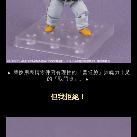
▲ 替換用表情零件附有理性的「普通臉」與魄力十足
的「戰鬥臉」。▲
但我拒絕！