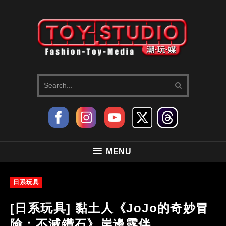
MENU
日系玩具
[日系玩具] 黏土人《JoJo的奇妙冒
險：不滅鑽石》岸邊露伴