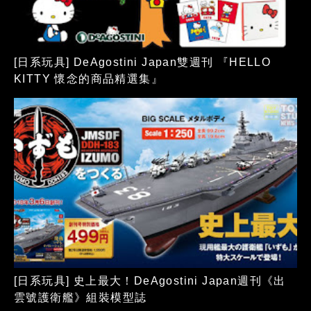
[日系玩具] DeAgostini Japan雙週刊 『HELLO
KITTY 懷念的商品精選集』
[日系玩具] 史上最大！DeAgostini Japan週刊《出
雲號護衛艦》組裝模型誌