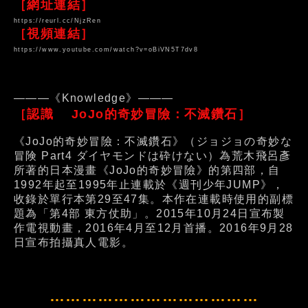
［網址連結］
https://reurl.cc/NjzRen
［視頻連結］
https://www.youtube.com/watch?v=oBiVN5T7dv8
———《Knowledge》———
［認識 JoJo的奇妙冒險：不滅鑽石］
《JoJo的奇妙冒險：不滅鑽石》（ジョジョの奇妙な
冒険 Part4 ダイヤモンドは砕けない）為荒木飛呂彥
所著的日本漫畫《JoJo的奇妙冒險》的第四部，自
1992年起至1995年止連載於《週刊少年JUMP》，
收錄於單行本第29至47集。本作在連載時使用的副標
題為「第4部 東方仗助」。2015年10月24日宣布製
作電視動畫，2016年4月至12月首播。2016年9月28
日宣布拍攝真人電影。
…………………………………