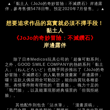
▲「黏土人《JoJo的奇妙冒險：不滅鑽石》岸邊露
伴，參考售價5478日幣。預定2020年7月發售。」▲
想要追求作品的寫實就必須不擇手段！
黏土人
《JoJo的奇妙冒險：不滅鑽石》
岸邊露伴
除了日本Medicos玩具公司的「超像可動系列」
之外，GOOD SMILE COMPANY的熱銷系列「黏土
人」（ねんどろいど）也幾乎同步推出了《JoJo的奇
妙冒險：不滅鑽石》的人氣替身漫畫家「岸邊露伴」
囉！這款人偶採用全可動設計，能自由賞玩各種姿
態。表情零件附有理性的「普通臉」、魄力十足的
「戰鬥臉」，以及能重現那經典場景的「但我拒絕
臉」。
其他配件則包含「沾水筆」、「漫畫原稿」、