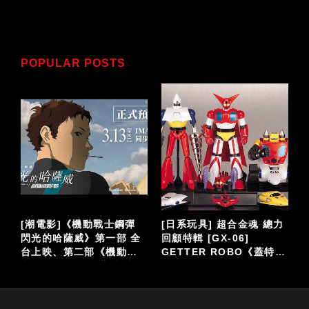
POPULAR POSTS
泡
[潮電影]《機動戰士鋼彈
[日系玩具] 超合金魂 總力
閃光的哈薩威》第一部 全
回顧特輯 [GX-06]
台上映、第二部《機動戰
GETTER ROBO《蓋特機
仔
士鋼彈 閃光的哈薩威 喀耳
器人》
刻的魔女》大螢幕接續登
場