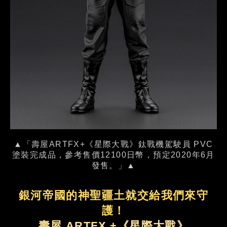
▲「壽屋ARTFX+《星際大戰》鈦戰機駕駛員 PVC
塗裝完成品，參考售價12100日幣，預定2020年6月
發售。」▲
銀河帝國的神聖疆土就交給我們來守
護！
壽屋 ARTFX +《星際大戰》