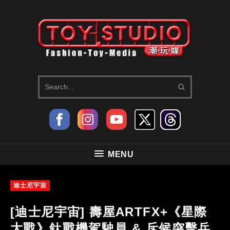
MENU
迪士尼宇宙
[迪士尼宇宙] 壽屋ARTFX+《星際
大戰》鈦戰機駕駛員 & 斥候突擊兵