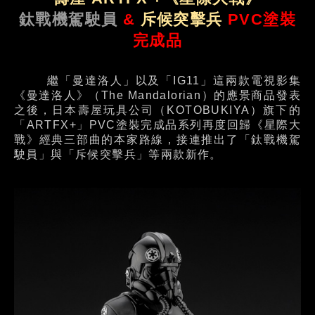
鈦戰機駕駛員
&
斥候突擊兵
PVC塗裝
完成品
繼「曼達洛人」以及「IG11」這兩款電視影集
《曼達洛人》（The Mandalorian）的應景商品發表
之後，日本壽屋玩具公司（KOTOBUKIYA）旗下的
「ARTFX+」PVC塗裝完成品系列再度回歸《星際大
戰》經典三部曲的本家路線，接連推出了「鈦戰機駕
駛員」與「斥候突擊兵」等兩款新作。