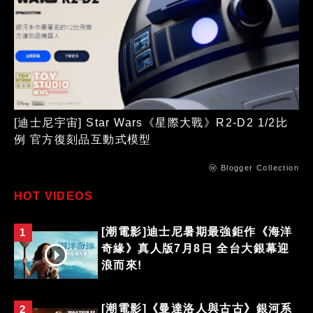
[迪士尼宇宙] Star Wars《星際大戰》R2-D2 1/2比
例 官方復刻品互動式模型
ⓦ Blogger Collection
HOT VIDEOS
[潮電影]迪士尼暑期最強鉅作《海洋
1
奇緣》真人版7月8日 全台大銀幕迎
浪而來!
[潮電影]《曼達洛人與古古》銀河系
2