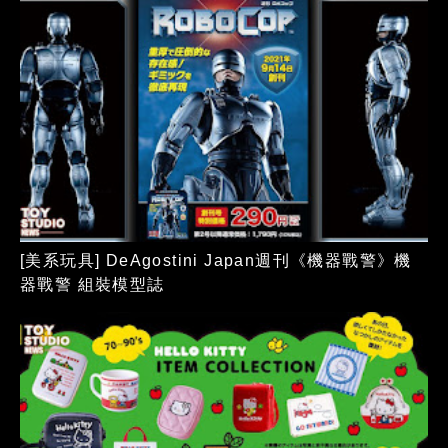
[美系玩具] DeAgostini Japan週刊《機器戰警》機
器戰警 組裝模型誌