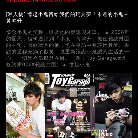
[潮人物] 憶起小鬼留給我們的玩具夢「永遠的小鬼－
黃鴻升」
懷念小鬼的笑聲，以及他的爽朗與才華。 ▲ 2008年
的夏天，編輯邀請到「小鬼－黃鴻升」擔任雜誌封面
的主角，喜歡玩具的他，也在專訪中暢談玩具夢。專
訪的過程充滿了歡笑，也重新認識小鬼認真生活的一
面，一切迄今仍歷歷在目。（圖：Toy Garage玩具
格納庫006#雜誌封面）▲ 憶起小鬼...