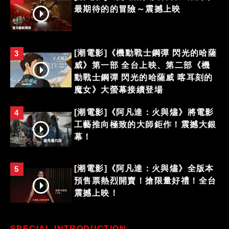
最期待的的冒險～震撼上映
[潮電影]《機動戰士鋼彈 閃光的哈薩
3
威》第一部 全台上映、第二部《機
動戰士鋼彈 閃光的哈薩威 喀耳刻的
魔女》大螢幕接續登場
[潮電影]《阿凡達：火與燼》將電影
4
工藝推向極致的大師鉅作！震撼大銀
幕！
[潮電影]《阿凡達：火與燼》全版本
5
預售票熱烈開賣！搶限量好禮！全台
震撼上映！
SPECIAL INTRODUCTION