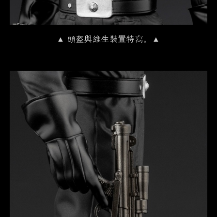
▲ 頭盔與維生裝置特寫。▲