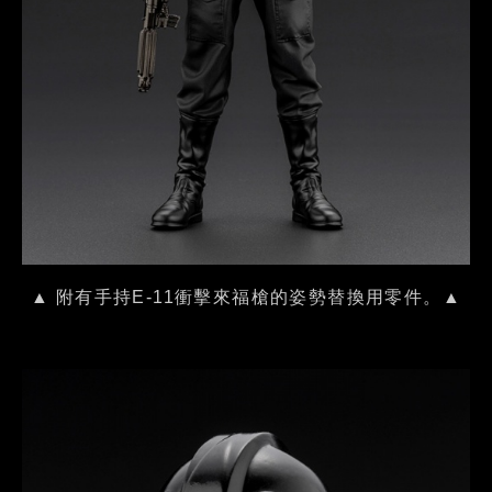
▲ 附有手持E-11衝擊來福槍的姿勢替換用零件。▲