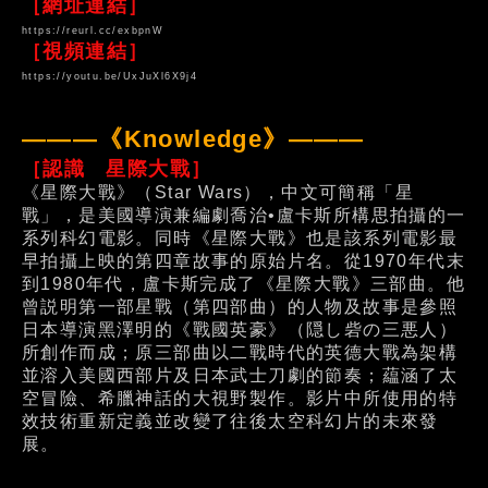
［網址連結］
https://reurl.cc/exbpnW
［視頻連結］
https://youtu.be/UxJuXl6X9j4
———《Knowledge》———
［認識 星際大戰］
《星際大戰》（Star Wars），中文可簡稱「星
戰」，是美國導演兼編劇喬治•盧卡斯所構思拍攝的一
系列科幻電影。同時《星際大戰》也是該系列電影最
早拍攝上映的第四章故事的原始片名。從1970年代末
到1980年代，盧卡斯完成了《星際大戰》三部曲。他
曾説明第一部星戰（第四部曲）的人物及故事是參照
日本導演黑澤明的《戰國英豪》（隠し砦の三悪人）
所創作而成；原三部曲以二戰時代的英德大戰為架構
並溶入美國西部片及日本武士刀劇的節奏；藴涵了太
空冒險、希臘神話的大視野製作。影片中所使用的特
效技術重新定義並改變了往後太空科幻片的未來發
展。