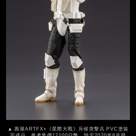
▲ 壽屋ARTFX+《星際大戰》斥候突擊兵 PVC塗裝
完成品，參考售價12100日幣，預定2020年6月發