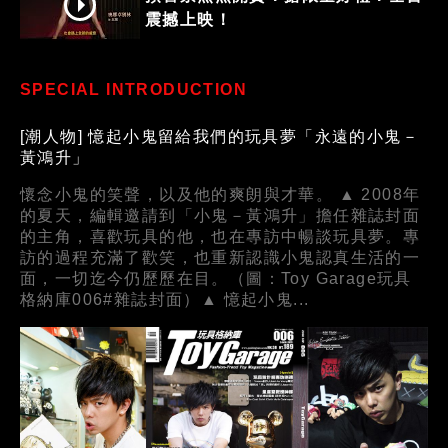
震撼上映！
SPECIAL INTRODUCTION
[潮人物] 憶起小鬼留給我們的玩具夢「永遠的小鬼－
黃鴻升」
懷念小鬼的笑聲，以及他的爽朗與才華。 ▲ 2008年
的夏天，編輯邀請到「小鬼－黃鴻升」擔任雜誌封面
的主角，喜歡玩具的他，也在專訪中暢談玩具夢。專
訪的過程充滿了歡笑，也重新認識小鬼認真生活的一
面，一切迄今仍歷歷在目。（圖：Toy Garage玩具
格納庫006#雜誌封面）▲ 憶起小鬼...