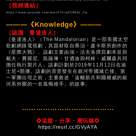
［視頻連結］
https://www.youtube.com/watch?v=aOC8E8z_ifw
———《Knowledge》———
［認識 曼達洛人］
《曼達洛人》（The Mandalorian）是一部美國太空
歌劇網路電視劇，其題材取自喬治・盧卡斯所創作的
《星際大戰》。該劇主要由強・法夫洛撰寫劇本並與
戴夫・費羅尼、凱薩琳・甘迺迪與柯林・威爾森共同
擔任執行製片人。該劇計劃於2019年11月12日在迪
士尼+開播。該劇的背景發生在銀河帝國滅亡後、第
一軍團出現之前，主要敘述「遠離新共和國權威的銀
河系外圍的一名孤獨槍手」的故事。
…………………………………
✪追蹤・分享・潮玩媒✪
https://reurl.cc/GVyAYA