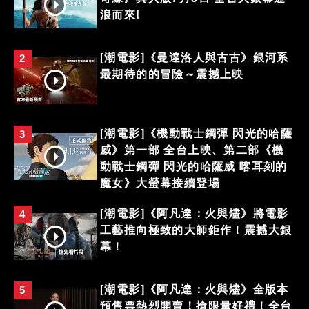
浪而來!
[潮電影]《曼達洛人與古古》銀河系
2
最期待的的冒險～震撼上映
[潮電影]《機動戰士鋼彈 閃光的哈薩
3
威》第一部 全台上映、第二部《機
動戰士鋼彈 閃光的哈薩威 喀耳刻的
魔女》大螢幕接續登場
[潮電影]《阿凡達：火與燼》將電影
4
工藝推向極致的大師鉅作！震撼大銀
幕！
[潮電影]《阿凡達：火與燼》全版本
5
預售票熱烈開賣！搶限量好禮！全台