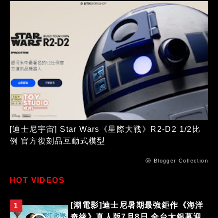
[迪士尼宇宙] Star Wars《星際大戰》R2-D2 1/2比
例 官方復刻品互動式模型
ⓦ Blogger Collection
HOT VIDEOS
[潮電影]迪士尼暑期最強鉅作《海洋
1
奇緣》真人版7月8日 全台大銀幕迎