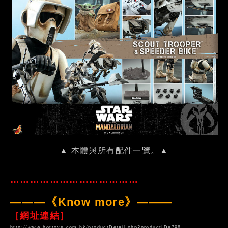
▲ 本體與所有配件一覽。▲
…………………………………
———《Know more》———
［網址連結］
http://www.hottoys.com.hk/productDetail.php?productID=798