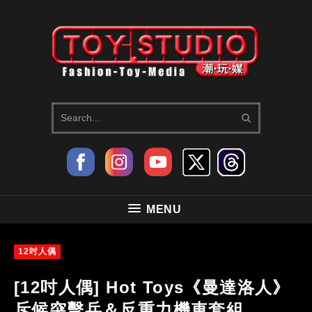
MENU
12吋人偶
[12吋人偶] Hot Toys《曼達洛人》
斥候突擊兵＆反重力機車套組