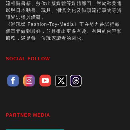
流相關書籍、數位出版媒體等媒體部門，對於歐美電
影與日本動畫、玩具、潮流文化及街頭流行事物等資
訊皆涉獵與鑽研。
《潮玩媒 Fashion-Toy-Media》正在努力嘗試把每
個單元做到最好，並且推出更多有趣、有用的內容和
服務，滿足每一位玩家讀者的需求。
SOCIAL FOLLOW
PARTNER MEDIA