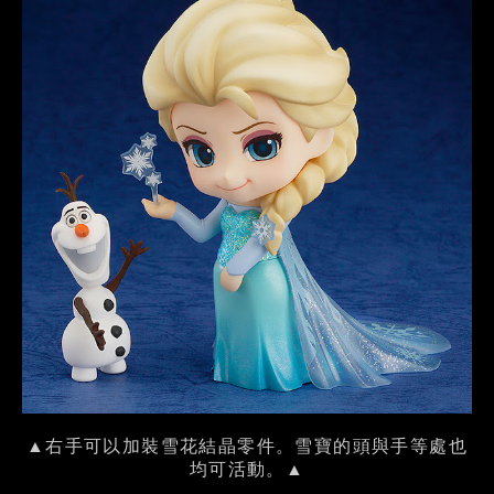
▲右手可以加裝雪花結晶零件。雪寶的頭與手等處也
均可活動。▲