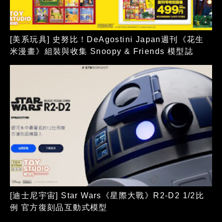
[美系玩具] 史努比！DeAgostini Japan週刊《花生
米漫畫》組裝與收集 Snoopy & Friends 模型誌
[迪士尼宇宙] Star Wars《星際大戰》R2-D2 1/2比
例 官方復刻品互動式模型