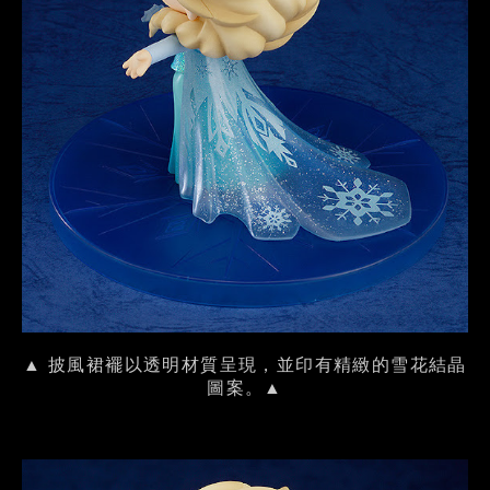
▲ 披風裙襬以透明材質呈現，並印有精緻的雪花結晶
圖案。▲