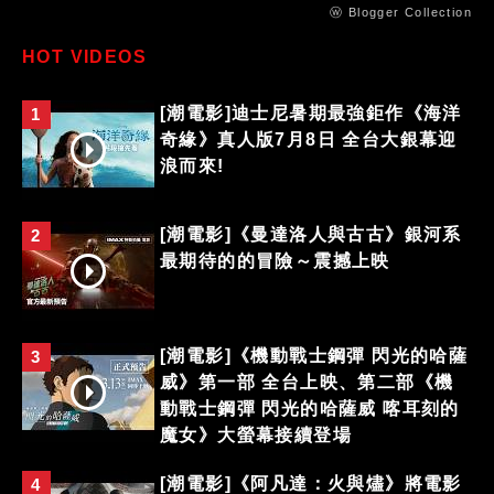
ⓦ Blogger Collection
HOT VIDEOS
[潮電影]迪士尼暑期最強鉅作《海洋
1
奇緣》真人版7月8日 全台大銀幕迎
浪而來!
[潮電影]《曼達洛人與古古》銀河系
2
最期待的的冒險～震撼上映
[潮電影]《機動戰士鋼彈 閃光的哈薩
3
威》第一部 全台上映、第二部《機
動戰士鋼彈 閃光的哈薩威 喀耳刻的
魔女》大螢幕接續登場
[潮電影]《阿凡達：火與燼》將電影
4