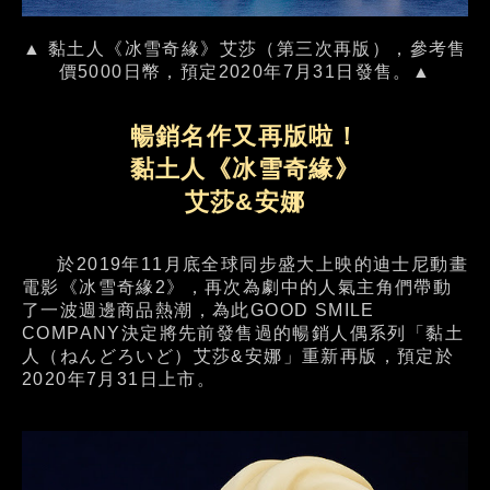
▲ 黏土人《冰雪奇緣》艾莎（第三次再版），參考售
價5000日幣，預定2020年7月31日發售。▲
暢銷名作又再版啦！
黏土人《冰雪奇緣》
艾莎&安娜
於2019年11月底全球同步盛大上映的迪士尼動畫
電影《冰雪奇緣2》，再次為劇中的人氣主角們帶動
了一波週邊商品熱潮，為此GOOD SMILE
COMPANY決定將先前發售過的暢銷人偶系列「黏土
人（ねんどろいど）艾莎&安娜」重新再版，預定於
2020年7月31日上市。