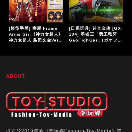
-
[日系玩具] Action Toys
[日系玩具] 史上最傑出合
「ACTION合金」系列
金玩具VOLTES V波羅五
ァ
《百獸王》VOLTRON
號 改編真人版影集
LION FORCE
ABOUT
成立於2019年的《潮玩媒Fashion-Toy-Media》電