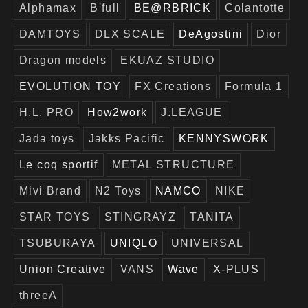
Alphamax
B'full
BE@RBRICK
Colantotte
DAMTOYS
DLX SCALE
DeAgostini
Dior
Dragon models
EKUAZ STUDIO
EVOLUTION TOY
FX Creations
Formula 1
H.L. PRO
How2work
J.LEAGUE
Jada toys
Jakks Pacific
KENNYSWORK
Le coq sportif
METAL STRUCTURE
Mivi Brand
N2 Toys
NAMCO
NIKE
STAR TOYS
STINGRAYZ
TANITA
TSUBURAYA
UNIQLO
UNIVERSAL
Union Creative
VANS
Wave
X-PLUS
threeA