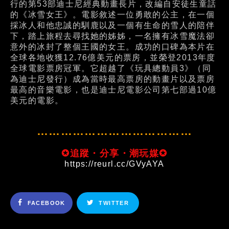
行的第53部迪士尼經典動畫長片，改編自安徒生童話
的《冰雪女王》。電影敘述一位勇敢的公主，在一個
採冰人和他忠誠的馴鹿以及一個有生命的雪人的陪伴
下，踏上旅程去尋找她的姊姊，一名擁有冰雪魔法卻
意外的冰封了整個王國的女王。成功的口碑為本片在
全球各地收獲12.76億美元的票房，並榮登2013年度
全球電影票房冠軍。它超越了《玩具總動員3》（同
為迪士尼發行）成為當時最高票房的動畫片以及票房
最高的音樂電影，也是迪士尼電影公司第七部過10億
美元的電影。
…………………………………
✪追蹤・分享・潮玩媒✪
https://reurl.cc/GVyAYA
FACEBOOK
TWITTER