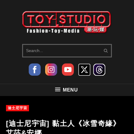
MENU
迪士尼宇宙
[迪士尼宇宙] 黏土人《冰雪奇緣》
艾莎&安娜