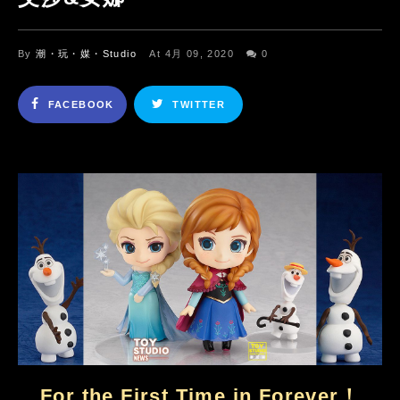
By
潮・玩・媒・Studio
At 4月 09, 2020
0
FACEBOOK
TWITTER
For the First Time in Forever！