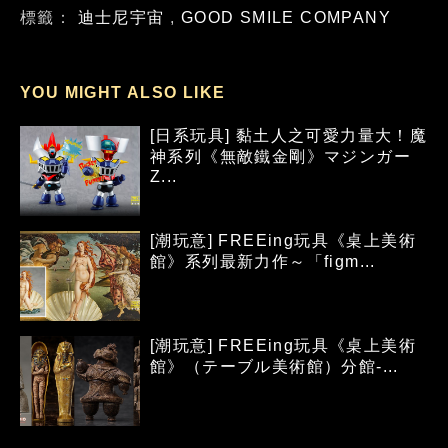
標籤：
迪士尼宇宙
,
GOOD SMILE COMPANY
YOU MIGHT ALSO LIKE
[日系玩具] 黏土人之可愛力量大！魔
神系列《無敵鐵金剛》マジンガー
Z...
[潮玩意] FREEing玩具《桌上美術
館》系列最新力作～「figm...
[潮玩意] FREEing玩具《桌上美術
館》（テーブル美術館）分館-...