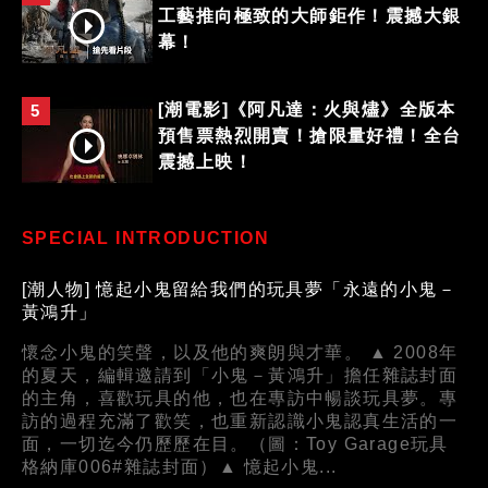
工藝推向極致的大師鉅作！震撼大銀
幕！
[潮電影]《阿凡達：火與燼》全版本
5
預售票熱烈開賣！搶限量好禮！全台
震撼上映！
SPECIAL INTRODUCTION
[潮人物] 憶起小鬼留給我們的玩具夢「永遠的小鬼－
黃鴻升」
懷念小鬼的笑聲，以及他的爽朗與才華。 ▲ 2008年
的夏天，編輯邀請到「小鬼－黃鴻升」擔任雜誌封面
的主角，喜歡玩具的他，也在專訪中暢談玩具夢。專
訪的過程充滿了歡笑，也重新認識小鬼認真生活的一
面，一切迄今仍歷歷在目。（圖：Toy Garage玩具
格納庫006#雜誌封面）▲ 憶起小鬼...