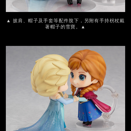
▲ 披肩、帽子及手套等配件脫下，另附有手持柺杖戴
著帽子的雪寶。▲