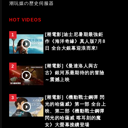
潮玩媒の歷史伺服器
HOT VIDEOS
[潮電影]迪士尼暑期最強鉅
1
作《海洋奇緣》真人版7月8
日 全台大銀幕迎浪而來!
[潮電影]《曼達洛人與古
2
古》銀河系最期待的的冒險
～震撼上映
[潮電影]《機動戰士鋼彈 閃
3
光的哈薩威》第一部 全台上
映、第二部《機動戰士鋼彈
閃光的哈薩威 喀耳刻的魔
女》大螢幕接續登場