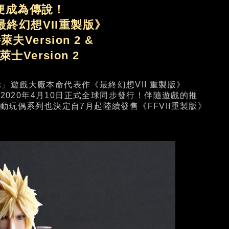
便成為傳說！
改《最終幻想VII重製版》
Version 2 &
士Version 2
x」遊戲大廠本命代表作《最終幻想VII 重製版》
2020年4月10日正式全球同步發行！伴隨遊戲的推
s 改」可動玩偶系列也決定自7月起陸續發售《FFVII重製版》