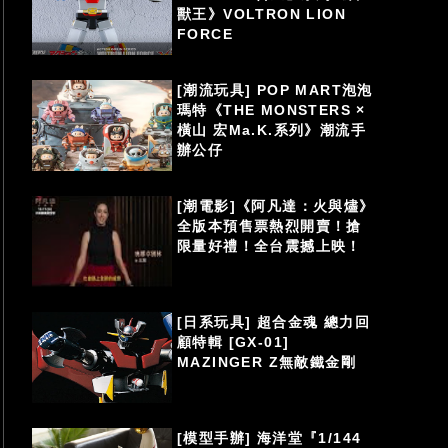
獸王》VOLTRON LION
FORCE
[潮流玩具] POP MART泡泡
瑪特《THE MONSTERS ×
橫山 宏Ma.K.系列》潮流手
辦公仔
[潮電影]《阿凡達：火與燼》
全版本預售票熱烈開賣！搶
限量好禮！全台震撼上映！
[日系玩具] 超合金魂 總力回
顧特輯 [GX-01]
MAZINGER Z無敵鐵金剛
[模型手辦] 海洋堂『1/144