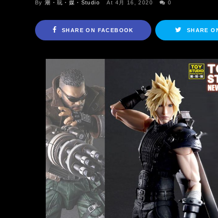
By
潮・玩・媒・Studio
At 4月 16, 2020
0
SHARE ON FACEBOOK
SHARE O