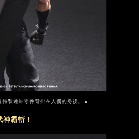
過特製連結零件背掛在人偶的身後。▲
武神霸斬！