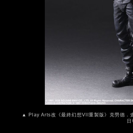
▲ Play Arts改《最終幻想VII重製版》克勞德
日