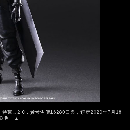
．史特萊夫2.0，參考售價16280日幣，預定2020年7月18
發售。▲