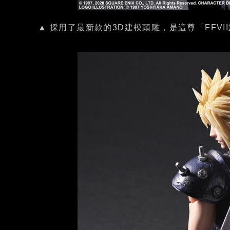
▲ 採用了最新款的3D建模頭雕，是這尊「FFVII重製