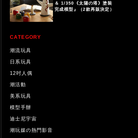
＆ 1/350《太陽の塔》塗裝
完成模型』（2款再販決定）
CATEGORY
潮流玩具
日系玩具
12吋人偶
潮活動
美系玩具
模型手辦
迪士尼宇宙
潮玩媒の熱門影音