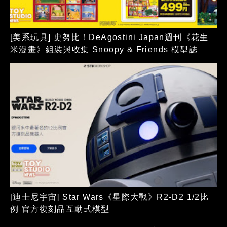
[美系玩具] 史努比！DeAgostini Japan週刊《花生
米漫畫》組裝與收集 Snoopy & Friends 模型誌
[迪士尼宇宙] Star Wars《星際大戰》R2-D2 1/2比
例 官方復刻品互動式模型