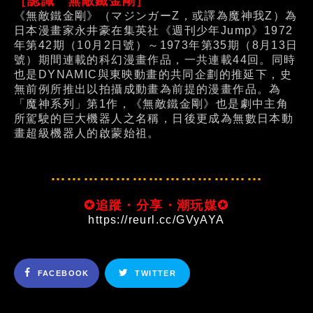
［認識 無敵鐵金剛］
《無敵鐵金剛》（マジンガーZ，或譯為魔神我Z）為
日本漫畫家永井豪在集英社《週刊少年Jump》1972
年第42期（10月2日號）～1973年第35期（8月13日
號）期間連載的科幻漫畫作品，一共連載44回。同時
也是DYNAMIC與東映動畫的共同企劃的推延下，史
無前例所推出以拍攝成動畫為前提的漫畫作品。為
「魔神系列」第1作，《無敵鐵金剛》也是劇中主角
所駕駛的巨大機器人之名稱，日後更成為無數日本動
畫超級機器人的啟蒙始祖。
…………………………………
✪追蹤・分享・潮玩媒✪
https://reurl.cc/GVyAYA
FACEBOOK
TWITTER