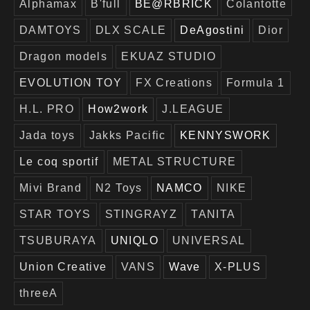
Alphamax
B'full
BE@RBRICK
Colantotte
DAMTOYS
DLX SCALE
DeAgostini
Dior
Dragon models
EKUAZ STUDIO
EVOLUTION TOY
FX Creations
Formula 1
H.L. PRO
How2work
J.LEAGUE
Jada toys
Jakks Pacific
KENNYSWORK
Le coq sportif
METAL STRUCTURE
Mivi Brand
N2 Toys
NAMCO
NIKE
STAR TOYS
STINGRAYZ
TANITA
TSUBURAYA
UNIQLO
UNIVERSAL
Union Creative
VANS
Wave
X-PLUS
threeA