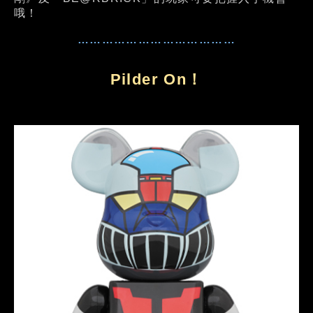
哦！
…………………………………
Pilder On！