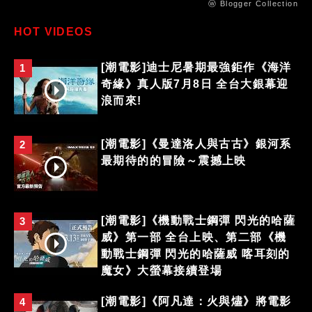
ⓦ Blogger Collection
HOT VIDEOS
[潮電影]迪士尼暑期最強鉅作《海洋
1
奇緣》真人版7月8日 全台大銀幕迎
浪而來!
[潮電影]《曼達洛人與古古》銀河系
2
最期待的的冒險～震撼上映
[潮電影]《機動戰士鋼彈 閃光的哈薩
3
威》第一部 全台上映、第二部《機
動戰士鋼彈 閃光的哈薩威 喀耳刻的
魔女》大螢幕接續登場
[潮電影]《阿凡達：火與燼》將電影
4