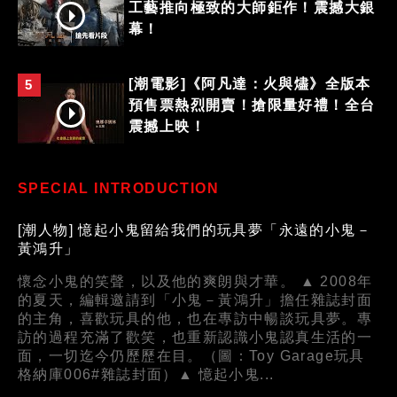
工藝推向極致的大師鉅作！震撼大銀
幕！
[潮電影]《阿凡達：火與燼》全版本
5
預售票熱烈開賣！搶限量好禮！全台
震撼上映！
SPECIAL INTRODUCTION
[潮人物] 憶起小鬼留給我們的玩具夢「永遠的小鬼－
黃鴻升」
懷念小鬼的笑聲，以及他的爽朗與才華。 ▲ 2008年
的夏天，編輯邀請到「小鬼－黃鴻升」擔任雜誌封面
的主角，喜歡玩具的他，也在專訪中暢談玩具夢。專
訪的過程充滿了歡笑，也重新認識小鬼認真生活的一
面，一切迄今仍歷歷在目。（圖：Toy Garage玩具
格納庫006#雜誌封面）▲ 憶起小鬼...