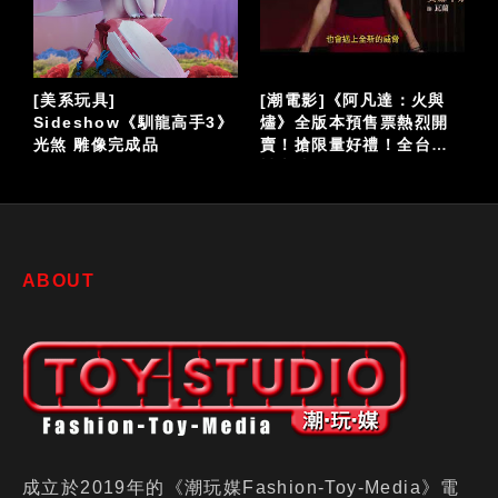
力
[美系玩具]
[潮電影]《阿凡達：火與
Sideshow《馴龍高手3》
燼》全版本預售票熱烈開
機
光煞 雕像完成品
賣！搶限量好禮！全台震
撼上映！
ABOUT
成立於2019年的《潮玩媒Fashion-Toy-Media》電