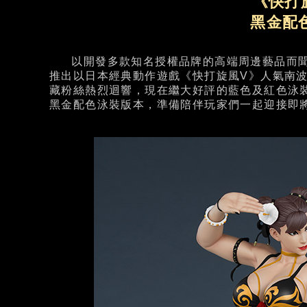
《快打
黑金配
以開發多款知名授權品牌的高端周邊藝品而聞名全球的
推出以日本經典動作遊戲《快打旋風V》人氣南
藏粉絲熱烈迴響，現在繼大好評的藍色及紅色泳裝版本之
黑金配色泳裝版本，準備陪伴玩家們一起迎接即