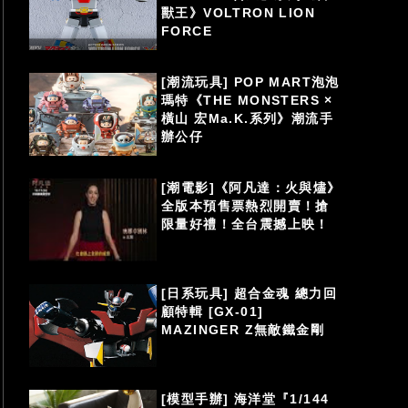
獸王》VOLTRON LION
FORCE
[潮流玩具] POP MART泡泡
瑪特《THE MONSTERS ×
橫山 宏Ma.K.系列》潮流手
辦公仔
[潮電影]《阿凡達：火與燼》
全版本預售票熱烈開賣！搶
限量好禮！全台震撼上映！
[日系玩具] 超合金魂 總力回
顧特輯 [GX-01]
MAZINGER Z無敵鐵金剛
[模型手辦] 海洋堂『1/144