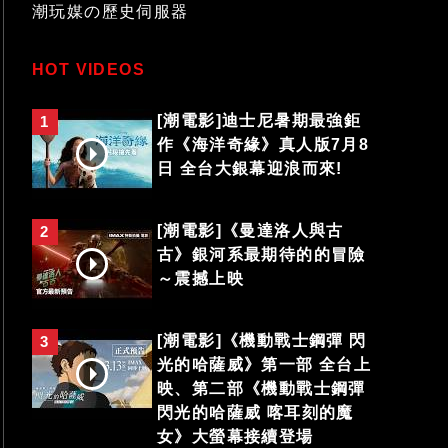
潮玩媒の歷史伺服器
HOT VIDEOS
[潮電影]迪士尼暑期最強鉅
1
作《海洋奇緣》真人版7月8
日 全台大銀幕迎浪而來!
[潮電影]《曼達洛人與古
2
古》銀河系最期待的的冒險
～震撼上映
[潮電影]《機動戰士鋼彈 閃
3
光的哈薩威》第一部 全台上
映、第二部《機動戰士鋼彈
閃光的哈薩威 喀耳刻的魔
女》大螢幕接續登場