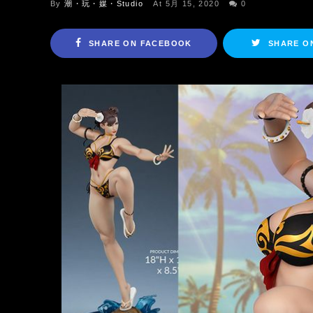
By
潮・玩・媒・Studio
At 5月 15, 2020
0
SHARE ON FACEBOOK
SHARE O