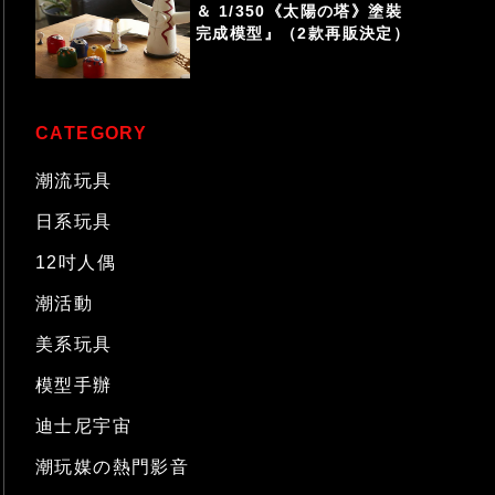
＆ 1/350《太陽の塔》塗裝
完成模型』（2款再販決定）
CATEGORY
潮流玩具
日系玩具
12吋人偶
潮活動
美系玩具
模型手辦
迪士尼宇宙
潮玩媒の熱門影音