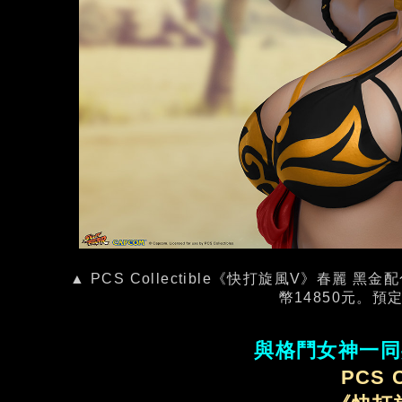
▲ PCS Collectible《快打旋風V》春麗
幣14850元。預
與格鬥女神一同
PCS C