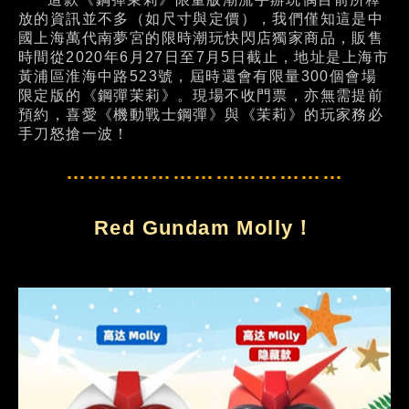
放的資訊並不多（如尺寸與定價），我們僅知這是中
國上海萬代南夢宮的限時潮玩快閃店獨家商品，販售
時間從2020年6月27日至7月5日截止，地址是上海市
黃浦區淮海中路523號，屆時還會有限量300個會場
限定版的《鋼彈茉莉》。現場不收門票，亦無需提前
預約，喜愛《機動戰士鋼彈》與《茉莉》的玩家務必
手刀怒搶一波！
…………………………………
Red Gundam Molly！