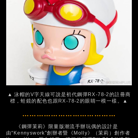
▲ 泳帽的V字天線可說是初代鋼彈RX-78-2的註冊商
標，蛙鏡的配色也跟RX-78-2的眼睛一模一樣。▲
…………………………………
《鋼彈茉莉》限量版潮流手辦玩偶的設計是
由“Kennyswork”創辦者暨《Molly》（茉莉）創作者