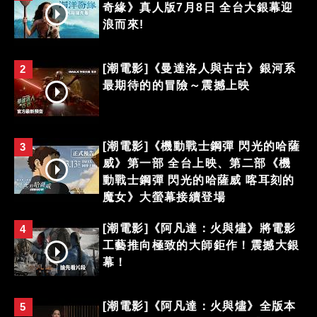
奇緣》真人版7月8日 全台大銀幕迎
浪而來!
[潮電影]《曼達洛人與古古》銀河系
2
最期待的的冒險～震撼上映
[潮電影]《機動戰士鋼彈 閃光的哈薩
3
威》第一部 全台上映、第二部《機
動戰士鋼彈 閃光的哈薩威 喀耳刻的
魔女》大螢幕接續登場
[潮電影]《阿凡達：火與燼》將電影
4
工藝推向極致的大師鉅作！震撼大銀
幕！
[潮電影]《阿凡達：火與燼》全版本
5