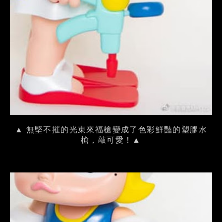
▲ 無堅不摧的光束來福槍變成了色彩鮮豔的塑膠水
槍，敲可愛！▲