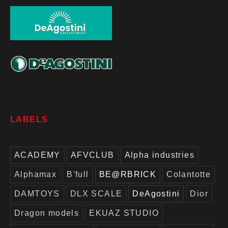
LABELS
ACADEMY
AFVCLUB
Alpha industries
Alphamax
B'full
BE@RBRICK
Colantotte
DAMTOYS
DLX SCALE
DeAgostini
Dior
Dragon models
EKUAZ STUDIO