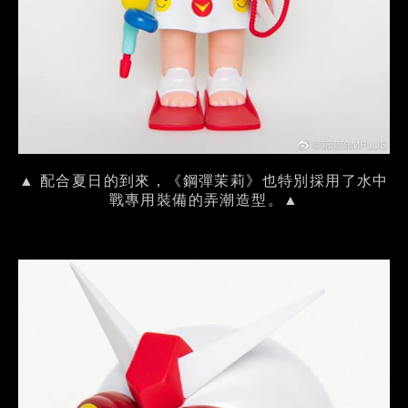
▲ 配合夏日的到來，《鋼彈茉莉》也特別採用了水中
戰專用裝備的弄潮造型。▲