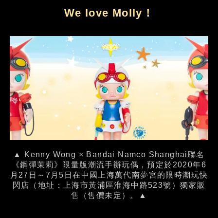
We love Molly！
▲ Kenny Wong × Bandai Namco Shanghai聯名
《鋼彈茉莉》限量版潮流手辦玩偶，預定於2020年6
月27日～7月5日在中國上海萬代南夢宮的限時潮玩快
閃店（地址：上海市黃浦區淮海中路523號）獨家販
售（售價未定）。▲