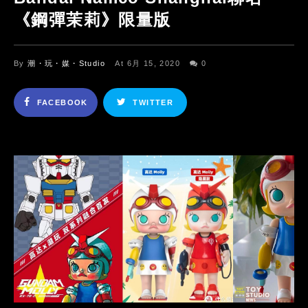
《鋼彈茉莉》限量版
By
潮・玩・媒・Studio
At 6月 15, 2020
0
FACEBOOK
TWITTER