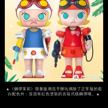
▲《鋼彈茉莉》限量版潮流手辦玩偶除了正常版的藍
白配色外，並混有紅色塗裝的吉翁式樣鋼彈哦。▲