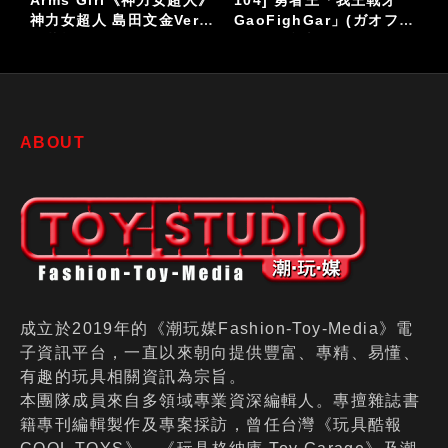
104] 勇者王「我王戰牙
「ACTION合金」系列
金玩具
GaoFighGar」(ガオファ
《百獸王》VOLTRON
號
イガー)參上
LION FORCE
ABOUT
成立於2019年的《潮玩媒Fashion-Toy-Media》電
子資訊平台，一直以來朝向提供豐富、專精、易懂、
有趣的玩具相關資訊為宗旨。
本團隊成員來自多領域專業資深編輯人。專擅雜誌書
籍專刊編輯製作及專案採訪，曾任台灣《玩具酷報