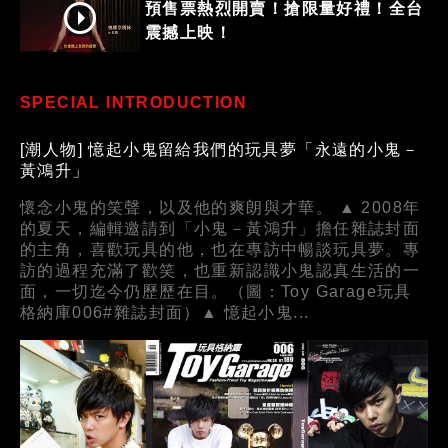
預售票熱烈開賣！搶限量好禮！全台
震撼上映！
SPECIAL INTRODUCTION
[潮人物] 憶起小鬼留給我們的玩具夢「永遠的小鬼－
黃鴻升」
懷念小鬼的笑聲，以及他的爽朗與才華。 ▲ 2008年
的夏天，編輯邀請到「小鬼－黃鴻升」擔任雜誌封面
的主角，喜歡玩具的他，也在專訪中暢談玩具夢。專
訪的過程充滿了歡笑，也重新認識小鬼認真生活的一
面，一切迄今仍歷歷在目。（圖：Toy Garage玩具
格納庫006#雜誌封面）▲ 憶起小鬼...