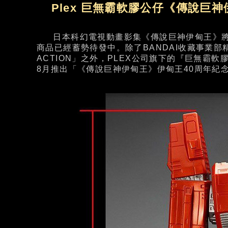
Plex 巨無霸軟膠公仔《傳說巨
日本科幻電視動畫影集《傳說巨神伊甸王》將於
商品已經蓄勢待發中。除了BANDAI收藏事業部精
ACTION」之外，PLEX公司旗下的『巨無霸
8月推出「《傳說巨神伊甸王》伊甸王40周年紀