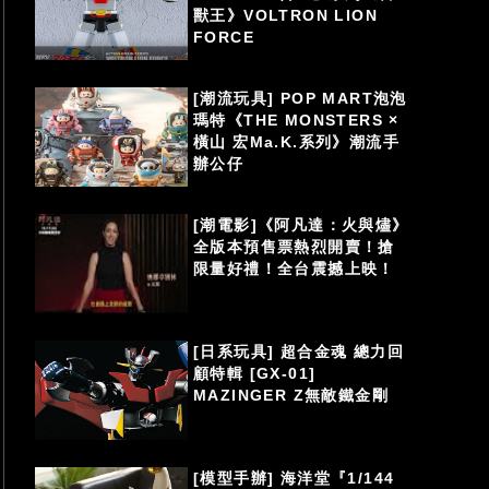
獸王》VOLTRON LION
FORCE
[潮流玩具] POP MART泡泡
瑪特《THE MONSTERS ×
橫山 宏Ma.K.系列》潮流手
辦公仔
[潮電影]《阿凡達：火與燼》
全版本預售票熱烈開賣！搶
限量好禮！全台震撼上映！
[日系玩具] 超合金魂 總力回
顧特輯 [GX-01]
MAZINGER Z無敵鐵金剛
[模型手辦] 海洋堂『1/144