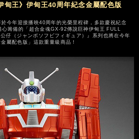
神伊甸王》伊甸王40周年紀念金屬配色版
今年迎接播映40周年的光榮里程碑，多款慶祝紀念
心籌備的「超合金魂GX-92傳說巨神伊甸王 FULL
軟膠公仔（ジャンボソフビフィギュア）』系列也將在今年
念金屬配色版」這款重量級商品！