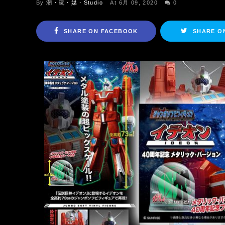
By
潮・玩・媒・Studio
At 6月 09, 2020
0
SHARE ON FACEBOOK
SHARE O