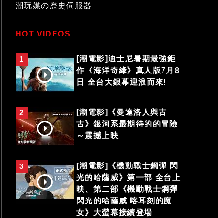
潮玩媒の歷史伺服器
HOT VIDEOS
[潮電影]迪士尼暑期最強鉅
1
作《海洋奇緣》真人版7月8
日 全台大銀幕迎浪而來!
[潮電影]《曼達洛人與古
2
古》銀河系最期待的的冒險
～震撼上映
[潮電影]《機動戰士鋼彈 閃
3
光的哈薩威》第一部 全台上
映、第二部《機動戰士鋼彈
閃光的哈薩威 喀耳刻的魔
女》大螢幕接續登場