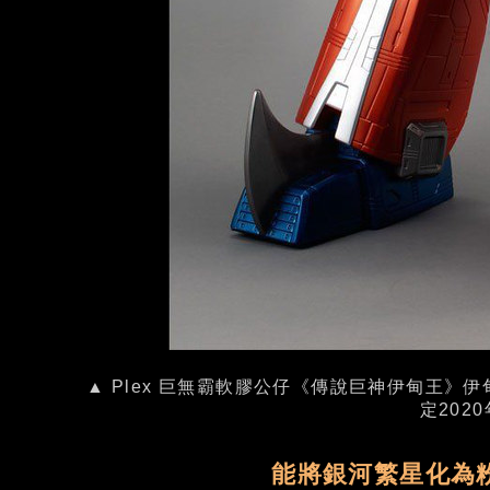
▲ Plex 巨無霸軟膠公仔《傳說巨神伊甸王》伊
定202
能將銀河繁星化為