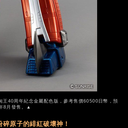
甸王40周年紀念金屬配色版，參考售價60500日幣，預
0年8月發售。▲
粉碎原子的緋紅破壞神！