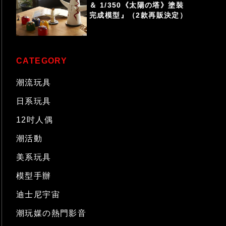
＆ 1/350《太陽の塔》塗裝
完成模型』（2款再販決定）
CATEGORY
潮流玩具
日系玩具
12吋人偶
潮活動
美系玩具
模型手辦
迪士尼宇宙
潮玩媒の熱門影音