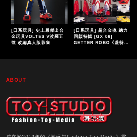
[日系玩具] 史上最傑出合
[日系玩具] 超合金魂 總力
全
金玩具VOLTES V波羅五
回顧特輯 [GX-06]
號 改編真人版影集
GETTER ROBO《蓋特機
耳
器人》
ABOUT
成立於2019年的《潮玩媒Fashion-Toy-Media》電