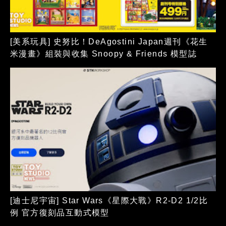
[美系玩具] 史努比！DeAgostini Japan週刊《花生
米漫畫》組裝與收集 Snoopy & Friends 模型誌
[迪士尼宇宙] Star Wars《星際大戰》R2-D2 1/2比
例 官方復刻品互動式模型