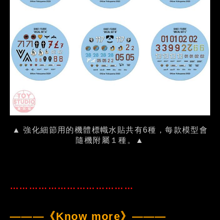
▲ 強化細節用的機體標幟水貼共有6種，每款模型會
隨機附屬１種。▲
…………………………………
———《Know more》———