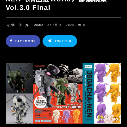
Vol.3.0 Final
By
潮・玩・媒・Studio
At 7月 31, 2020
0
FACEBOOK
TWITTER