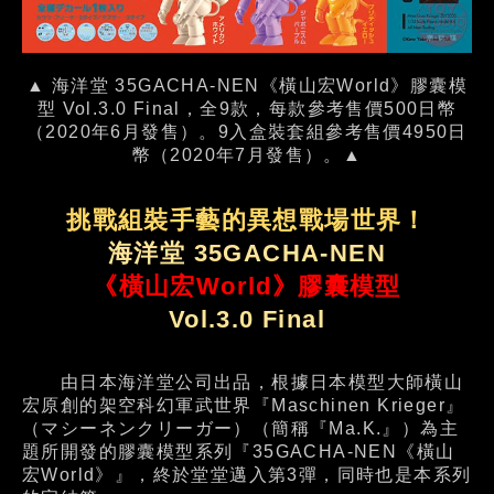
▲ 海洋堂 35GACHA-NEN《橫山宏World》膠囊模
型 Vol.3.0 Final，全9款，每款參考售價500日幣
（2020年6月發售）。9入盒裝套組參考售價4950日
幣（2020年7月發售）。▲
挑戰組裝手藝的異想戰場世界！
海洋堂 35GACHA-NEN
《橫山宏World》膠囊模型
Vol.3.0 Final
由日本海洋堂公司出品，根據日本模型大師橫山
宏原創的架空科幻軍武世界『Maschinen Krieger』
（マシーネンクリーガー）（簡稱『Ma.K.』）為主
題所開發的膠囊模型系列『35GACHA-NEN《橫山
宏World》』，終於堂堂邁入第3彈，同時也是本系列