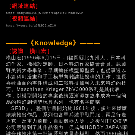
［網址連結］
https://kaiyodo.co.jp/items/capsulekit/kdck23/
［視頻連結］
https://youtu.be/a6N2O2tnZ10
———《Knowledge》———
［認識 橫山宏］
橫山宏(1956年6月15日 - )福岡縣北九州人，日本科
幻作家、機械設定師。日本科幻作家協會會員。武藏
野美術大學畢業，早期擔任模型原型師，也從事過以
小篇科幻漫畫和手工模型向雜誌社投稿的工作，擅長
喜歡曲面的零件構成和二戰科技風融入未來科幻的技
巧。Maschinen Krieger ZbV3000系列是其代表
作，以模型開始的專案後續逐漸添加故事成為一個簡
易的科幻劇情型玩具系列，也有名字簡稱
「SF3D」。整個計畫開始於1981年後，多年來斷斷
續續推出作品，系列包含單兵裝甲戰鬥服，兩足行走
坦克，反重力飛船，自動機器人等，之後NITTO模型
公司察覺到了其作品潛力，促成和HOBBY JAPAN雜
誌合作推出第一批該系列的量產模型。然而1986年橫