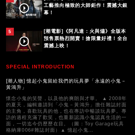
工藝推向極致的大師鉅作！震撼大銀
幕！
[潮電影]《阿凡達：火與燼》全版本
5
預售票熱烈開賣！搶限量好禮！全台
震撼上映！
SPECIAL INTRODUCTION
[潮人物] 憶起小鬼留給我們的玩具夢「永遠的小鬼－
黃鴻升」
懷念小鬼的笑聲，以及他的爽朗與才華。 ▲ 2008年
的夏天，編輯邀請到「小鬼－黃鴻升」擔任雜誌封面
的主角，喜歡玩具的他，也在專訪中暢談玩具夢。專
訪的過程充滿了歡笑，也重新認識小鬼認真生活的一
面，一切迄今仍歷歷在目。（圖：Toy Garage玩具
格納庫006#雜誌封面）▲ 憶起小鬼...