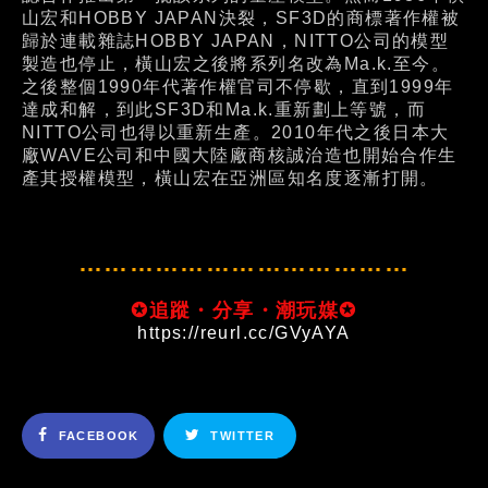
山宏和HOBBY JAPAN決裂，SF3D的商標著作權被
歸於連載雜誌HOBBY JAPAN，NITTO公司的模型
製造也停止，橫山宏之後將系列名改為Ma.k.至今。
之後整個1990年代著作權官司不停歇，直到1999年
達成和解，到此SF3D和Ma.k.重新劃上等號，而
NITTO公司也得以重新生產。2010年代之後日本大
廠WAVE公司和中國大陸廠商核誠治造也開始合作生
產其授權模型，橫山宏在亞洲區知名度逐漸打開。
…………………………………
✪追蹤・分享・潮玩媒✪
https://reurl.cc/GVyAYA
FACEBOOK
TWITTER