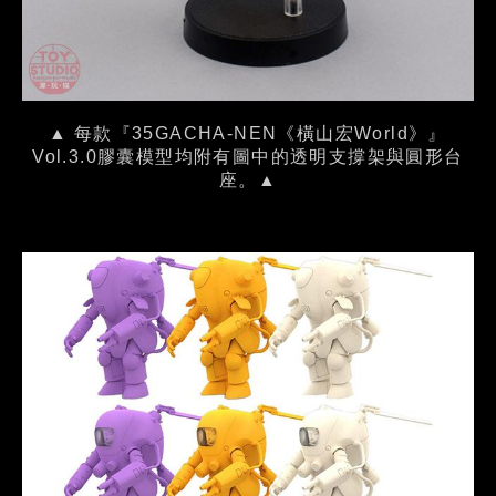
▲ 每款『35GACHA-NEN《橫山宏World》』
Vol.3.0膠囊模型均附有圖中的透明支撐架與圓形台
座。▲