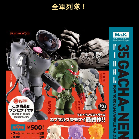
全軍列隊！