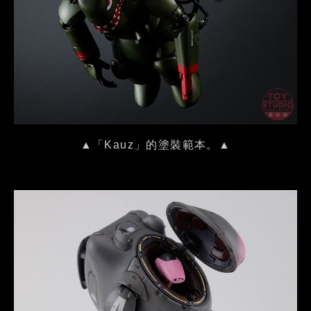
▲「Kauz」的塗裝範本。▲