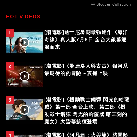
ⓦ Blogger Collection
HOT VIDEOS
[潮電影]迪士尼暑期最強鉅作《海洋
1
奇緣》真人版7月8日 全台大銀幕迎
浪而來!
[潮電影]《曼達洛人與古古》銀河系
2
最期待的的冒險～震撼上映
[潮電影]《機動戰士鋼彈 閃光的哈薩
3
威》第一部 全台上映、第二部《機
動戰士鋼彈 閃光的哈薩威 喀耳刻的
魔女》大螢幕接續登場
[潮電影]《阿凡達：火與燼》將電影
4