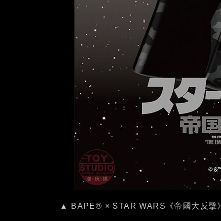
▲ BAPE® × STAR WARS《帝國大