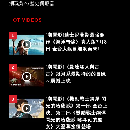
潮玩媒の歷史伺服器
HOT VIDEOS
[潮電影]迪士尼暑期最強鉅
1
作《海洋奇緣》真人版7月8
日 全台大銀幕迎浪而來!
[潮電影]《曼達洛人與古
2
古》銀河系最期待的的冒險
～震撼上映
[潮電影]《機動戰士鋼彈 閃
3
光的哈薩威》第一部 全台上
映、第二部《機動戰士鋼彈
閃光的哈薩威 喀耳刻的魔
女》大螢幕接續登場