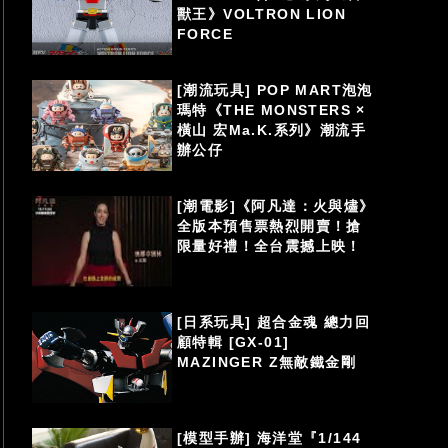
獸王》VOLTRON LION
FORCE
[潮流玩具] POP MART泡泡
瑪特《THE MONSTERS ×
橫山 宏Ma.K.系列》潮流手
辦公仔
[潮電影]《阿凡達：火與燼》
全版本預售票熱烈開賣！搶
限量好禮！全台震撼上映！
[日系玩具] 超合金魂 總力回
顧特輯 [GX-01]
MAZINGER Z無敵鐵金剛
[模型手辦] 海洋堂『1/144