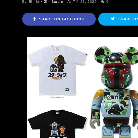
By
潮・玩・媒・Studio
At 7月 28, 2020
0
SHARE ON FACEBOOK
SHARE O