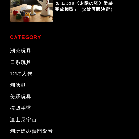
＆ 1/350《太陽の塔》塗裝
完成模型』（2款再販決定）
CATEGORY
潮流玩具
日系玩具
12吋人偶
潮活動
美系玩具
模型手辦
迪士尼宇宙
潮玩媒の熱門影音