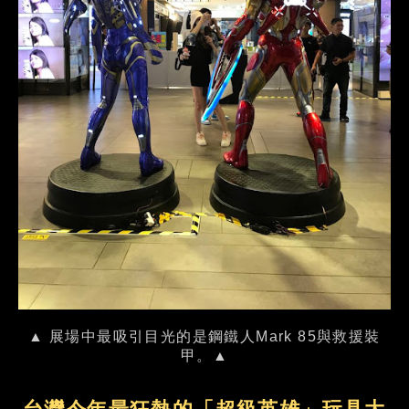
▲ 展場中最吸引目光的是鋼鐵人Mark 85與救援裝
甲。▲