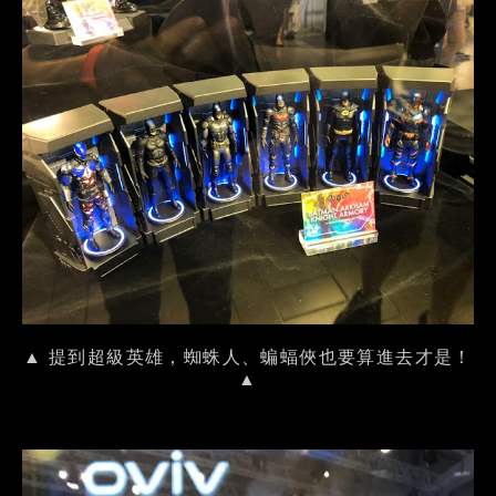
▲ 提到超級英雄，蜘蛛人、蝙蝠俠也要算進去才是！
▲