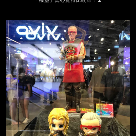
「機堡」真心覺得比較帥！▲