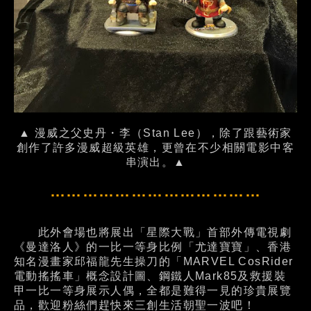
▲ 漫威之父史丹・李（Stan Lee），除了跟藝術家
創作了許多漫威超級英雄，更曾在不少相關電影中客
串演出。▲
…………………………………
此外會場也將展出「星際大戰」首部外傳電視劇
《曼達洛人》的一比一等身比例「尤達寶寶」、香港
知名漫畫家邱福龍先生操刀的「MARVEL CosRider
電動搖搖車」概念設計圖、鋼鐵人Mark85及救援裝
甲一比一等身展示人偶，全都是難得一見的珍貴展覽
品，歡迎粉絲們趕快來三創生活朝聖一波吧！