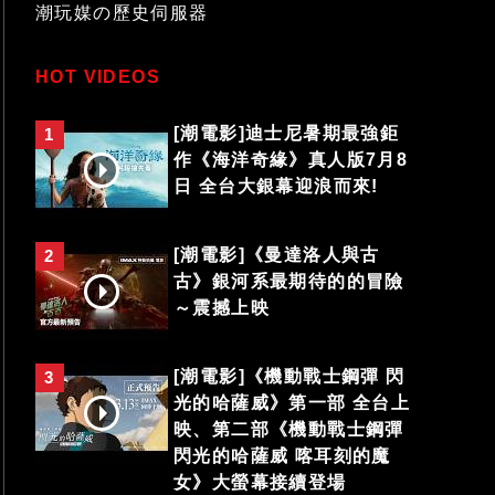
潮玩媒の歷史伺服器
HOT VIDEOS
[潮電影]迪士尼暑期最強鉅
1
作《海洋奇緣》真人版7月8
日 全台大銀幕迎浪而來!
[潮電影]《曼達洛人與古
2
古》銀河系最期待的的冒險
～震撼上映
[潮電影]《機動戰士鋼彈 閃
3
光的哈薩威》第一部 全台上
映、第二部《機動戰士鋼彈
閃光的哈薩威 喀耳刻的魔
女》大螢幕接續登場