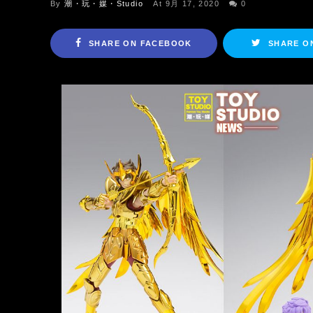
By
潮・玩・媒・Studio
At 9月 17, 2020
0
SHARE ON FACEBOOK
SHARE O