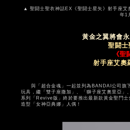
▲ 聖闘士聖衣神話EX《聖闘士星矢》射手座艾奧羅
年1
黃金之翼將會永
聖闘士
《聖
射手座艾奧羅
與「超合金魂」一起並列為BANDAI公司旗
玩具，繼「雙子座撒加」、「獅子座艾奧里亞」
系列「Revive版」終於要推出最新款黃金聖鬥
造型「女神亞典娜」人偶！