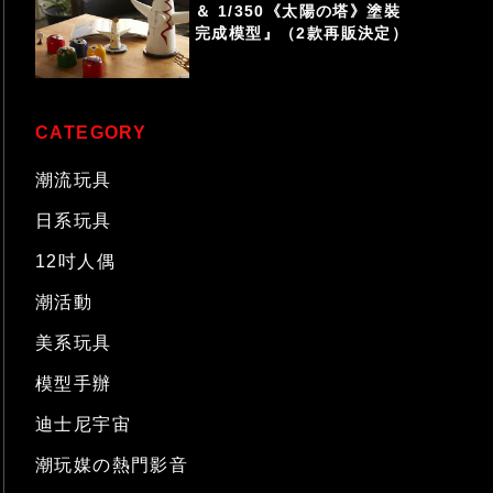
＆ 1/350《太陽の塔》塗裝
完成模型』（2款再販決定）
CATEGORY
潮流玩具
日系玩具
12吋人偶
潮活動
美系玩具
模型手辦
迪士尼宇宙
潮玩媒の熱門影音