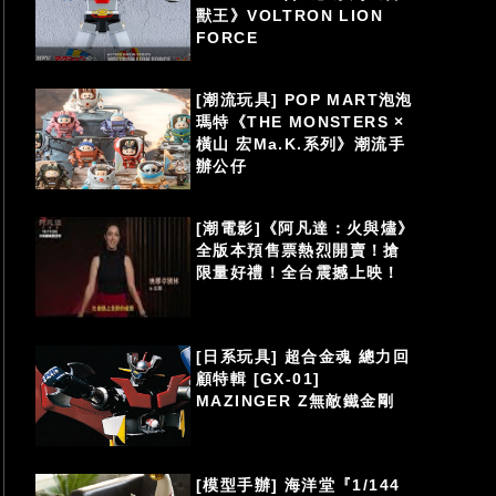
獸王》VOLTRON LION
FORCE
[潮流玩具] POP MART泡泡
瑪特《THE MONSTERS ×
橫山 宏Ma.K.系列》潮流手
辦公仔
[潮電影]《阿凡達：火與燼》
全版本預售票熱烈開賣！搶
限量好禮！全台震撼上映！
[日系玩具] 超合金魂 總力回
顧特輯 [GX-01]
MAZINGER Z無敵鐵金剛
[模型手辦] 海洋堂『1/144