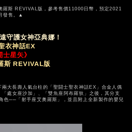
斯 REVIVAL版，參考售價11000日幣，預定2021
月發售。▲
遠守護女神亞典娜！
聖衣神話EX
闘士星矢》
斯 REVIVAL版
下兩大長壽人氣台柱的「聖闘士聖衣神話EX」合金人偶
、「處女座沙加」、「雙魚座阿布羅狄」之後，其分支
士角色──「射手座艾奧羅斯」，並且附上全新製作的嬰兒