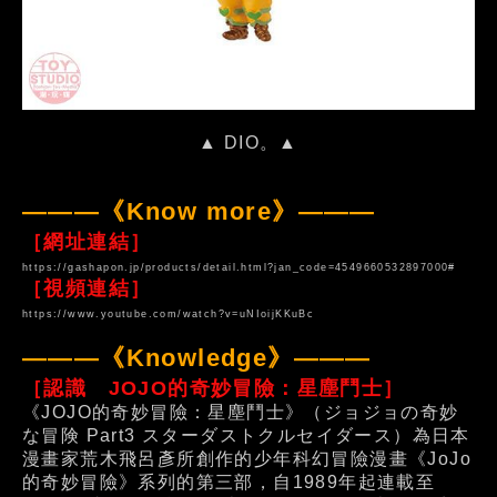
▲ DIO。▲
———《Know more》———
［網址連結］
https://gashapon.jp/products/detail.html?jan_code=4549660532897000#
［視頻連結］
https://www.youtube.com/watch?v=uNIoijKKuBc
———《Knowledge》———
［認識 JOJO的奇妙冒險：星塵鬥士］
《JOJO的奇妙冒險：星塵鬥士》（ジョジョの奇妙
な冒険 Part3 スターダストクルセイダース）為日本
漫畫家荒木飛呂彥所創作的少年科幻冒險漫畫《JoJo
的奇妙冒險》系列的第三部，自1989年起連載至