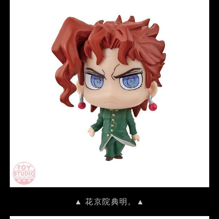
▲ 花京院典明。▲