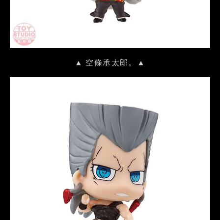
▲ 空條承太郎。▲