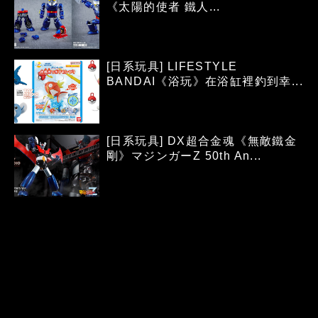
《太陽的使者 鐵人...
[日系玩具] LIFESTYLE
BANDAI《浴玩》在浴缸裡釣到幸...
[日系玩具] DX超合金魂《無敵鐵金
剛》マジンガーZ 50th An...