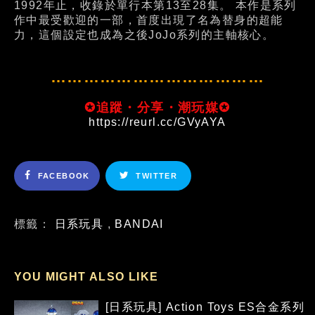
1992年止，收錄於單行本第13至28集。 本作是系列
作中最受歡迎的一部，首度出現了名為替身的超能
力，這個設定也成為之後JoJo系列的主軸核心。
…………………………………
✪追蹤・分享・潮玩媒✪
https://reurl.cc/GVyAYA
FACEBOOK
TWITTER
標籤：
日系玩具
,
BANDAI
YOU MIGHT ALSO LIKE
[日系玩具] Action Toys ES合金系列