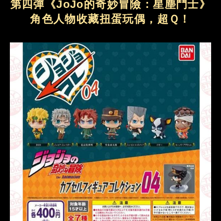
第四彈《JoJo的奇妙冒險：星塵鬥士》
角色人物收藏扭蛋玩偶，超Ｑ！