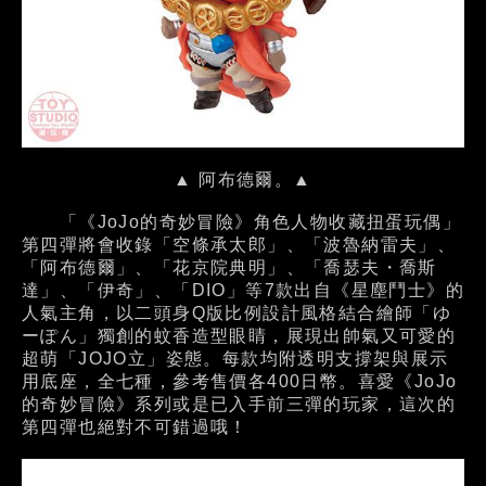
▲ 阿布德爾。▲
「《JoJo的奇妙冒險》角色人物收藏扭蛋玩偶」
第四彈將會收錄「空條承太郎」、「波魯納雷夫」、
「阿布德爾」、「花京院典明」、「喬瑟夫・喬斯
達」、「伊奇」、「DIO」等7款出自《星塵鬥士》的
人氣主角，以二頭身Q版比例設計風格結合繪師「ゆ
ーぽん」獨創的蚊香造型眼睛，展現出帥氣又可愛的
超萌「JOJO立」姿態。每款均附透明支撐架與展示
用底座，全七種，參考售價各400日幣。喜愛《JoJo
的奇妙冒險》系列或是已入手前三彈的玩家，這次的
第四彈也絕對不可錯過哦！