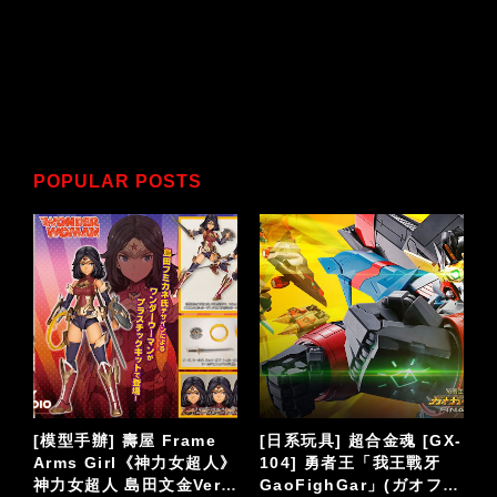
POPULAR POSTS
-
[日系玩具] Action Toys
[日系玩具] 史上最傑出合
「ACTION合金」系列
金玩具VOLTES V波羅五
ァ
《百獸王》VOLTRON
號 改編真人版影集