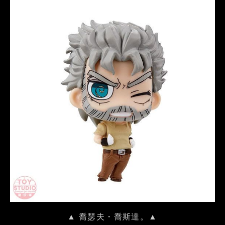
▲ 喬瑟夫・喬斯達。▲