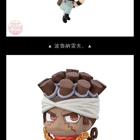
▲ 波魯納雷夫。▲