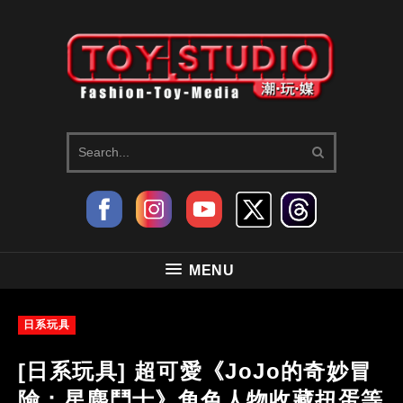
MENU
日系玩具
[日系玩具] 超可愛《JoJo的奇妙冒
險：星塵鬥士》角色人物收藏扭蛋等