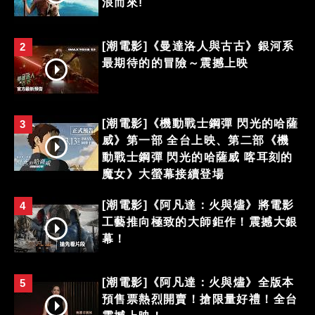
浪而來!
[潮電影]《曼達洛人與古古》銀河系
2
最期待的的冒險～震撼上映
[潮電影]《機動戰士鋼彈 閃光的哈薩
3
威》第一部 全台上映、第二部《機
動戰士鋼彈 閃光的哈薩威 喀耳刻的
魔女》大螢幕接續登場
[潮電影]《阿凡達：火與燼》將電影
4
工藝推向極致的大師鉅作！震撼大銀
幕！
[潮電影]《阿凡達：火與燼》全版本
5
預售票熱烈開賣！搶限量好禮！全台