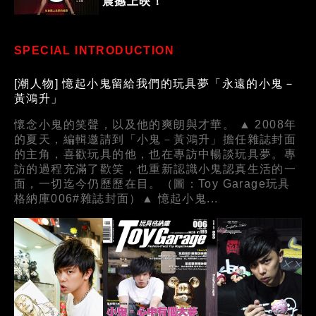
震撼上映！
SPECIAL INTRODUCTION
[潮人物] 憶起小鬼留給我們的玩具夢「永遠的小鬼－
黃鴻升」
懷念小鬼的笑聲，以及他的爽朗與才華。 ▲ 2008年
的夏天，編輯邀請到「小鬼－黃鴻升」擔任雜誌封面
的主角，喜歡玩具的他，也在專訪中暢談玩具夢。專
訪的過程充滿了歡笑，也重新認識小鬼認真生活的一
面，一切迄今仍歷歷在目。（圖：Toy Garage玩具
格納庫006#雜誌封面）▲ 憶起小鬼...