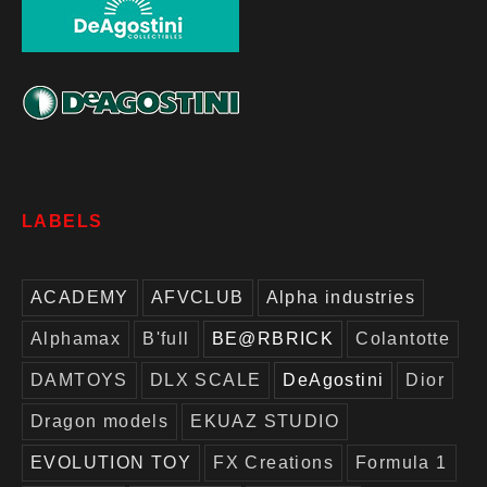
LABELS
ACADEMY
AFVCLUB
Alpha industries
Alphamax
B'full
BE@RBRICK
Colantotte
DAMTOYS
DLX SCALE
DeAgostini
Dior
Dragon models
EKUAZ STUDIO
EVOLUTION TOY
FX Creations
Formula 1