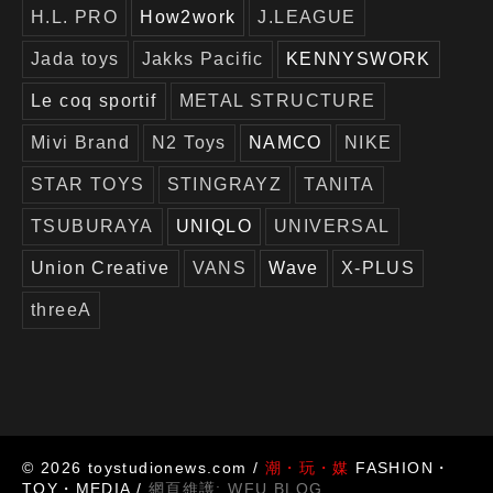
H.L. PRO
How2work
J.LEAGUE
Jada toys
Jakks Pacific
KENNYSWORK
Le coq sportif
METAL STRUCTURE
Mivi Brand
N2 Toys
NAMCO
NIKE
STAR TOYS
STINGRAYZ
TANITA
TSUBURAYA
UNIQLO
UNIVERSAL
Union Creative
VANS
Wave
X-PLUS
threeA
© 2026 toystudionews.com /
潮・玩・媒
FASHION・
TOY・MEDIA /
網頁維護:
WFU BLOG