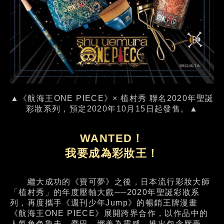
▲《航海王ONE PIECE》× 植村秀 聯名2020年聖誕
彩妝系列，預定2020年10月15日起發售。▲
WANTED！
我要成為彩妝王！
繼大成功的《寶可夢》之後，日本流行彩妝大師
「植村秀」的年度壓軸大戲──2020年聖誕彩妝系
列，再度攜手《週刊少年Jump》的暢銷王牌漫畫
《航海王ONE PIECE》展開跨界合作，以作品中的
人氣角色魯夫、喬巴、娜美為靈感，推出包含唇膏、