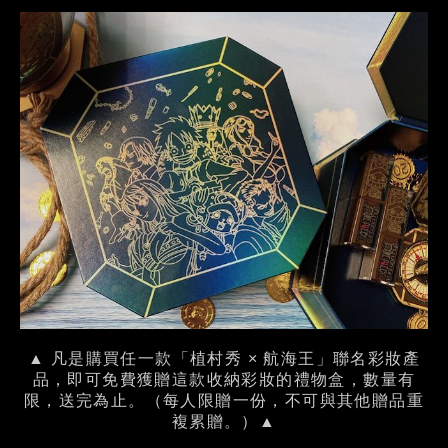
▲ 凡是購買任一款「植村秀 × 航海王」聯名彩妝產
品，即可免費獲贈這款收納彩妝的禮物盒，數量有
限，送完為止。（每人限贈一份，不可與其他贈品重
複累贈。）▲