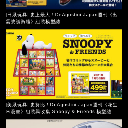
[日系玩具] 史上最大！DeAgostini Japan週刊《出
雲號護衛艦》組裝模型誌
[美系玩具] 史努比！DeAgostini Japan週刊《花生
米漫畫》組裝與收集 Snoopy & Friends 模型誌