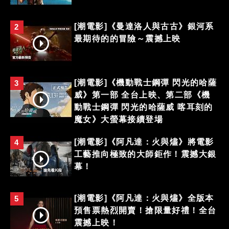
[潮電影]《曼達洛人與古古》銀河系
2
最期待的的冒險～震撼上映
[潮電影]《機動戰士鋼彈 閃光的哈薩
3
威》第一部 全台上映、第二部《機
動戰士鋼彈 閃光的哈薩威 喀耳刻的
魔女》大螢幕接續登場
[潮電影]《阿凡達：火與燼》將電影
4
工藝推向極致的大師鉅作！震撼大銀
幕！
[潮電影]《阿凡達：火與燼》全版本
5
預售票熱烈開賣！搶限量好禮！全台
震撼上映！