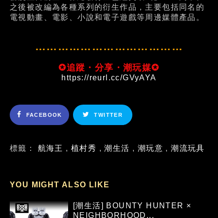
之後被改編為各種系列的衍生作品，主要包括同名的
電視動畫、電影、小說和電子遊戲等周邊媒體產品。
…………………………………
✪追蹤・分享・潮玩媒✪
https://reurl.cc/GVyAYA
FACEBOOK
TWITTER
標籤：
航海王
,
植村秀
,
潮生活
,
潮玩意
,
潮流玩具
YOU MIGHT ALSO LIKE
[潮生活] BOUNTY HUNTER ×
NEIGHBORHOOD...