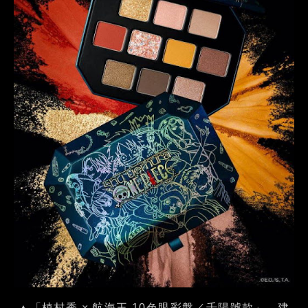
▲「植村秀 × 航海王 10色眼彩盤／千陽號款」。建