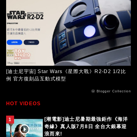
[迪士尼宇宙] Star Wars《星際大戰》R2-D2 1/2比
例 官方復刻品互動式模型
ⓦ Blogger Collection
HOT VIDEOS
[潮電影]迪士尼暑期最強鉅作《海洋
1
奇緣》真人版7月8日 全台大銀幕迎
浪而來!