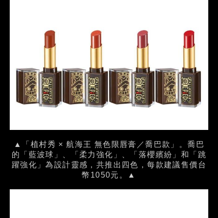
▲「植村秀 × 航海王 無色限唇膏／喬巴款」。喬巴
的「藍波球」、「柔力強化」、「落櫻繽紛」和「跳
躍強化」為設計靈感，共推出四色，每款建議售價台
幣1050元。▲