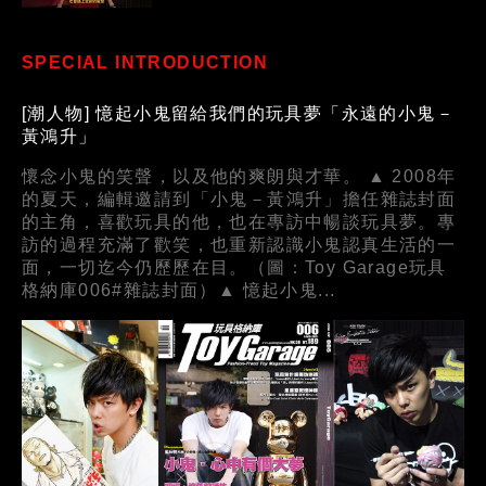
SPECIAL INTRODUCTION
[潮人物] 憶起小鬼留給我們的玩具夢「永遠的小鬼－
黃鴻升」
懷念小鬼的笑聲，以及他的爽朗與才華。 ▲ 2008年
的夏天，編輯邀請到「小鬼－黃鴻升」擔任雜誌封面
的主角，喜歡玩具的他，也在專訪中暢談玩具夢。專
訪的過程充滿了歡笑，也重新認識小鬼認真生活的一
面，一切迄今仍歷歷在目。（圖：Toy Garage玩具
格納庫006#雜誌封面）▲ 憶起小鬼...