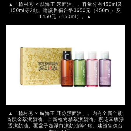
▲「植村秀 × 航海王 潔面油」。容量分有450ml及
150ml等2款。建議售價台幣3650元（450ml）及
1450元（150ml）。▲
▲「植村秀 × 航海王 迷你潔面油」。內有全新全能
奇蹟金萃潔顏油、全新植物精萃潔顏油、櫻花萃釀淨
透潔顏油、覆盆子超淨白潔顏油等4罐。建議售價台