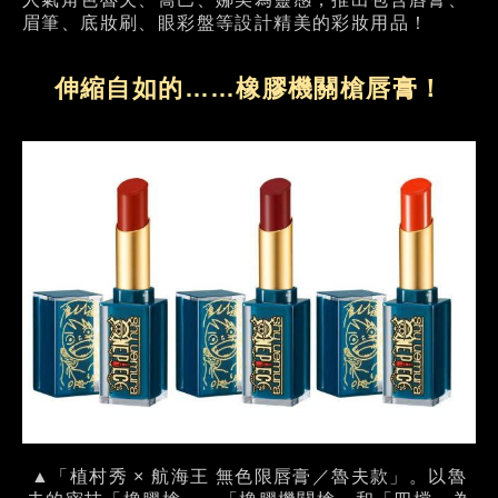
眉筆、底妝刷、眼彩盤等設計精美的彩妝用品！
伸縮自如的……橡膠機關槍唇膏！
▲「植村秀 × 航海王 無色限唇膏／魯夫款」。以魯