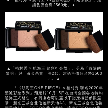
議售價台幣2560元。▲
▲「植村秀 × 航海王 頰彩打亮盤」。分為「冒險的
黎明」與「黃金果實」等2款。建議售價各台幣1500
元。▲
「《航海王ONE PIECE》× 植村秀 聯名2020年
聖誕彩妝系列」預定於10月15日在台灣全國各地特約
通路正式發售，有興趣者可以至以下指定櫃點參觀選
購：新光三越台北信義新天地A8、新光三越台北信義