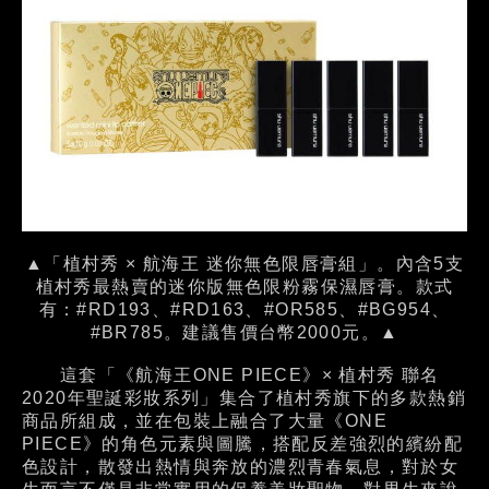
▲「植村秀 × 航海王 迷你無色限唇膏組」。內含5支
植村秀最熱賣的迷你版無色限粉霧保濕唇膏。款式
有：#RD193、#RD163、#OR585、#BG954、
#BR785。建議售價台幣2000元。▲
這套「《航海王ONE PIECE》× 植村秀 聯名
2020年聖誕彩妝系列」集合了植村秀旗下的多款熱銷
商品所組成，並在包裝上融合了大量《ONE
PIECE》的角色元素與圖騰，搭配反差強烈的繽紛配
色設計，散發出熱情與奔放的濃烈青春氣息，對於女