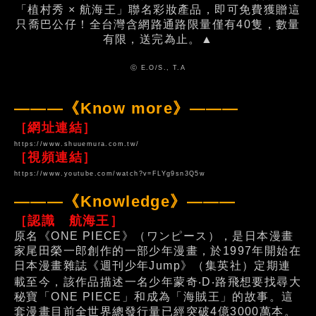
「植村秀 × 航海王」聯名彩妝產品，即可免費獲贈這
只喬巴公仔！全台灣含網路通路限量僅有40隻，數量
有限，送完為止。▲
ⓒ E.O/S., T.A
———《Know more》———
［網址連結］
https://www.shuuemura.com.tw/
［視頻連結］
https://www.youtube.com/watch?v=FLYg9sn3Q5w
———《Knowledge》———
［認識 航海王］
原名《ONE PIECE》（ワンピース），是日本漫畫
家尾田榮一郎創作的一部少年漫畫，於1997年開始在
日本漫畫雜誌《週刊少年Jump》（集英社）定期連
載至今，該作品描述一名少年蒙奇‧D‧路飛想要找尋大
秘寶「ONE PIECE」和成為「海賊王」的故事。這
套漫畫目前全世界總發行量已經突破4億3000萬本。