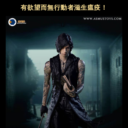
有欲望而無行動者滋生瘟疫！