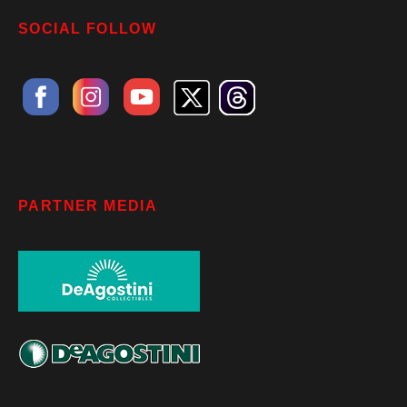
SOCIAL FOLLOW
PARTNER MEDIA