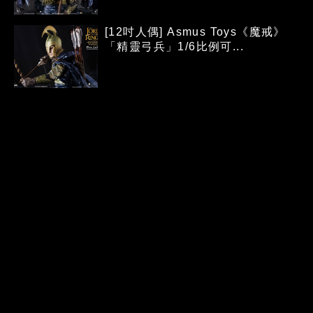
[12吋人偶] Asmus Toys《魔戒》
「精靈弓兵」1/6比例可...