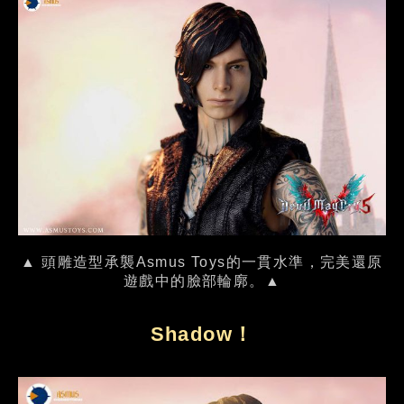
▲ 頭雕造型承襲Asmus Toys的一貫水準，完美還原
遊戲中的臉部輪廓。▲
Shadow！