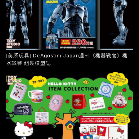
[美系玩具] DeAgostini Japan週刊《機器戰警》機
器戰警 組裝模型誌