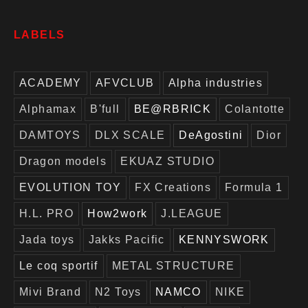
LABELS
ACADEMY
AFVCLUB
Alpha industries
Alphamax
B'full
BE@RBRICK
Colantotte
DAMTOYS
DLX SCALE
DeAgostini
Dior
Dragon models
EKUAZ STUDIO
EVOLUTION TOY
FX Creations
Formula 1
H.L. PRO
How2work
J.LEAGUE
Jada toys
Jakks Pacific
KENNYSWORK
Le coq sportif
METAL STRUCTURE
Mivi Brand
N2 Toys
NAMCO
NIKE