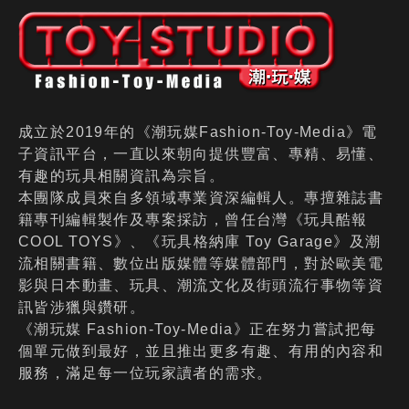
成立於2019年的《潮玩媒Fashion-Toy-Media》電
子資訊平台，一直以來朝向提供豐富、專精、易懂、
有趣的玩具相關資訊為宗旨。
本團隊成員來自多領域專業資深編輯人。專擅雜誌書
籍專刊編輯製作及專案採訪，曾任台灣《玩具酷報
COOL TOYS》、《玩具格納庫 Toy Garage》及潮
流相關書籍、數位出版媒體等媒體部門，對於歐美電
影與日本動畫、玩具、潮流文化及街頭流行事物等資
訊皆涉獵與鑽研。
《潮玩媒 Fashion-Toy-Media》正在努力嘗試把每
個單元做到最好，並且推出更多有趣、有用的內容和
服務，滿足每一位玩家讀者的需求。