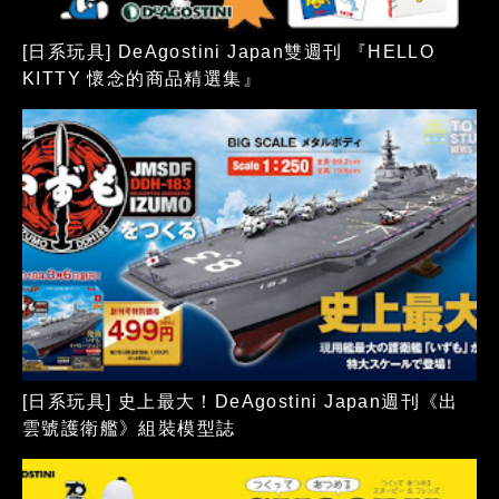
[日系玩具] DeAgostini Japan雙週刊 『HELLO
KITTY 懷念的商品精選集』
[日系玩具] 史上最大！DeAgostini Japan週刊《出
雲號護衛艦》組裝模型誌