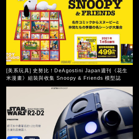
[美系玩具] 史努比！DeAgostini Japan週刊《花生
米漫畫》組裝與收集 Snoopy & Friends 模型誌