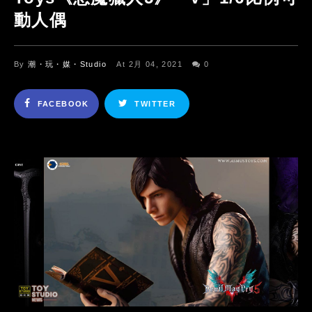
動人偶
By
潮・玩・媒・Studio
At 2月 04, 2021
0
FACEBOOK
TWITTER