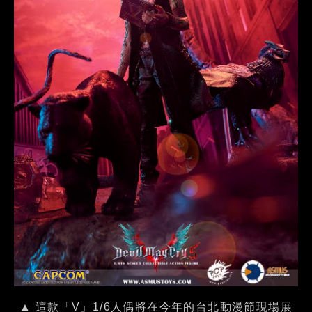
▲ 這款「V」1/6人偶將在今年的台北動漫節現場展