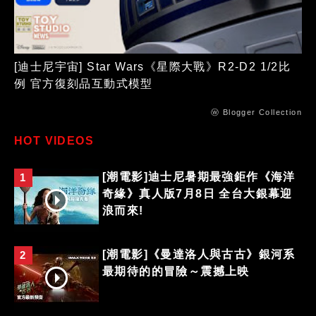
[迪士尼宇宙] Star Wars《星際大戰》R2-D2 1/2比
例 官方復刻品互動式模型
ⓦ Blogger Collection
HOT VIDEOS
[潮電影]迪士尼暑期最強鉅作《海洋
1
奇緣》真人版7月8日 全台大銀幕迎
浪而來!
[潮電影]《曼達洛人與古古》銀河系
2
最期待的的冒險～震撼上映