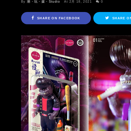
By
潮・玩・媒・Studio
At 2月 18, 2021
0
SHARE ON FACEBOOK
SHARE O