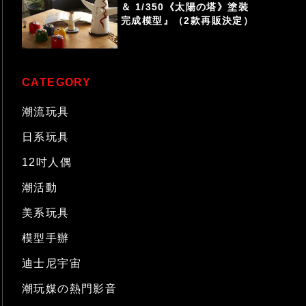
＆ 1/350《太陽の塔》塗裝
完成模型』（2款再販決定）
CATEGORY
潮流玩具
日系玩具
12吋人偶
潮活動
美系玩具
模型手辦
迪士尼宇宙
潮玩媒の熱門影音