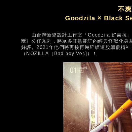
不爽
Goodzila × Blac
由台灣新銳設計工作室「Goodzila 好吉拉」與
獸》公仔系列，將眾多耳熟能詳的經典怪獸化身
好評。2021年他們將再接再厲延續這股顛覆精
（NOZILLA［Bad boy Ver.]）！