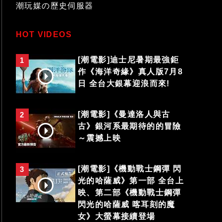
潮玩媒の歷史伺服器
HOT VIDEOS
[潮電影]迪士尼暑期最強鉅
1
作《海洋奇緣》真人版7月8
日 全台大銀幕迎浪而來!
[潮電影]《曼達洛人與古
2
古》銀河系最期待的的冒險
～震撼上映
[潮電影]《機動戰士鋼彈 閃
3
光的哈薩威》第一部 全台上
映、第二部《機動戰士鋼彈
閃光的哈薩威 喀耳刻的魔
女》大螢幕接續登場