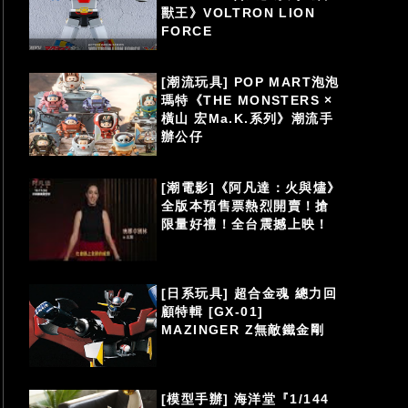
獸王》VOLTRON LION
FORCE
[潮流玩具] POP MART泡泡
瑪特《THE MONSTERS ×
橫山 宏Ma.K.系列》潮流手
辦公仔
[潮電影]《阿凡達：火與燼》
全版本預售票熱烈開賣！搶
限量好禮！全台震撼上映！
[日系玩具] 超合金魂 總力回
顧特輯 [GX-01]
MAZINGER Z無敵鐵金剛
[模型手辦] 海洋堂『1/144