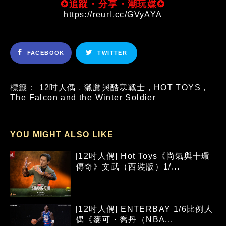
✪追蹤・分享・潮玩媒✪
https://reurl.cc/GVyAYA
FACEBOOK
TWITTER
標籤：
12吋人偶
,
獵鷹與酷寒戰士
,
HOT TOYS
,
The Falcon and the Winter Soldier
YOU MIGHT ALSO LIKE
[12吋人偶] Hot Toys《尚氣與十環
傳奇》文武（西裝版）1/...
[12吋人偶] ENTERBAY 1/6比例人
偶《麥可・喬丹（NBA...