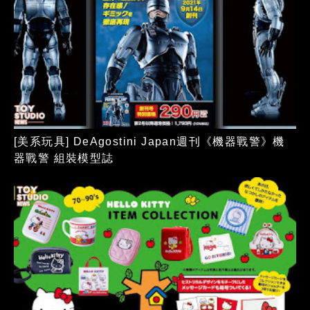
[美系玩具] DeAgostini Japan週刊《機器戰警》機
器戰警 組裝模型誌