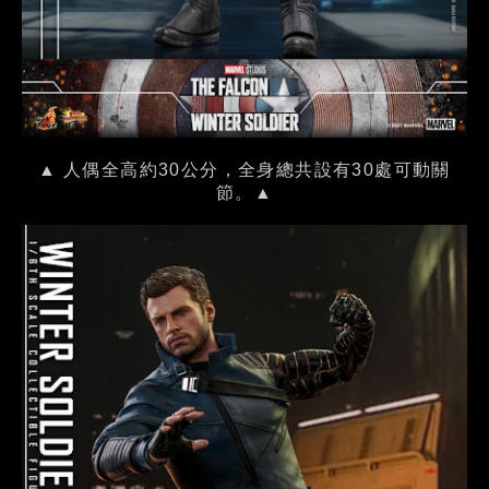
▲ 人偶全高約30公分，全身總共設有30處可動關
節。▲