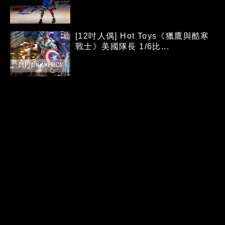
[12吋人偶] Hot Toys《獵鷹與酷寒
戰士》美國隊長 1/6比...