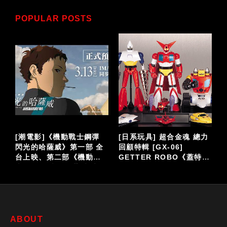
POPULAR POSTS
泡
[潮電影]《機動戰士鋼彈
[日系玩具] 超合金魂 總力
閃光的哈薩威》第一部 全
回顧特輯 [GX-06]
台上映、第二部《機動戰
GETTER ROBO《蓋特機
仔
士鋼彈 閃光的哈薩威 喀耳
器人》
刻的魔女》大螢幕接續登
場
ABOUT