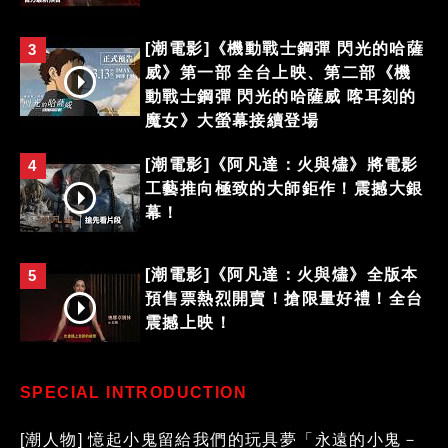
[潮電影]《機動戰士鋼彈 閃光的哈薩
3
威》第一部 全台上映、第二部《機
動戰士鋼彈 閃光的哈薩威 喀耳刻的
魔女》大螢幕接續登場
[潮電影]《阿凡達：火與燼》將電影
4
工藝推向極致的大師鉅作！震撼大銀
幕！
[潮電影]《阿凡達：火與燼》全版本
5
預售票熱烈開賣！搶限量好禮！全台
震撼上映！
SPECIAL INTRODUCTION
[潮人物] 憶起小鬼留給我們的玩具夢「永遠的小鬼－