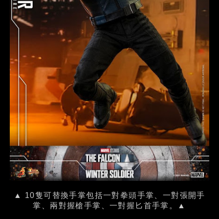
▲ 10隻可替換手掌包括一對拳頭手掌、一對張開手
掌、兩對握槍手掌、一對握匕首手掌。▲