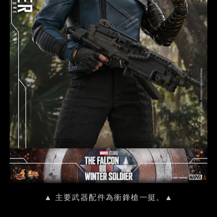
▲ 主要武器配件為衝鋒槍一挺。▲