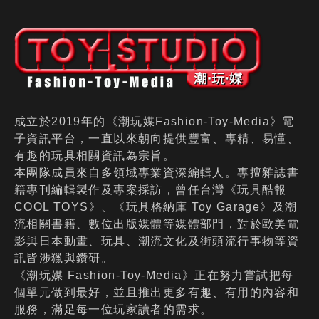
成立於2019年的《潮玩媒Fashion-Toy-Media》電
子資訊平台，一直以來朝向提供豐富、專精、易懂、
有趣的玩具相關資訊為宗旨。
本團隊成員來自多領域專業資深編輯人。專擅雜誌書
籍專刊編輯製作及專案採訪，曾任台灣《玩具酷報
COOL TOYS》、《玩具格納庫 Toy Garage》及潮
流相關書籍、數位出版媒體等媒體部門，對於歐美電
影與日本動畫、玩具、潮流文化及街頭流行事物等資
訊皆涉獵與鑽研。
《潮玩媒 Fashion-Toy-Media》正在努力嘗試把每
個單元做到最好，並且推出更多有趣、有用的內容和
服務，滿足每一位玩家讀者的需求。