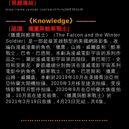
［視頻連結］
https://www.youtube.com/watch?v=ojGHE581lsM
———《Knowledge》———
［認識 獵鷹與酷寒戰士］
《獵鷹與酷寒戰士》（The Falcon and the Winter
Soldier）是一部超級英雄類型的美國網路影集，改
編自漫威漫畫的角色「獵鷹」山姆・威爾森和「酷寒
戰士」巴奇・巴恩斯。本劇為漫威電影宇宙的系列作
品之一，屬於漫威電影宇宙第四階段。賽巴斯汀・史
坦和安東尼・麥凱繼續分別飾演在漫威電影宇宙系列
電影中的角色「酷寒戰士」巴奇・巴恩斯和「獵鷹」
山姆・威爾森。本劇於2019年10月在美國喬治亞州
亞特蘭大開機拍攝。2020年3月移至捷克拍攝。受疫
情影響同月暫停拍攝。2020年9月在亞特蘭大恢復拍
攝，10月底在捷克殺青。《獵鷹與酷寒戰士》於
2021年3月19日首播，4月23日完結，共6集。
…………………………………