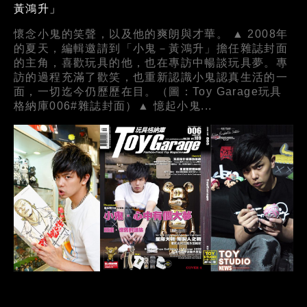
黃鴻升」
懷念小鬼的笑聲，以及他的爽朗與才華。 ▲ 2008年
的夏天，編輯邀請到「小鬼－黃鴻升」擔任雜誌封面
的主角，喜歡玩具的他，也在專訪中暢談玩具夢。專
訪的過程充滿了歡笑，也重新認識小鬼認真生活的一
面，一切迄今仍歷歷在目。（圖：Toy Garage玩具
格納庫006#雜誌封面）▲ 憶起小鬼...