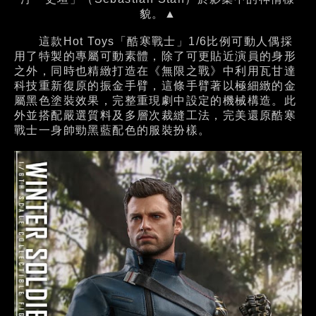
貌。▲
這款Hot Toys「酷寒戰士」1/6比例可動人偶採
用了特製的專屬可動素體，除了可更貼近演員的身形
之外，同時也精緻打造在《無限之戰》中利用瓦甘達
科技重新復原的振金手臂，這條手臂著以極細緻的金
屬黑色塗裝效果，完整重現劇中設定的機械構造。此
外並搭配嚴選質料及多層次裁縫工法，完美還原酷寒
戰士一身帥勁黑藍配色的服裝扮樣。