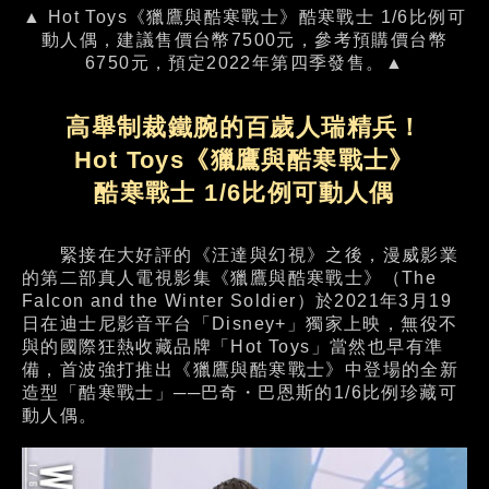
▲ Hot Toys《獵鷹與酷寒戰士》酷寒戰士 1/6比例可
動人偶，建議售價台幣7500元，參考預購價台幣
6750元，預定2022年第四季發售。▲
高舉制裁鐵腕的百歲人瑞精兵！
Hot Toys《獵鷹與酷寒戰士》
酷寒戰士 1/6比例可動人偶
緊接在大好評的《汪達與幻視》之後，漫威影業
的第二部真人電視影集《獵鷹與酷寒戰士》（The
Falcon and the Winter Soldier）於2021年3月19
日在迪士尼影音平台「Disney+」獨家上映，無役不
與的國際狂熱收藏品牌「Hot Toys」當然也早有準
備，首波強打推出《獵鷹與酷寒戰士》中登場的全新
造型「酷寒戰士」──巴奇・巴恩斯的1/6比例珍藏可
動人偶。