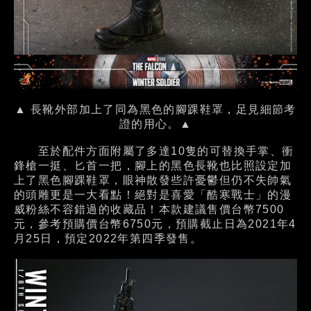
▲ 長靴外部加上了同為黑色的腳踝鞋罩，足見細節考
證的用心。▲
至於配件方面附屬了多達10隻的可替換手掌、衝
鋒槍一挺、匕首一把，腳上的黑色長靴也比照設定加
上了黑色腳踝鞋罩，眼神散發些許憂鬱但仍不失帥氣
的頭雕更是一大看點！絕對是喜愛「酷寒戰士」的漫
威粉絲不容錯過的收藏品！本款建議售價台幣7500
元，參考預購價台幣6750元，預購截止日為2021年4
月25日，預定2022年第四季發售。