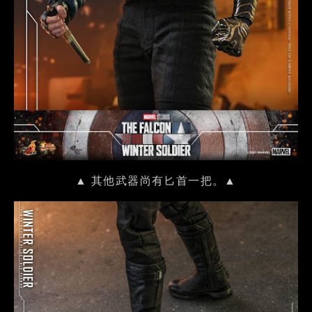
▲ 其他武器尚有匕首一把。▲