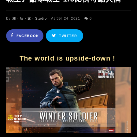
By
潮・玩・媒・Studio
At 3月 24, 2021
0
FACEBOOK
TWITTER
The world is upside-down！