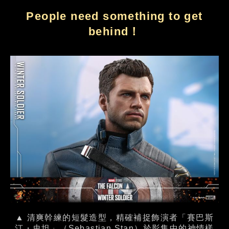
People need something to get
behind！
▲ 清爽幹練的短髮造型，精確補捉飾演者「賽巴斯
汀・史坦」（Sebastian Stan）於影集中的神情樣