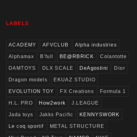
LABELS
ACADEMY
AFVCLUB
Alpha industries
Alphamax
B'full
BE@RBRICK
Colantotte
DAMTOYS
DLX SCALE
DeAgostini
Dior
Dragon models
EKUAZ STUDIO
EVOLUTION TOY
FX Creations
Formula 1
H.L. PRO
How2work
J.LEAGUE
Jada toys
Jakks Pacific
KENNYSWORK
Le coq sportif
METAL STRUCTURE