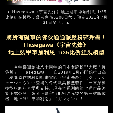
▲ Hasegawa《宇宙先鋒》地上裝甲車加利恩 1/35
比例組裝模型，參考售價5280日幣，預定2021年7月
31日發售。▲
將所有礙事的傢伙通通碾壓粉碎殆盡！
Hasegawa《宇宙先鋒》
地上裝甲車加利恩 1/35比例組裝模型
今年喜迎創社八十周年的日本老牌模型大廠「長
谷川」（Hasegawa），自2019年1月起開始推出高
千穗遙原作的科幻動畫電影《宇宙先鋒》（クラッシ
ャージョウ）中登場的各式載具模型套件，一直深獲
模型粉絲的喜愛與支持。現在本系列的第七彈作品終
於正式公開，來者正是宇宙船密涅瓦號的第三號艦載
機「地上裝甲車加利恩」（ガレオン）！