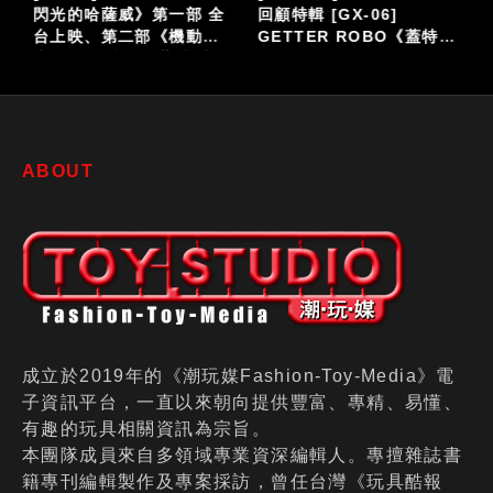
閃光的哈薩威》第一部 全
回顧特輯 [GX-06]
台上映、第二部《機動戰
GETTER ROBO《蓋特機
仔
士鋼彈 閃光的哈薩威 喀耳
器人》
刻的魔女》大螢幕接續登
場
ABOUT
成立於2019年的《潮玩媒Fashion-Toy-Media》電
子資訊平台，一直以來朝向提供豐富、專精、易懂、
有趣的玩具相關資訊為宗旨。
本團隊成員來自多領域專業資深編輯人。專擅雜誌書
籍專刊編輯製作及專案採訪，曾任台灣《玩具酷報