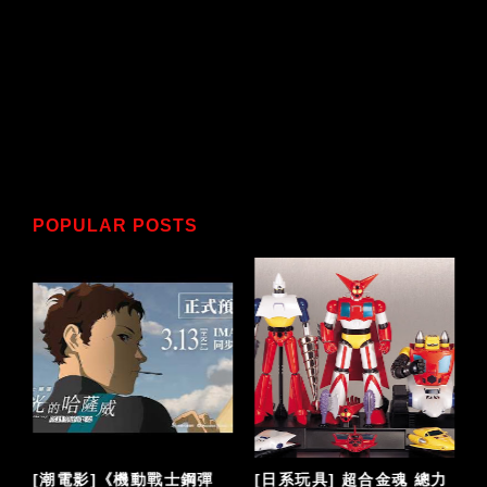
POPULAR POSTS
泡
[潮電影]《機動戰士鋼彈
[日系玩具] 超合金魂 總力