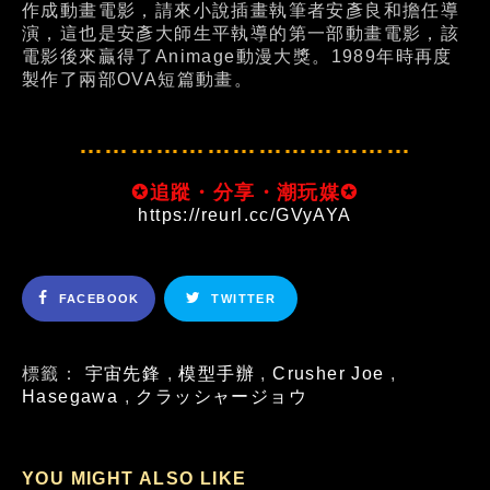
作成動畫電影，請來小說插畫執筆者安彥良和擔任導
演，這也是安彥大師生平執導的第一部動畫電影，該
電影後來贏得了Animage動漫大獎。1989年時再度
製作了兩部OVA短篇動畫。
…………………………………
✪追蹤・分享・潮玩媒✪
https://reurl.cc/GVyAYA
FACEBOOK
TWITTER
標籤：
宇宙先鋒
,
模型手辦
,
Crusher Joe
,
Hasegawa
,
クラッシャージョウ
YOU MIGHT ALSO LIKE