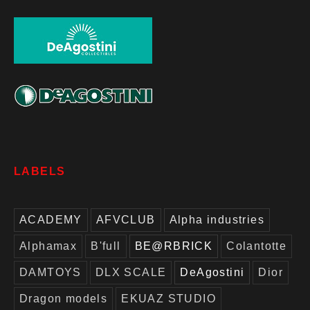
LABELS
ACADEMY
AFVCLUB
Alpha industries
Alphamax
B'full
BE@RBRICK
Colantotte
DAMTOYS
DLX SCALE
DeAgostini
Dior
Dragon models
EKUAZ STUDIO