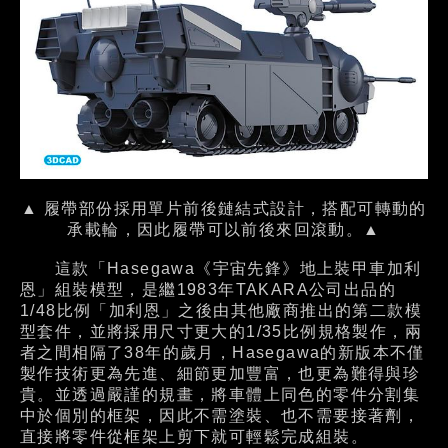
▲ 履帶部份採用單片前後鏈結式設計，搭配可轉動的
承載輪，因此履帶可以前後來回滾動。▲
這款「Hasegawa《宇宙先鋒》地上裝甲車加利
恩」組裝模型，是繼1983年TAKARA公司出品的
1/48比例「加利恩」之後由其他廠商推出的第二款模
型套件，並將採用尺寸更大的1/35比例規格製作，兩
者之間相隔了38年的歲月，Hasegawa的新版本不僅
製作技術更為先進、細節更加豐富，也更為難得與珍
貴。並透過嚴謹的規畫，將車體上同色的零件分割集
中於個別的框架，因此不需塗裝、也不需要接著劑，
直接將零件從框架上剪下就可輕鬆完成組裝。