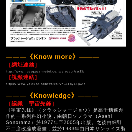
———《Know more》———
［網址連結］
http://www.hasegawa-model.co.jp/product/cw23/
［視頻連結］
https://www.youtube.com/watch?v=G1F8y4ZjGAc
———《Knowledge》———
［認識 宇宙先鋒］
《宇宙先鋒》（クラッシャージョウ）是高千穗遙創
作的一系列科幻小說，由朝日ソノラマ（Asahi
Sonorama）於1977年至2005年出版。之後由細野
不二彦改編成漫畫，並於1983年由日本サンライズ製