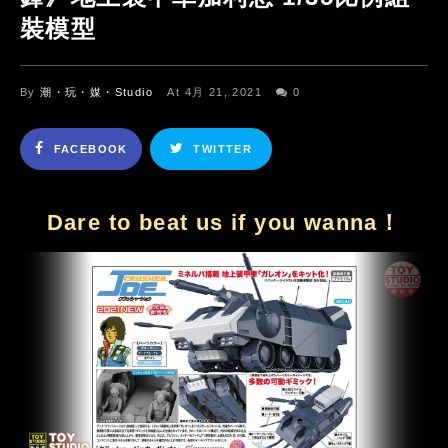
裝模型
By
潮・玩・媒・Studio
At 4月 21, 2021
0
FACEBOOK
TWITTER
Dare to beat us if you wanna！