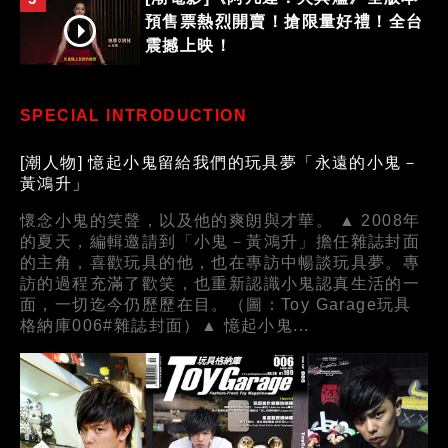
預售票熱烈開賣！搶限量好禮！全台
震撼上映！
SPECIAL INTRODUCTION
[潮人物] 憶起小鬼留給我們的玩具夢「永遠的小鬼－
黃鴻升」
懷念小鬼的笑聲，以及他的爽朗與才華。 ▲ 2008年
的夏天，編輯邀請到「小鬼－黃鴻升」擔任雜誌封面
的主角，喜歡玩具的他，也在專訪中暢談玩具夢。專
訪的過程充滿了歡笑，也重新認識小鬼認真生活的一
面，一切迄今仍歷歷在目。（圖：Toy Garage玩具
格納庫006#雜誌封面）▲ 憶起小鬼...