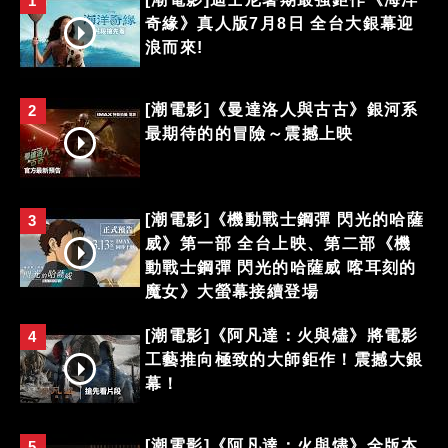
1
奇緣》真人版7月8日 全台大銀幕迎
浪而來!
[潮電影]《曼達洛人與古古》銀河系
2
最期待的的冒險～震撼上映
[潮電影]《機動戰士鋼彈 閃光的哈薩
3
威》第一部 全台上映、第二部《機
動戰士鋼彈 閃光的哈薩威 喀耳刻的
魔女》大螢幕接續登場
[潮電影]《阿凡達：火與燼》將電影
4
工藝推向極致的大師鉅作！震撼大銀
幕！
[潮電影]《阿凡達：火與燼》全版本
5