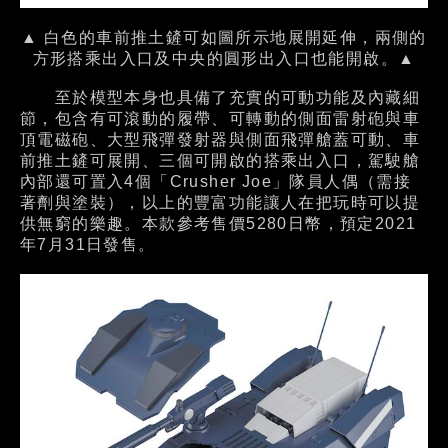
▲ 白色的車前推土鏟可如圖所示地展開延伸，兩側的
方形搭乘出入口及中央的圓形出入口也能開啟。▲
至於模型本身也具備了充實的可動功能及內藏細
節，包含有可滾動的履帶、可轉動的側面雷射砲與車
頂電磁砲、大型飛彈發射器與側面飛彈艙蓋可動、車
前推土鏟可展開、三個可開啟的搭乘出入口，駕駛艙
內部還可置入4個「Crusher Joe」隊員人偶（需接
著劑與塗裝），以上的豐富功能讓人在把玩時可以提
供無窮的樂趣。本款參考售價5280日幣，預定2021
年7月31日發售。