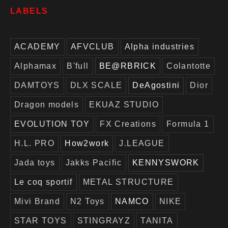
LABELS
ACADEMY
AFVCLUB
Alpha industries
Alphamax
B'full
BE@RBRICK
Colantotte
DAMTOYS
DLX SCALE
DeAgostini
Dior
Dragon models
EKUAZ STUDIO
EVOLUTION TOY
FX Creations
Formula 1
H.L. PRO
How2work
J.LEAGUE
Jada toys
Jakks Pacific
KENNYSWORK
Le coq sportif
METAL STRUCTURE
Mivi Brand
N2 Toys
NAMCO
NIKE
STAR TOYS
STINGRAYZ
TANITA