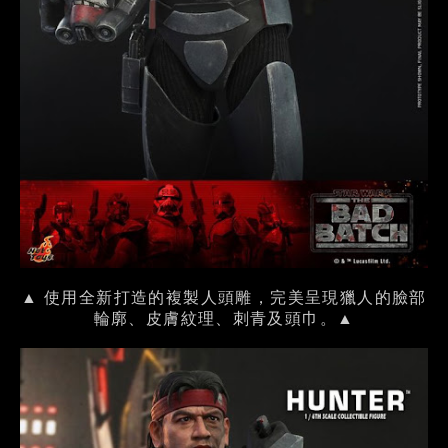
▲ 使用全新打造的複製人頭雕，完美呈現獵人的臉部
輪廓、皮膚紋理、刺青及頭巾。▲