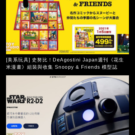
[美系玩具] 史努比！DeAgostini Japan週刊《花生
米漫畫》組裝與收集 Snoopy & Friends 模型誌