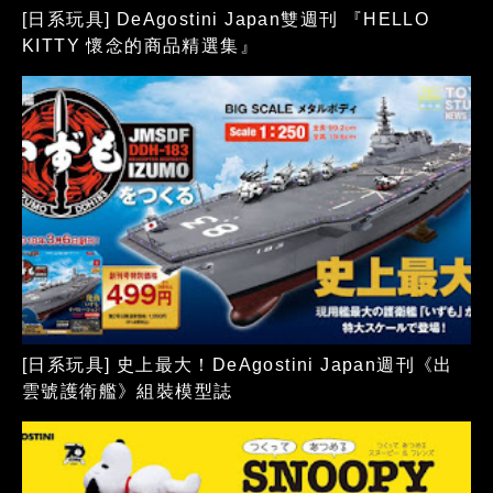
[日系玩具] DeAgostini Japan雙週刊 『HELLO
KITTY 懷念的商品精選集』
[日系玩具] 史上最大！DeAgostini Japan週刊《出
雲號護衛艦》組裝模型誌