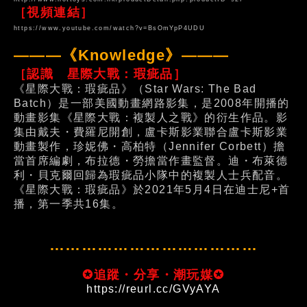
［視頻連結］
https://www.youtube.com/watch?v=BsOmYpP4UDU
———《Knowledge》———
［認識 星際大戰：瑕疵品］
《星際大戰：瑕疵品》（Star Wars: The Bad
Batch）是一部美國動畫網路影集，是2008年開播的
動畫影集《星際大戰：複製人之戰》的衍生作品。影
集由戴夫・費羅尼開創，盧卡斯影業聯合盧卡斯影業
動畫製作，珍妮佛・高柏特（Jennifer Corbett）擔
當首席編劇，布拉德・勞擔當作畫監督。迪・布萊德
利・貝克爾回歸為瑕疵品小隊中的複製人士兵配音。
《星際大戰：瑕疵品》於2021年5月4日在迪士尼+首
播，第一季共16集。
…………………………………
✪追蹤・分享・潮玩媒✪
https://reurl.cc/GVyAYA