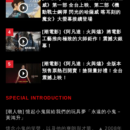
威》第一部 全台上映、第二部《機
動戰士鋼彈 閃光的哈薩威 喀耳刻的
魔女》大螢幕接續登場
[潮電影]《阿凡達：火與燼》將電影
4
工藝推向極致的大師鉅作！震撼大銀
幕！
[潮電影]《阿凡達：火與燼》全版本
5
預售票熱烈開賣！搶限量好禮！全台
震撼上映！
SPECIAL INTRODUCTION
[潮人物] 憶起小鬼留給我們的玩具夢「永遠的小鬼－
黃鴻升」
懷念小鬼的笑聲，以及他的爽朗與才華。 ▲ 2008年