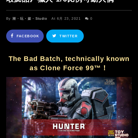
By
潮・玩・媒・Studio
At 6月 23, 2021
0
FACEBOOK
TWITTER
The Bad Batch, technically known
as Clone Force 99™！