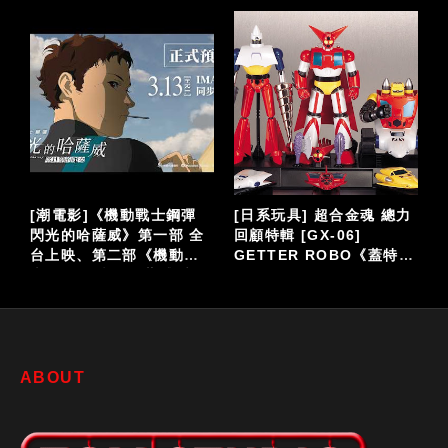
泡
[潮電影]《機動戰士鋼彈
[日系玩具] 超合金魂 總力
閃光的哈薩威》第一部 全
回顧特輯 [GX-06]
台上映、第二部《機動戰
GETTER ROBO《蓋特機
仔
士鋼彈 閃光的哈薩威 喀耳
器人》
刻的魔女》大螢幕接續登
場
ABOUT