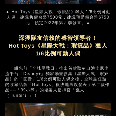
▲ Hot Toys《星際大戰：瑕疵品》獵人 1/6比例可動
人偶，建議售價台幣7500元，建議預購價台幣6750
元，預定2022年第四季發售。▲
深獲隊友信賴的睿智領導者！
Hot Toys《星際大戰：瑕疵品》獵人
1/6比例可動人偶
繼先前「全球星戰日」推出首款取材自迪士尼串
流平台「Disney+」獨家動畫影集《星際大戰：瑕疵
品》的「回音」1/6比例可動人偶之後，全球最狂熱
的收藏品牌「Hot Toys」很快地再度發表了第二款作
品──「99小隊」的複製人指揮官「獵人
（Hunter）」！