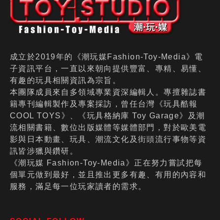
成立於2019年的《潮玩媒Fashion-Toy-Media》電
子資訊平台，一直以來朝向提供豐富、專精、易懂、
有趣的玩具相關資訊為宗旨。
本團隊成員來自多領域專業資深編輯人。專擅雜誌書
籍專刊編輯製作及專案採訪，曾任台灣《玩具酷報
COOL TOYS》、《玩具格納庫 Toy Garage》及潮
流相關書籍、數位出版媒體等媒體部門，對於歐美電
影與日本動畫、玩具、潮流文化及街頭流行事物等資
訊皆涉獵與鑽研。
《潮玩媒 Fashion-Toy-Media》正在努力嘗試把每
個單元做到最好，並且推出更多有趣、有用的內容和
服務，滿足每一位玩家讀者的需求。