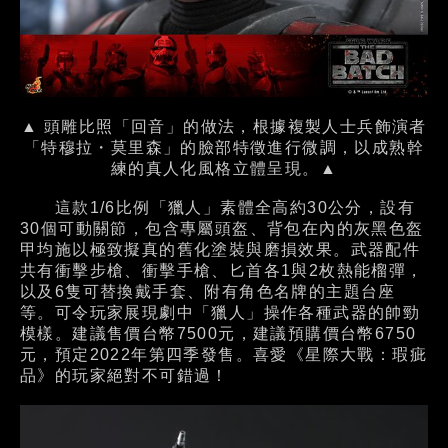
▲ 頭雕比照「回音」的做法，根據複製人士兵飾演者
「特穆拉・莫里森」的臉部特徵進行微調，以成熟幹
練的真人化風格立體呈現。▲
這款1/6比例「獵人」素體全高約30公分，設有
30個可動關節，包含專屬頭盔、背包在內的灰黑色盔
甲均施以極致擬真的舊化塗裝與磨損效果。武器配件
共有衝擊步槍、衝擊手槍、匕首各1與2枚熱能榴彈，
以及6隻可替換戴手套、附有角色名牌的主題台座
等。可令玩家展現劇中「獵人」操作各種武器的帥勁
模樣。建議售價台幣7500元，建議預購價台幣6750
元，預定2022年第四季發售。喜愛《星際大戰：瑕疵
品》的玩家絕對不可錯過！