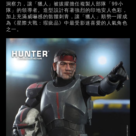
洞察力，讓「獵人」被拔擢擔任複製人部隊「99小
隊」的領導者。造型設計有著強烈的印地安人色彩，
加上充滿威嚇感的骷髏刺青，讓「獵人」順勢一躍成
為《星際大戰：瑕疵品》中最受影迷喜愛的人氣角色
之一。