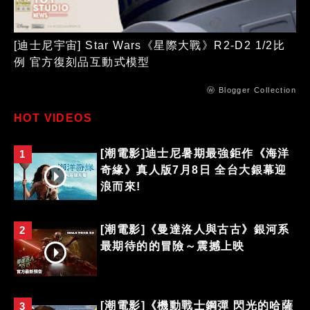
[迪士尼宇宙] Star Wars《星際大戰》R2-D2 1/2比
例 官方復刻品互動式模型
ⓦ Blogger Collection
HOT VIDEOS
[潮電影]迪士尼暑期最強鉅作《海洋
1
奇緣》真人版7月8日 全台大銀幕迎
浪而來!
[潮電影]《曼達洛人與古古》銀河系
2
最期待的的冒險～震撼上映
[潮電影]《機動戰士鋼彈 閃光的哈薩
3