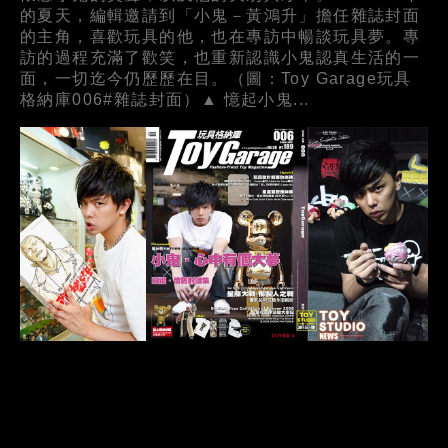
的夏天，編輯邀請到「小鬼－黃鴻升」擔任雜誌封面
的主角，喜歡玩具的他，也在專訪中暢談玩具夢。專
訪的過程充滿了歡笑，也重新認識小鬼認真生活的一
面，一切迄今仍歷歷在目。（圖：Toy Garage玩具
格納庫006#雜誌封面）▲ 憶起小鬼...