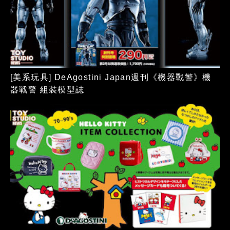
[美系玩具] DeAgostini Japan週刊《機器戰警》機
器戰警 組裝模型誌