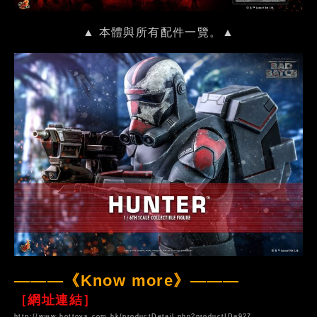
▲ 本體與所有配件一覽。▲
———《Know more》———
［網址連結］
http://www.hottoys.com.hk/productDetail.php?productID=927