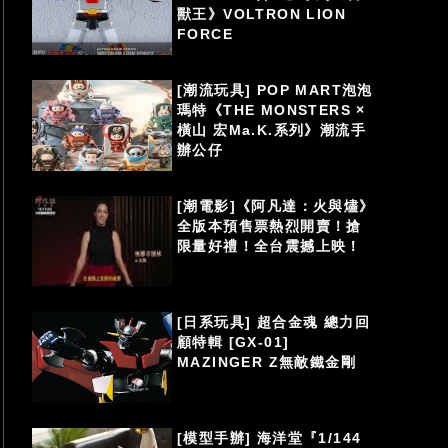
獸王》VOLTRON LION
FORCE
[潮流玩具] POP MART泡泡
瑪特《THE MONSTERS ×
橫山 宏Ma.K.系列》潮流手
辦公仔
[潮電影]《阿凡達：火與燼》
全版本預售票熱烈開賣！搶
限量好禮！全台震撼上映！
[日系玩具] 超合金魂 總力回
顧特輯 [GX-01]
MAZINGER Z無敵鐵金剛
[模型手辦] 海洋堂『1/144