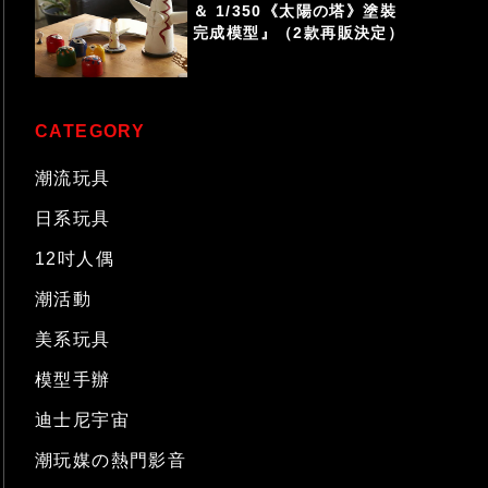
＆ 1/350《太陽の塔》塗裝
完成模型』（2款再販決定）
CATEGORY
潮流玩具
日系玩具
12吋人偶
潮活動
美系玩具
模型手辦
迪士尼宇宙
潮玩媒の熱門影音