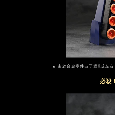
▲ 由於合金零件占了近6成左
必殺