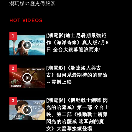
潮玩媒の歷史伺服器
HOT VIDEOS
[潮電影]迪士尼暑期最強鉅
1
作《海洋奇緣》真人版7月8
日 全台大銀幕迎浪而來!
[潮電影]《曼達洛人與古
2
古》銀河系最期待的的冒險
～震撼上映
[潮電影]《機動戰士鋼彈 閃
3
光的哈薩威》第一部 全台上
映、第二部《機動戰士鋼彈
閃光的哈薩威 喀耳刻的魔
女》大螢幕接續登場