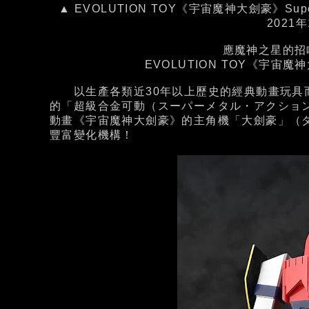
▲ EVOLUTION TOY《宇宙魔神大劍豪》Supe
2021
應魔神之星的招
EVOLUTION TOY《宇宙魔神大劍
以生產各類近30年以上歷史的經典動畫玩具而頗受玩
的「超級合金可動（スーパーメタル・アクション／Su
動畫《宇宙魔神大劍豪》的主角機「大劍豪」（
豐富變化機構！