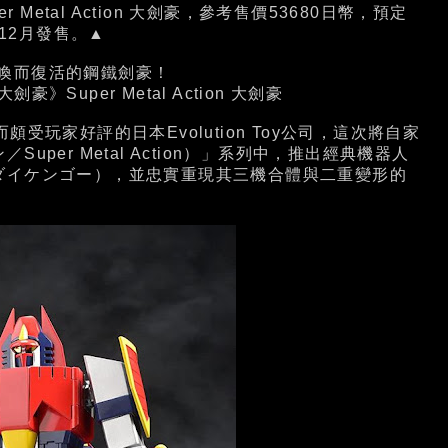
r Metal Action 大劍豪，參考售價53680日幣，預定
年12月發售。▲
喚而復活的鋼鐵劍豪！
豪》Super Metal Action 大劍豪
家好評的日本Evolution Toy公司，這次將自家
per Metal Action）」系列中，推出經典機器人
ダイケンゴー），並忠實重現其三機合體與二重變形的