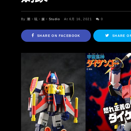
By
潮・玩・媒・Studio
At 6月 16, 2021
0
SHARE ON FACEBOOK
SHARE O