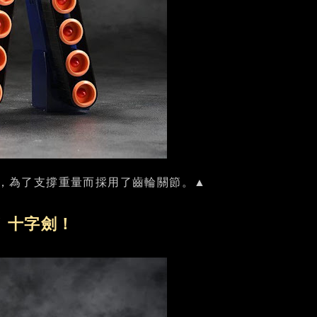
右，為了支撐重量而採用了齒輪關節。▲
！十字劍！