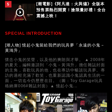
[潮電影]《阿凡達：火與燼》全版本
5
預售票熱烈開賣！搶限量好禮！全台
震撼上映！
SPECIAL INTRODUCTION
[潮人物] 憶起小鬼留給我們的玩具夢「永遠的小鬼－
黃鴻升」
懷念小鬼的笑聲，以及他的爽朗與才華。 ▲ 2008年
的夏天，編輯邀請到「小鬼－黃鴻升」擔任雜誌封面
的主角，喜歡玩具的他，也在專訪中暢談玩具夢。專
訪的過程充滿了歡笑，也重新認識小鬼認真生活的一
面，一切迄今仍歷歷在目。（圖：Toy Garage玩具
格納庫006#雜誌封面）▲ 憶起小鬼...