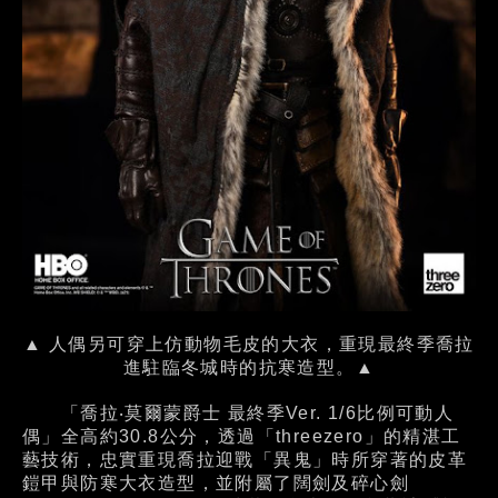
▲ 人偶另可穿上仿動物毛皮的大衣，重現最終季喬拉
進駐臨冬城時的抗寒造型。▲
「喬拉‧莫爾蒙爵士 最終季Ver. 1/6比例可動人
偶」全高約30.8公分，透過「threezero」的精湛工
藝技術，忠實重現喬拉迎戰「異鬼」時所穿著的皮革
鎧甲與防寒大衣造型，並附屬了闊劍及碎心劍