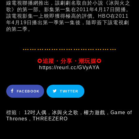
線電視聯播網推出，該劇劇名取自於小說《冰與火之
歌》的第一部。影集第一集在2011年4月17日開播。
該電視影集一上映即獲得極高的評價。HBO在2011
年4月19日播出第一季第一集後，隨即簽下該電視劇
的第二季。
…………………………………
✪追蹤・分享・潮玩媒✪
https://reurl.cc/GVyAYA
FACEBOOK
TWITTER
標籤：
12吋人偶
,
冰與火之歌
,
權力遊戲
,
Game of
Thrones
,
THREEZERO