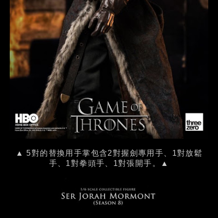
▲ 5對的替換用手掌包含2對握劍專用手、1對放鬆
手、1對拳頭手、1對張開手。▲