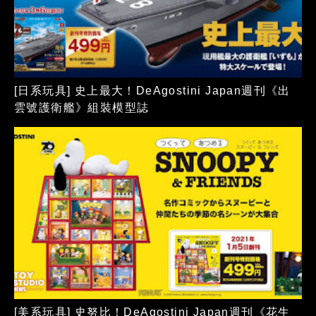
[日系玩具] 史上最大！DeAgostini Japan週刊《出
雲號護衛艦》組裝模型誌
[美系玩具] 史努比！DeAgostini Japan週刊《花生