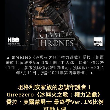
▲ threezero《冰與火之歌：權力遊戲》喬拉・莫爾
蒙爵士 最終季Ver. 1/6比例可動人偶，建議售價台幣
6125元，參考預購價台幣5258元，預購截止日2021
年8月11日，預計2021年第四季發售。▲
坦格利安家族的忠誠守護者！
threezero《冰與火之歌：權力遊戲》
喬拉・莫爾蒙爵士 最終季Ver. 1/6比例
可動人偶