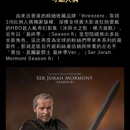
由來自香港的精緻收藏品牌「threezero」取得
1/6比例人偶獨家版權、深獲全球廣大影迷狂熱愛戴
的HBO超人氣奇幻影集《冰與火之歌：權力遊戲》，
近年以「最終季」（Season 8）造型陸續推出多款
全新角色。這次再度為全球的粉絲們帶來本系列的最
新作，那就是龍后丹妮莉絲最信賴與倚重的左右手
「喬拉・莫爾蒙爵士 最終季Ver.」（Ser Jorah
Mormont Season 8）！