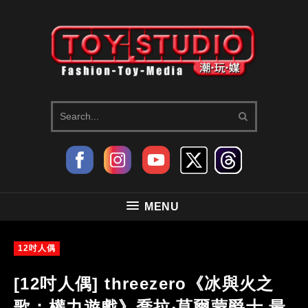
MENU
12吋人偶
[12吋人偶] threezero《冰與火之
歌：權力遊戲》喬拉‧莫爾蒙爵士 最