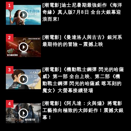
[潮電影]迪士尼暑期最強鉅作《海洋
1
奇緣》真人版7月8日 全台大銀幕迎
浪而來!
[潮電影]《曼達洛人與古古》銀河系
2
最期待的的冒險～震撼上映
[潮電影]《機動戰士鋼彈 閃光的哈薩
3
威》第一部 全台上映、第二部《機
動戰士鋼彈 閃光的哈薩威 喀耳刻的
魔女》大螢幕接續登場
[潮電影]《阿凡達：火與燼》將電影
4
工藝推向極致的大師鉅作！震撼大銀
幕！