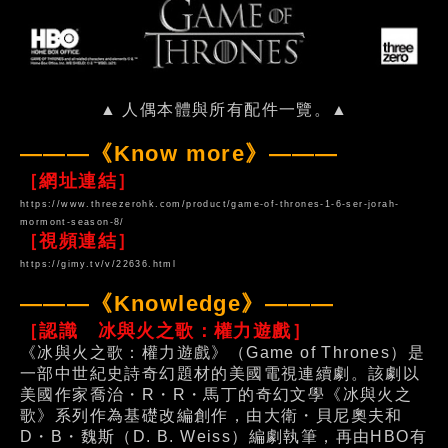
▲ 人偶本體與所有配件一覽。▲
———《Know more》———
［網址連結］
https://www.threezerohk.com/product/game-of-thrones-1-6-ser-jorah-
mormont-season-8/
［視頻連結］
https://gimy.tv/v/22636.html
———《Knowledge》———
［認識 冰與火之歌：權力遊戲］
《冰與火之歌：權力遊戲》（Game of Thrones）是
一部中世紀史詩奇幻題材的美國電視連續劇。該劇以
美國作家喬治・R・R・馬丁的奇幻文學《冰與火之
歌》系列作為基礎改編創作，由大衛・貝尼奧夫和
D・B・魏斯（D. B. Weiss）編劇執筆，再由HBO有