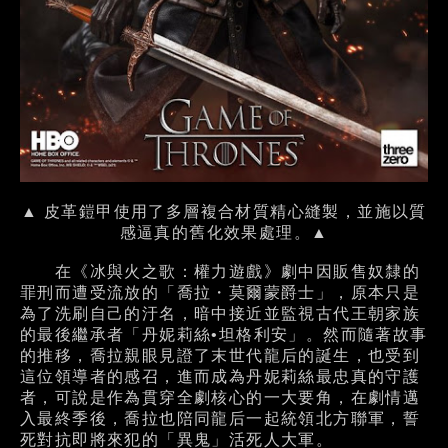
▲ 皮革鎧甲使用了多層複合材質精心縫製，並施以質
感逼真的舊化效果處理。▲
在《冰與火之歌：權力遊戲》劇中因販售奴隸的
罪刑而遭受流放的「喬拉・莫爾蒙爵士」，原本只是
為了洗刷自己的汙名，暗中接近並監視古代王朝家族
的最後繼承者「丹妮莉絲•坦格利安」。然而隨著故事
的推移，喬拉親眼見證了末世代龍后的誕生，也受到
這位領導者的感召，進而成為丹妮莉絲最忠真的守護
者，可說是作為貫穿全劇核心的一大要角，在劇情邁
入最終季後，喬拉也陪同龍后一起統領北方聯軍，誓
死對抗即將來犯的「異鬼」活死人大軍。