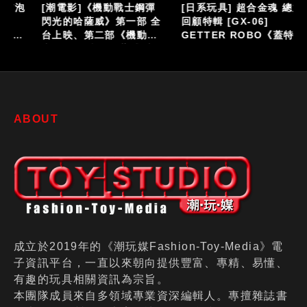
泡
[潮電影]《機動戰士鋼彈
[日系玩具] 超合金魂 總力
閃光的哈薩威》第一部 全
回顧特輯 [GX-06]
台上映、第二部《機動戰
GETTER ROBO《蓋特機
仔
士鋼彈 閃光的哈薩威 喀耳
器人》
刻的魔女》大螢幕接續登
場
ABOUT
成立於2019年的《潮玩媒Fashion-Toy-Media》電
子資訊平台，一直以來朝向提供豐富、專精、易懂、
有趣的玩具相關資訊為宗旨。
本團隊成員來自多領域專業資深編輯人。專擅雜誌書