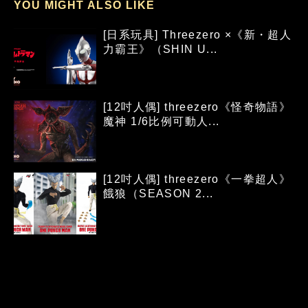
YOU MIGHT ALSO LIKE
[日系玩具] Threezero ×《新・超人
力霸王》（SHIN U...
[12吋人偶] threezero《怪奇物語》
魔神 1/6比例可動人...
[12吋人偶] threezero《一拳超人》
餓狼（SEASON 2...