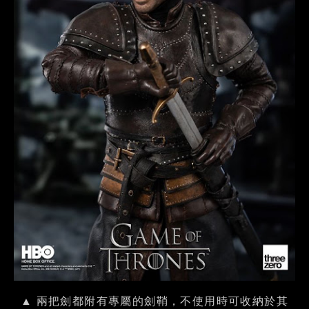
▲ 兩把劍都附有專屬的劍鞘，不使用時可收納於其