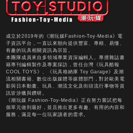
成立於2019年的《潮玩媒Fashion-Toy-Media》電
子資訊平台，一直以來朝向提供豐富、專精、易懂、
有趣的玩具相關資訊為宗旨。
本團隊成員來自多領域專業資深編輯人。專擅雜誌書
籍專刊編輯製作及專案採訪，曾任台灣《玩具酷報
COOL TOYS》、《玩具格納庫 Toy Garage》及潮
流相關書籍、數位出版媒體等媒體部門，對於歐美電
影與日本動畫、玩具、潮流文化及街頭流行事物等資
訊皆涉獵與鑽研。
《潮玩媒 Fashion-Toy-Media》正在努力嘗試把每
個單元做到最好，並且推出更多有趣、有用的內容和
服務，滿足每一位玩家讀者的需求。