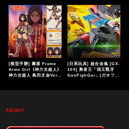
-
[日系玩具] Action Toys
[日系玩具] 史上最傑出合
「ACTION合金」系列
金玩具VOLTES V波羅五
ァ
《百獸王》VOLTRON
號 改編真人版影集
LION FORCE
ABOUT