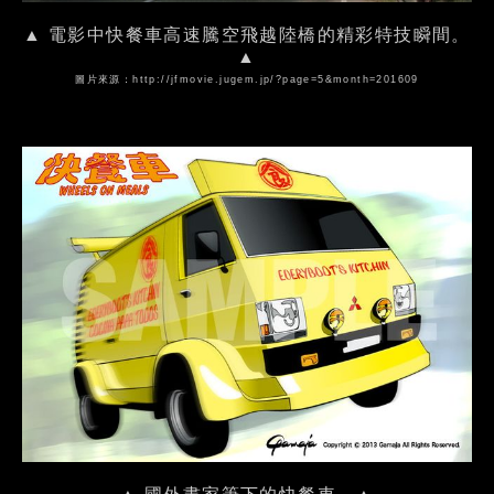
▲ 電影中快餐車高速騰空飛越陸橋的精彩特技瞬間。
▲
圖片來源：
http://jfmovie.jugem.jp/?page=5&month=201609