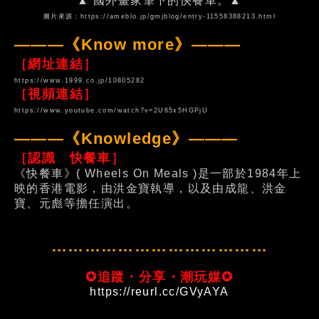
▲ 國外畫家筆下的快餐車。▲
圖片來源：
https://ameblo.jp/gmjblog/entry-11558388213.html
———《Know more》———
［網址連結］
https://www.1999.co.jp/10805282
［視頻連結］
https://www.youtube.com/watch?v=2U65x5HGPjU
———《Knowledge》———
［認識 快餐車］
《快餐車》( Wheels On Meals )是一部於1984年上
映的香港電影，由洪金寶執導，以及由成龍、洪金
寶、元彪等擔任演出。
…………………………………
✪追蹤・分享・潮玩媒✪
https://reurl.cc/GVyAYA