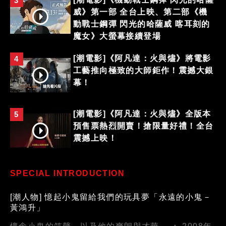
3
威》第一部 全台上映、第二部《機
動戰士鋼彈 閃光的哈薩威 喀耳刻的
魔女》大螢幕接續登場
[潮電影]《阿凡達：火與燼》將電影
4
工藝推向極致的大師鉅作！震撼大銀
幕！
[潮電影]《阿凡達：火與燼》全版本
5
預售票熱烈開賣！搶限量好禮！全台
震撼上映！
SPECIAL INTRODUCTION
[潮人物] 憶起小鬼留給我們的玩具夢「永遠的小鬼－
黃鴻升」