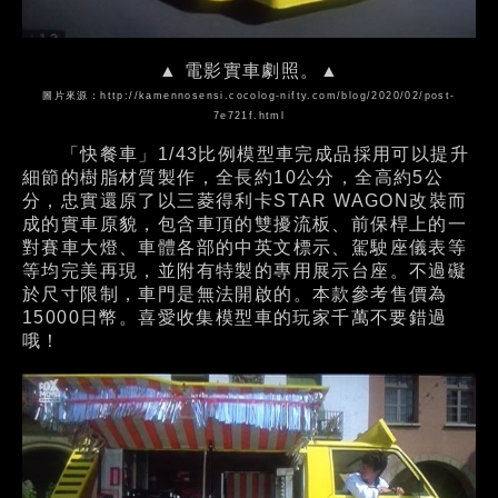
▲ 電影實車劇照。▲
圖片來源：
http://kamennosensi.cocolog-nifty.com/blog/2020/02/post-
7e721f.html
「快餐車」1/43比例模型車完成品採用可以提升
細節的樹脂材質製作，全長約10公分，全高約5公
分，忠實還原了以三菱得利卡STAR WAGON改裝而
成的實車原貌，包含車頂的雙擾流板、前保桿上的一
對賽車大燈、車體各部的中英文標示、駕駛座儀表等
等均完美再現，並附有特製的專用展示台座。不過礙
於尺寸限制，車門是無法開啟的。本款參考售價為
15000日幣。喜愛收集模型車的玩家千萬不要錯過
哦！