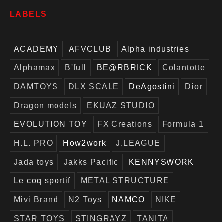
LABELS
ACADEMY
AFVCLUB
Alpha industries
Alphamax
B'full
BE@RBRICK
Colantotte
DAMTOYS
DLX SCALE
DeAgostini
Dior
Dragon models
EKUAZ STUDIO
EVOLUTION TOY
FX Creations
Formula 1
H.L. PRO
How2work
J.LEAGUE
Jada toys
Jakks Pacific
KENNYSWORK
Le coq sportif
METAL STRUCTURE
Mivi Brand
N2 Toys
NAMCO
NIKE
STAR TOYS
STINGRAYZ
TANITA