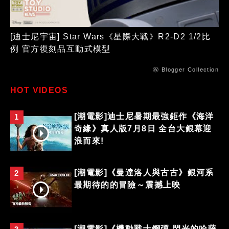
[迪士尼宇宙] Star Wars《星際大戰》R2-D2 1/2比
例 官方復刻品互動式模型
ⓦ Blogger Collection
HOT VIDEOS
[潮電影]迪士尼暑期最強鉅作《海洋
1
奇緣》真人版7月8日 全台大銀幕迎
浪而來!
[潮電影]《曼達洛人與古古》銀河系
2
最期待的的冒險～震撼上映
[潮電影]《機動戰士鋼彈 閃光的哈薩