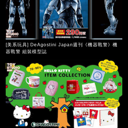
[美系玩具] DeAgostini Japan週刊《機器戰警》機
器戰警 組裝模型誌