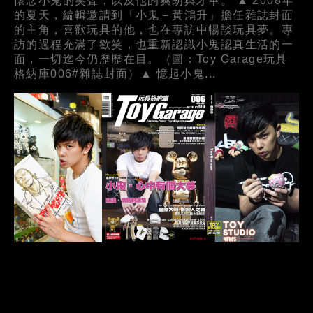
懷念小鬼的笑聲，以及他的爽朗與才華。 ▲ 2008年
的夏天，編輯邀請到「小鬼－黃鴻升」擔任雜誌封面
的主角，喜歡玩具的他，也在專訪中暢談玩具夢。專
訪的過程充滿了歡笑，也重新認識小鬼認真生活的一
面，一切迄今仍歷歷在目。（圖：Toy Garage玩具
格納庫006#雜誌封面）▲ 憶起小鬼...