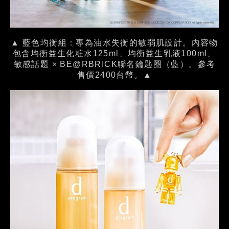
▲ 藍色均衡組：專為油水失衡的敏弱肌設計。內容物
包含均衡益生化粧水125ml、均衡益生乳液100ml、
敏感話題 × BE@RBRICK聯名鑰匙圈（藍）。參考
售價2400台幣。▲