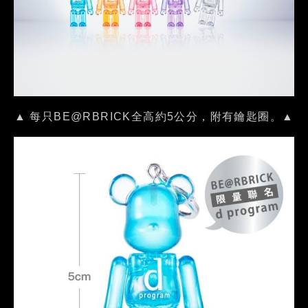
▲ 每只BE@RBRICK全高約5公分，附有鑰匙圈。▲