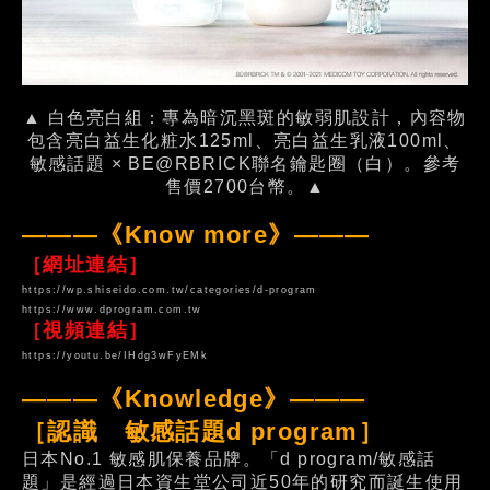
▲ 白色亮白組：專為暗沉黑斑的敏弱肌設計，內容物
包含亮白益生化粧水125ml、亮白益生乳液100ml、
敏感話題 × BE@RBRICK聯名鑰匙圈（白）。參考
售價2700台幣。▲
———《Know more》———
［網址連結］
https://wp.shiseido.com.tw/categories/d-program
https://www.dprogram.com.tw
［視頻連結］
https://youtu.be/IHdg3wFyEMk
———《Knowledge》———
［認識 敏感話題d program］
日本No.1 敏感肌保養品牌。「d program/敏感話
題」是經過日本資生堂公司近50年的研究而誕生使用