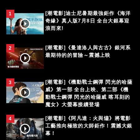
[潮電影]迪士尼暑期最強鉅作《海洋
1
奇緣》真人版7月8日 全台大銀幕迎
浪而來!
[潮電影]《曼達洛人與古古》銀河系
2
最期待的的冒險～震撼上映
[潮電影]《機動戰士鋼彈 閃光的哈薩
3
威》第一部 全台上映、第二部《機
動戰士鋼彈 閃光的哈薩威 喀耳刻的
魔女》大螢幕接續登場
[潮電影]《阿凡達：火與燼》將電影
4
工藝推向極致的大師鉅作！震撼大銀
幕！