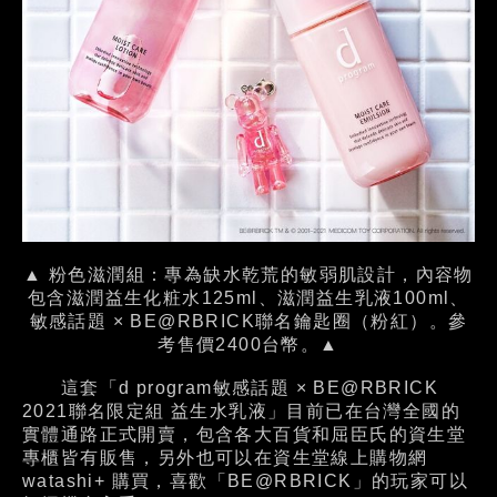
▲ 粉色滋潤組：專為缺水乾荒的敏弱肌設計，內容物
包含滋潤益生化粧水125ml、滋潤益生乳液100ml、
敏感話題 × BE@RBRICK聯名鑰匙圈（粉紅）。參
考售價2400台幣。▲
這套「d program敏感話題 × BE@RBRICK
2021聯名限定組 益生水
乳液
」目前已在台灣全國的
實體通路正式開賣，包含各大百貨和屈臣氏的資生堂
專櫃皆有販售，另外也可以在資生堂線上購物網
watashi+ 購買，喜歡「BE@RBRICK」的玩家可以