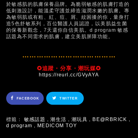
於敏感肌的肌膚保養品牌。為脆弱敏感的肌膚打造的
低刺激設計，能溫柔守護並締造滋潤水嫩的肌膚。專
為敏弱肌或有粗、紅、痘、屑、紋困擾的你，量身打
造5色舒敏系列，百位醫護人員認證，以美肌益生菌
的保養新觀念，7天還你自信美肌。d program 敏感
話題為不同需求的肌膚，建立美肌屏障功能。
…………………………………
✪追蹤・分享・潮玩媒✪
https://reurl.cc/GVyAYA
FACEBOOK
TWITTER
標籤：
敏感話題
,
潮生活
,
潮玩具
,
BE@RBRICK
,
d program
,
MEDICOM TOY