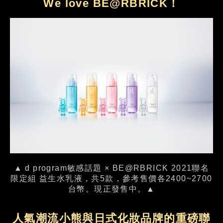
We love BE@RBRICK！
▲ d program敏感話題 × BE@RBRICK 2021聯名
限定組 益生水乳液，共5款，參考售價各2400~2700
台幣。現正發售中。▲
人氣潮流小熊與日式化妝品牌的重磅聯