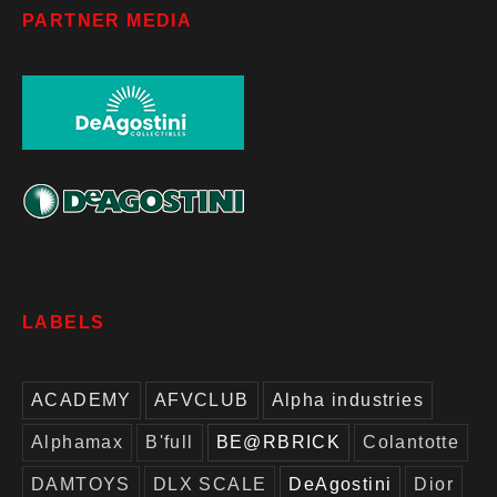
PARTNER MEDIA
LABELS
ACADEMY
AFVCLUB
Alpha industries
Alphamax
B'full
BE@RBRICK
Colantotte
DAMTOYS
DLX SCALE
DeAgostini
Dior