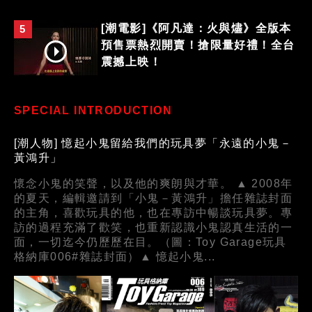
[潮電影]《阿凡達：火與燼》全版本
5
預售票熱烈開賣！搶限量好禮！全台
震撼上映！
SPECIAL INTRODUCTION
[潮人物] 憶起小鬼留給我們的玩具夢「永遠的小鬼－
黃鴻升」
懷念小鬼的笑聲，以及他的爽朗與才華。 ▲ 2008年
的夏天，編輯邀請到「小鬼－黃鴻升」擔任雜誌封面
的主角，喜歡玩具的他，也在專訪中暢談玩具夢。專
訪的過程充滿了歡笑，也重新認識小鬼認真生活的一
面，一切迄今仍歷歷在目。（圖：Toy Garage玩具
格納庫006#雜誌封面）▲ 憶起小鬼...