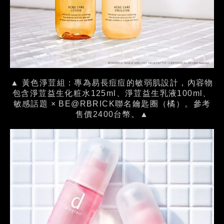
▲ 黃色淨荳組：專為易長痘痘的敏弱肌設計，內容物
包含淨荳益生化粧水125ml、淨荳益生乳液100ml、
敏感話題 × BE@RBRICK聯名鑰匙圈（橘）。參考
售價2400台幣。▲