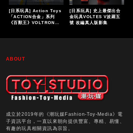
[潮流玩具] 46年老店 台中
[潮流玩具] POP MART泡
西洋城玩具 最後的巡禮回
泡瑪特《THE
顧
MONSTERS × 橫山 宏
Ma.K.系列》潮流手辦公仔
ABOUT
成立於2019年的《潮玩媒Fashion-Toy-Media》電
子資訊平台，一直以來朝向提供豐富、專精、易懂、
有趣的玩具相關資訊為宗旨。