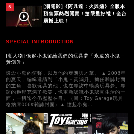
[潮電影]《阿凡達：火與燼》全版本
5
預售票熱烈開賣！搶限量好禮！全台
震撼上映！
SPECIAL INTRODUCTION
[潮人物] 憶起小鬼留給我們的玩具夢「永遠的小鬼－
黃鴻升」
懷念小鬼的笑聲，以及他的爽朗與才華。 ▲ 2008年
的夏天，編輯邀請到「小鬼－黃鴻升」擔任雜誌封面
的主角，喜歡玩具的他，也在專訪中暢談玩具夢。專
訪的過程充滿了歡笑，也重新認識小鬼認真生活的一
面，一切迄今仍歷歷在目。（圖：Toy Garage玩具
格納庫006#雜誌封面）▲ 憶起小鬼...