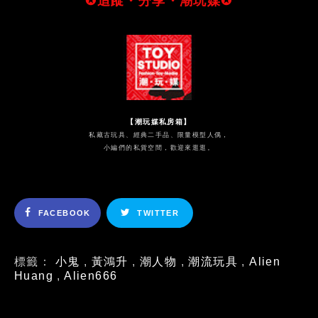
✪追蹤・分享・潮玩媒✪
【潮玩媒私房箱】
私藏古玩具、經典二手品、限量模型人偶，
小編們的私貨空間，歡迎來逛逛。
FACEBOOK
TWITTER
標籤：
小鬼
,
黃鴻升
,
潮人物
,
潮流玩具
,
Alien
Huang
,
Alien666