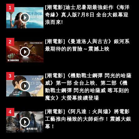
[潮電影]迪士尼暑期最強鉅作《海洋
1
奇緣》真人版7月8日 全台大銀幕迎
浪而來!
[潮電影]《曼達洛人與古古》銀河系
2
最期待的的冒險～震撼上映
[潮電影]《機動戰士鋼彈 閃光的哈薩
3
威》第一部 全台上映、第二部《機
動戰士鋼彈 閃光的哈薩威 喀耳刻的
魔女》大螢幕接續登場
[潮電影]《阿凡達：火與燼》將電影
4
工藝推向極致的大師鉅作！震撼大銀
幕！