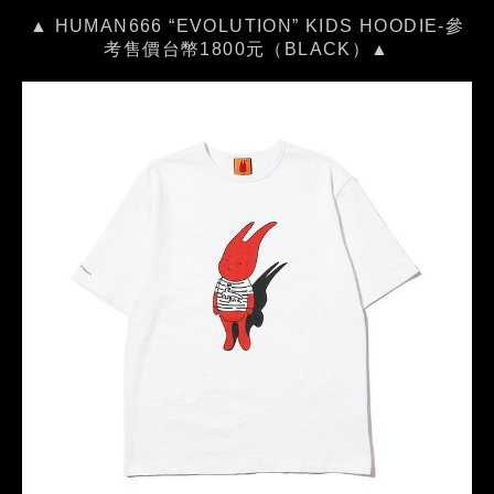
▲ HUMAN666 “EVOLUTION” KIDS HOODIE-參
考售價台幣1800元（BLACK）▲