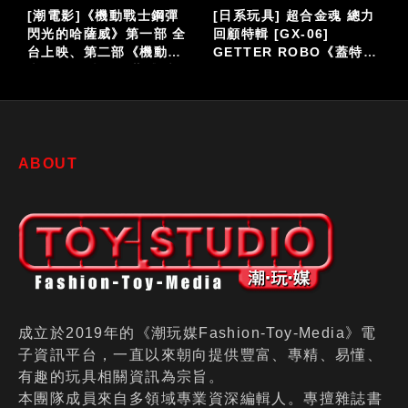
泡
[潮電影]《機動戰士鋼彈
[日系玩具] 超合金魂 總力
閃光的哈薩威》第一部 全
回顧特輯 [GX-06]
台上映、第二部《機動戰
GETTER ROBO《蓋特機
仔
士鋼彈 閃光的哈薩威 喀耳
器人》
刻的魔女》大螢幕接續登
場
ABOUT
成立於2019年的《潮玩媒Fashion-Toy-Media》電
子資訊平台，一直以來朝向提供豐富、專精、易懂、
有趣的玩具相關資訊為宗旨。
本團隊成員來自多領域專業資深編輯人。專擅雜誌書