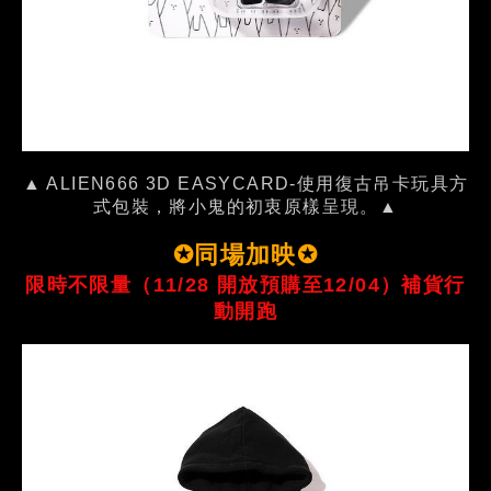
▲ ALIEN666 3D EASYCARD-使用復古吊卡玩具方
式包裝，將小鬼的初衷原樣呈現。▲
✪同場加映✪
限時不限量（11/28 開放預購至12/04）補貨行
動開跑