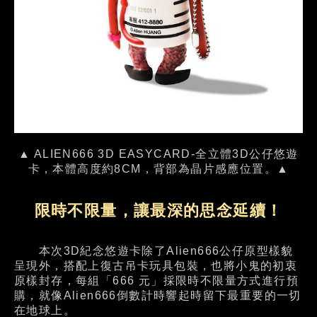
▲ ALIEN666 3D EASYCARD-全立體3D公仔悠遊
卡，本體高度約8CM，背部為晶片感應位置。▲
限時不限量，讓最深的思念延續！
本次3D紀念悠遊卡除了Alien666公仔原型樣貌
呈現外，搭配上復古吊卡玩具包裝，也將小鬼的初衷
原樣封存，每組「666 元」採限時不限量方式進行預
購，就像Alien666倒數計時響起時留下最重要的一切
在地球上。