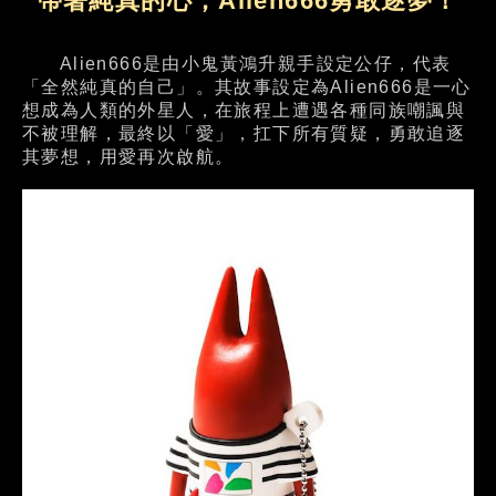
帶著純真的心，Alien666勇敢逐夢！
Alien666是由小鬼黃鴻升親手設定公仔，代表
「全然純真的自己」。其故事設定為Alien666是一心
想成為人類的外星人，在旅程上遭遇各種同族嘲諷與
不被理解，最終以「愛」，扛下所有質疑，勇敢追逐
其夢想，用愛再次啟航。