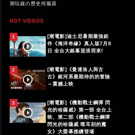
潮玩媒の歷史伺服器
HOT VIDEOS
[潮電影]迪士尼暑期最強鉅
1
作《海洋奇緣》真人版7月8
日 全台大銀幕迎浪而來!
[潮電影]《曼達洛人與古
2
古》銀河系最期待的的冒險
～震撼上映
[潮電影]《機動戰士鋼彈 閃
3
光的哈薩威》第一部 全台上
映、第二部《機動戰士鋼彈
閃光的哈薩威 喀耳刻的魔
女》大螢幕接續登場