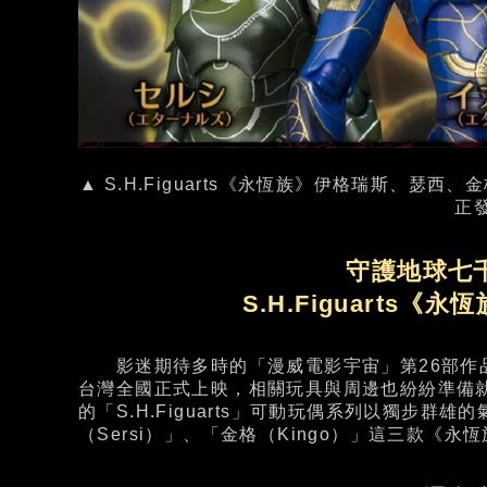
▲ S.H.Figuarts《永恆族》伊格瑞斯、瑟西
正
守護地球七
S.H.Figuarts
影迷期待多時的「漫威電影宇宙」第26部作品《永恆
台灣全國正式上映，相關玩具與周邊也紛紛準備就位蓄
的「S.H.Figuarts」可動玩偶系列以獨步群雄
（Sersi）」、「金格（Kingo）」這三款《永