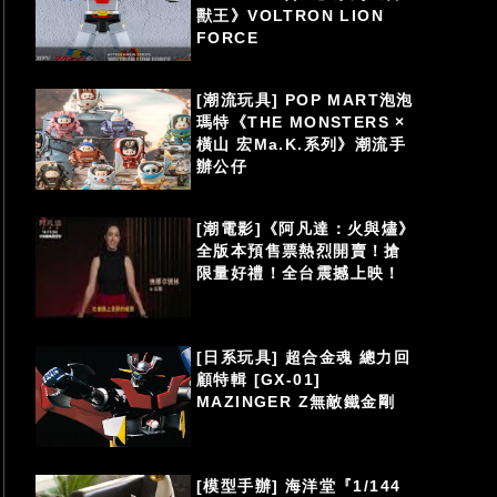
獸王》VOLTRON LION
FORCE
[潮流玩具] POP MART泡泡
瑪特《THE MONSTERS ×
橫山 宏Ma.K.系列》潮流手
辦公仔
[潮電影]《阿凡達：火與燼》
全版本預售票熱烈開賣！搶
限量好禮！全台震撼上映！
[日系玩具] 超合金魂 總力回
顧特輯 [GX-01]
MAZINGER Z無敵鐵金剛
[模型手辦] 海洋堂『1/144