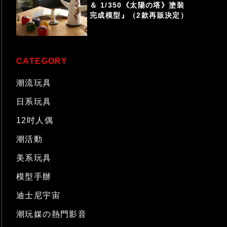
＆ 1/350《太陽の塔》塗裝
完成模型』（2款再販決定）
CATEGORY
潮流玩具
日系玩具
12吋人偶
潮活動
美系玩具
模型手辦
迪士尼宇宙
潮玩媒の熱門影音