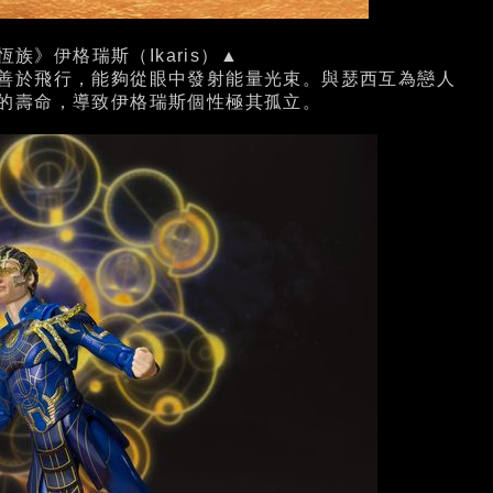
 《永恆族》伊格瑞斯（Ikaris）▲
善於飛行，能夠從眼中發射能量光束。與瑟西互為戀人
的壽命，導致伊格瑞斯個性極其孤立。