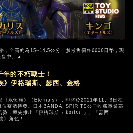
、金格，全高約為15~14.5公分，參考售價各6600日幣，現
發售中。▲
千年的不朽戰士！
《永恆族》伊格瑞斯、瑟西、金格
族》（Eternals），即將於2021年11月3日在
勢待發。日本BANDAI SPIRITS公司收藏事業部
的氣勢，率先推出「伊格瑞斯（Ikaris）」、「瑟西
恆族》角色！