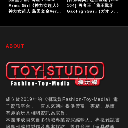
Arms Girl《神力女超人》
104] 勇者王「我王戰牙
神力女超人 島田文金Ver.
GaoFighGar」(ガオファ
組裝模型
イガー)參上
ABOUT
成立於2019年的《潮玩媒Fashion-Toy-Media》電
子資訊平台，一直以來朝向提供豐富、專精、易懂、
有趣的玩具相關資訊為宗旨。
本團隊成員來自多領域專業資深編輯人。專擅雜誌書
籍專刊編輯製作及專案採訪，曾任台灣《玩具酷報