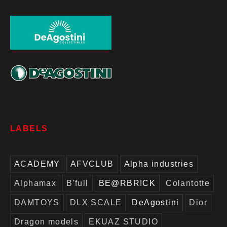
LABELS
ACADEMY
AFVCLUB
Alpha industries
Alphamax
B'full
BE@RBRICK
Colantotte
DAMTOYS
DLX SCALE
DeAgostini
Dior
Dragon models
EKUAZ STUDIO