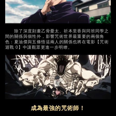
除了深度刻畫乙骨憂太、祈本里香與同班同學之
間的關係與個性外，影響咒術世界最重要的兩個角
色：夏油傑與五條悟這兩人的關係也將在電影【咒術
迴戰 0】中讓觀眾更進一步明瞭。
成為最強的咒術師！