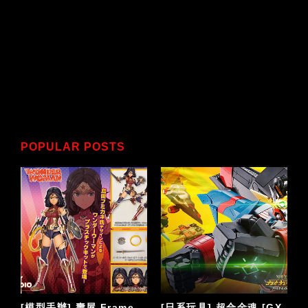
POPULAR POSTS
[模型手辦] 壽屋 Frame
[日系玩具] 超合金魂 [GX-
[