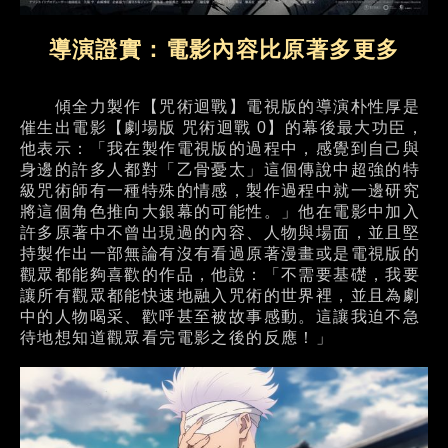
導演證實：電影內容比原著多更多
傾全力製作【咒術迴戰】電視版的導演朴性厚是
催生出電影【劇場版 咒術迴戰 0】的幕後最大功臣，
他表示：「我在製作電視版的過程中，感覺到自己與
身邊的許多人都對「乙骨憂太」這個傳說中超強的特
級咒術師有一種特殊的情感，製作過程中就一邊研究
將這個角色推向大銀幕的可能性。」他在電影中加入
許多原著中不曾出現過的內容、人物與場面，並且堅
持製作出一部無論有沒有看過原著漫畫或是電視版的
觀眾都能夠喜歡的作品，他說：「不需要基礎，我要
讓所有觀眾都能快速地融入咒術的世界裡，並且為劇
中的人物喝采、歡呼甚至被故事感動。這讓我迫不急
待地想知道觀眾看完電影之後的反應！」