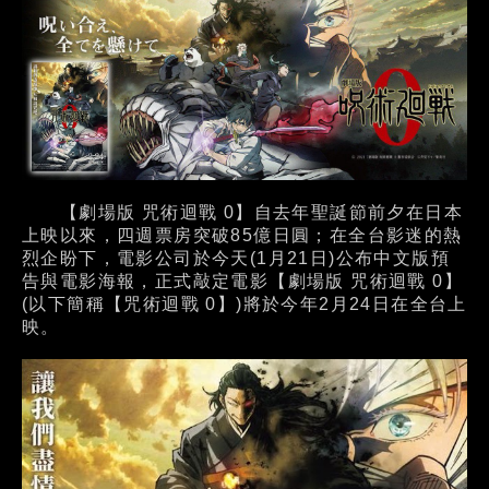
【劇場版 咒術迴戰 0】自去年聖誕節前夕在日本
上映以來，四週票房突破85億日圓；在全台影迷的熱
烈企盼下，電影公司於今天(1月21日)公布中文版預
告與電影海報，正式敲定電影【劇場版 咒術迴戰 0】
(以下簡稱【咒術迴戰 0】)將於今年2月24日在全台上
映。