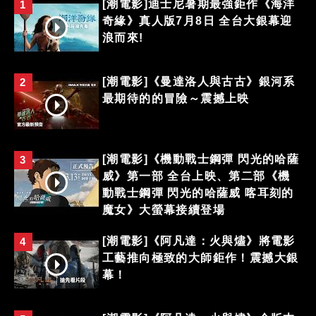
[潮電影]迪士尼暑期最強鉅作《海洋
1
奇緣》真人版7月8日 全台大銀幕迎
浪而來!
[潮電影]《曼達洛人與古古》銀河系
2
最期待的的冒險～震撼上映
[潮電影]《機動戰士鋼彈 閃光的哈薩
3
威》第一部 全台上映、第二部《機
動戰士鋼彈 閃光的哈薩威 喀耳刻的
魔女》大螢幕接續登場
[潮電影]《阿凡達：火與燼》將電影
4
工藝推向極致的大師鉅作！震撼大銀
幕！