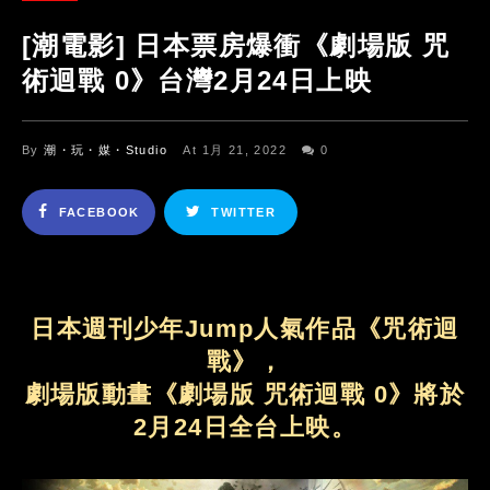
[潮電影] 日本票房爆衝《劇場版 咒
術迴戰 0》台灣2月24日上映
By
潮・玩・媒・Studio
At 1月 21, 2022
0
FACEBOOK
TWITTER
日本週刊少年Jump人氣作品《咒術迴
戰》，
劇場版動畫《劇場版 咒術迴戰 0》將於
2月24日全台上映。