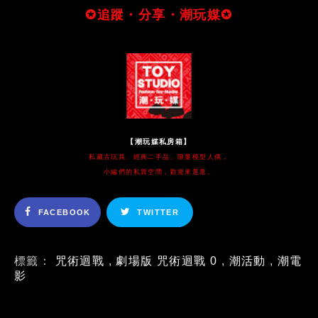
✪追蹤・分享・潮玩媒✪
【潮玩媒私房箱】
私藏古玩具、經典二手品、限量模型人偶，
小編們的私貨空間，歡迎來逛逛。
FACEBOOK
TWITTER
標籤：
咒術迴戰
,
劇場版 咒術迴戰 0
,
潮活動
,
潮電
影