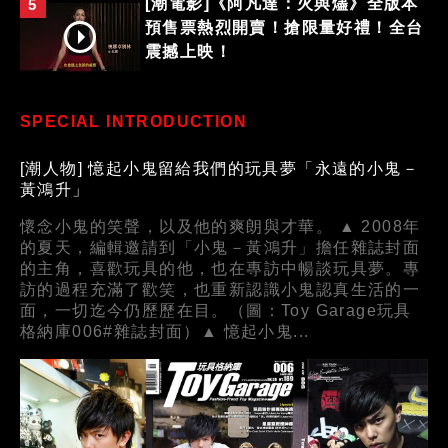
[潮電影]《阿凡達：火與燼》全版本
5
預售票熱烈開賣！搶限量好禮！全台
震撼上映！
SPECIAL INTRODUCTION
[潮人物] 憶起小鬼留給我們的玩具夢「永遠的小鬼－
黃鴻升」
懷念小鬼的笑聲，以及他的爽朗與才華。 ▲ 2008年
的夏天，編輯邀請到「小鬼－黃鴻升」擔任雜誌封面
的主角，喜歡玩具的他，也在專訪中暢談玩具夢。專
訪的過程充滿了歡笑，也重新認識小鬼認真生活的一
面，一切迄今仍歷歷在目。（圖：Toy Garage玩具
格納庫006#雜誌封面）▲ 憶起小鬼...