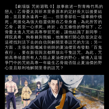
【劇場版 咒術迴戰 0】故事敘述一對青梅竹馬的
戀人：乙骨憂太與祈本里香原本約定好長大以後要結
婚，並且要永遠再一起…。但里香卻在一場車禍中橫
死，死後化為強大怨靈依附在乙骨身邊，為此所苦的
乙骨，甚至一心求死。終於，在五條悟的帶領下，乙
骨憂太進入咒術高專學習咒術，讓他結識了新同學：
禪院真希、狗卷棘與熊貓，他漸漸打開心防並決定在
這裡找到活下去的自信與解開里香詛咒的方法；另一
方面，主張全面殲滅非術師的夏油傑宣布發動「百鬼
夜行」，要在新宿與京都釋放出千隻詛咒。為此，咒
術高專傾盡所有人力阻止夏油傑的野心，被捲入這場
爭鬥中的咒術高專一年級生乙骨能否阻止夏油傑的野
心並且順利地解開里香的詛咒？