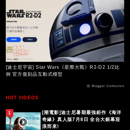
[迪士尼宇宙] Star Wars《星際大戰》R2-D2 1/2比
例 官方復刻品互動式模型
ⓦ Blogger Collection
HOT VIDEOS
[潮電影]迪士尼暑期最強鉅作《海洋
1
奇緣》真人版7月8日 全台大銀幕迎
浪而來!