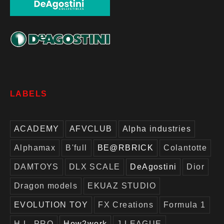
LABELS
ACADEMY
AFVCLUB
Alpha industries
Alphamax
B'full
BE@RBRICK
Colantotte
DAMTOYS
DLX SCALE
DeAgostini
Dior
Dragon models
EKUAZ STUDIO
EVOLUTION TOY
FX Creations
Formula 1
H.L. PRO
How2work
J.LEAGUE