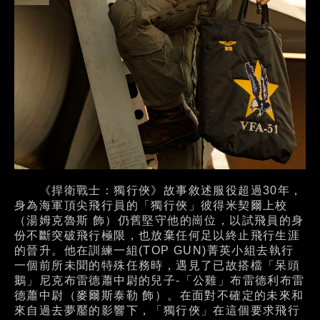
《捍衛戰士：獨行俠》故事敘述服役超過30年，
身為海軍頂尖飛行員的「獨行俠」彼得米契爾上校
（湯姆克魯斯 飾）仍舊堅守他的崗位，以試飛員的身
份不斷突破飛行極限，也放棄任何足以終止飛行生涯
的晉升。他在訓練一組(TOP GUN)菁英小組去執行
一個前所未聞的特殊任務時，遇見了已故搭檔「呆頭
鵝」尼克布雷德蕭中尉的兒子-「公雞」布雷德利布雷
德蕭中尉（麥爾斯泰勒 飾）。在面對不確定的未來和
來自過去夢靨的影響下，「獨行俠」在這個要求飛行