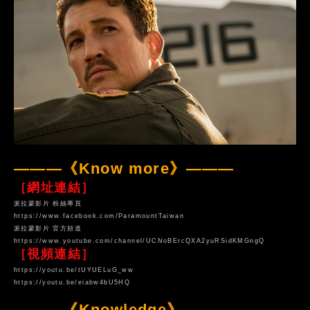
———《Know more》———
［網址連結］
派拉蒙影片 粉絲專頁
https://www.facebook.com/ParamountTaiwan
派拉蒙影片 官方頻道
https://www.youtube.com/channel/UCNoBErcQXA2yuRSidKMGngQ
［視頻連結］
https://youtu.be/tUYUELuG_ww
https://youtu.be/eiabw4bU5HQ
———《Knowledge》———