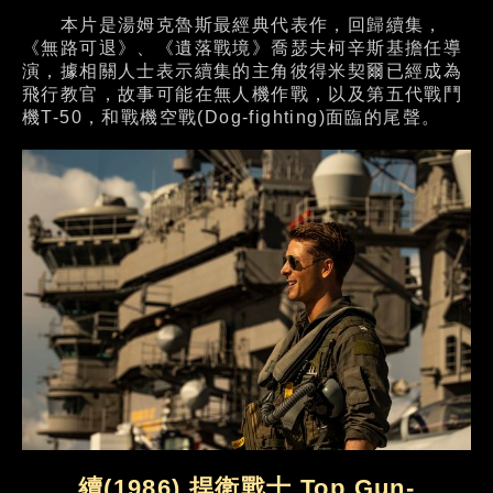
本片是湯姆克魯斯最經典代表作，回歸續集，
《無路可退》、《遺落戰境》喬瑟夫柯辛斯基擔任導
演，據相關人士表示續集的主角彼得米契爾已經成為
飛行教官，故事可能在無人機作戰，以及第五代戰鬥
機T-50，和戰機空戰(Dog-fighting)面臨的尾聲。
續(1986) 捍衛戰士 Top Gun-