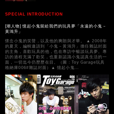
SPECIAL INTRODUCTION
[潮人物] 憶起小鬼留給我們的玩具夢「永遠的小鬼－
黃鴻升」
懷念小鬼的笑聲，以及他的爽朗與才華。 ▲ 2008年
的夏天，編輯邀請到「小鬼－黃鴻升」擔任雜誌封面
的主角，喜歡玩具的他，也在專訪中暢談玩具夢。專
訪的過程充滿了歡笑，也重新認識小鬼認真生活的一
面，一切迄今仍歷歷在目。（圖：Toy Garage玩具
格納庫006#雜誌封面）▲ 憶起小鬼...