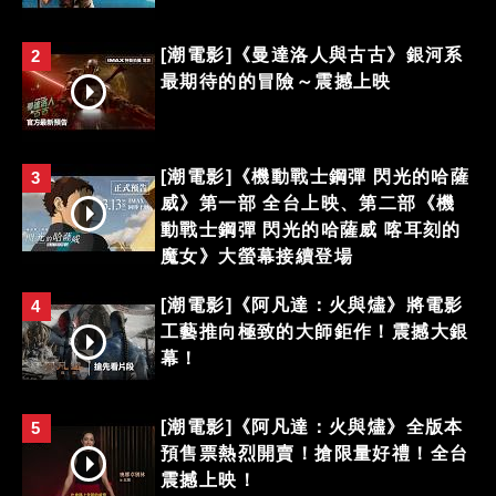
[潮電影]《曼達洛人與古古》銀河系
2
最期待的的冒險～震撼上映
[潮電影]《機動戰士鋼彈 閃光的哈薩
3
威》第一部 全台上映、第二部《機
動戰士鋼彈 閃光的哈薩威 喀耳刻的
魔女》大螢幕接續登場
[潮電影]《阿凡達：火與燼》將電影
4
工藝推向極致的大師鉅作！震撼大銀
幕！
[潮電影]《阿凡達：火與燼》全版本
5
預售票熱烈開賣！搶限量好禮！全台
震撼上映！