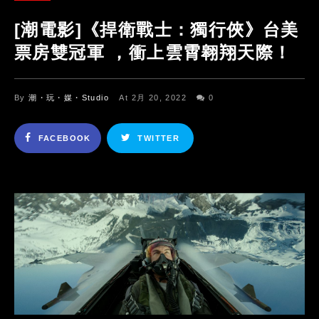
[潮電影]《捍衛戰士：獨行俠》台美
票房雙冠軍 ，衝上雲霄翱翔天際！
By
潮・玩・媒・Studio
At 2月 20, 2022
0
FACEBOOK
TWITTER