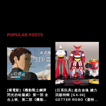
POPULAR POSTS
泡
[潮電影]《機動戰士鋼彈
[日系玩具] 超合金魂 總力
閃光的哈薩威》第一部 全
回顧特輯 [GX-06]
台上映、第二部《機動戰
GETTER ROBO《蓋特機
仔
士鋼彈 閃光的哈薩威 喀耳
器人》