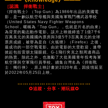
［認識 捍衛戰士］
《捍衛戰士》（Top Gun）為1986年出品的美國電
影，是一齣以航空母艦與美國海軍戰鬥機武器學校
（United States Navy Fighter Weapons
School，暱稱為「Top Gun」，也就是片名的由來）
為背景的勵志動作電影。該片上映後締造了1億7千6
百萬美元的美國國內票房與3億5千3百萬美元的全球
票房成績，被譽為是自《火狐狸》（Firefox）之後，
最成功的一部空戰電影。由於電影的大受歡迎，連帶
掀起包括雷朋太陽眼鏡、G-1飛行夾克之類周邊商品
的熱賣。除此之外，也激勵了大批美國青年投考海軍
航空隊與空軍飛行員學校。續集台灣名為《捍衛戰
士：獨行俠》，原上映計畫於2020年底，因疫情延至
於2022年05月25日上映。
…………………………………
✪追蹤・分享・潮玩媒✪