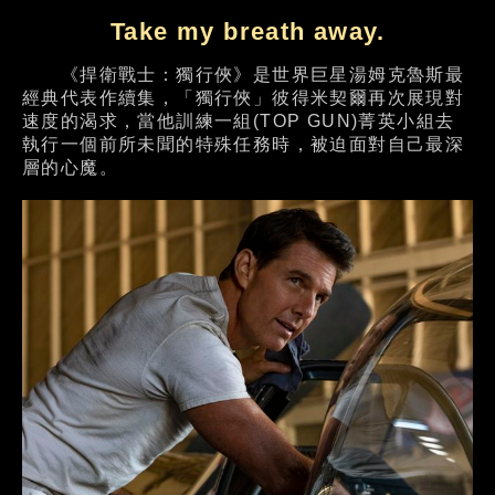
Take my breath away.
《捍衛戰士：獨行俠》是世界巨星湯姆克魯斯最
經典代表作續集，「獨行俠」彼得米契爾再次展現對
速度的渴求，當他訓練一組(TOP GUN)菁英小組去
執行一個前所未聞的特殊任務時，被迫面對自己最深
層的心魔。