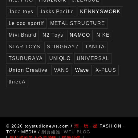
Jada toys
Jakks Pacific
KENNYSWORK
Le coq sportif
METAL STRUCTURE
Mivi Brand
N2 Toys
NAMCO
NIKE
STAR TOYS
STINGRAYZ
TANITA
TSUBURAYA
UNIQLO
UNIVERSAL
Union Creative
VANS
Wave
X-PLUS
threeA
© 2026 toystudionews.com /
潮・玩・媒
FASHION・
TOY・MEDIA /
網頁維護:
WFU BLOG
|
隱私權政策＆免責聲明
|
聯繫我們
|