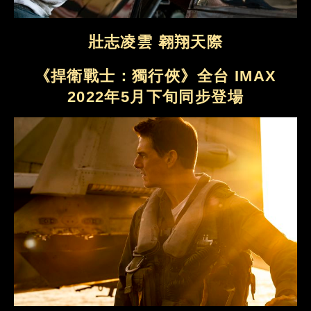
壯志凌雲 翱翔天際
《捍衛戰士：獨行俠》全台 IMAX
2022年5月下旬同步登場