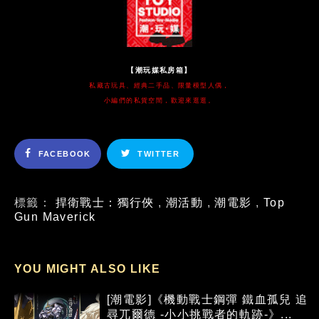
【潮玩媒私房箱】
私藏古玩具、經典二手品、限量模型人偶，
小編們的私貨空間，歡迎來逛逛。
FACEBOOK
TWITTER
標籤：
捍衛戰士：獨行俠
,
潮活動
,
潮電影
,
Top
Gun Maverick
YOU MIGHT ALSO LIKE
[潮電影]《機動戰士鋼彈 鐵血孤兒 追
尋兀爾德 -小小挑戰者的軌跡-》...