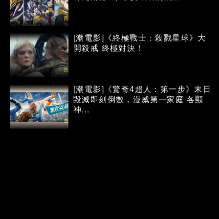
[潮電影]《終極戰士：殺戮星球》大
開殺戒 終極對決！
[潮電影]《驚奇4超人：第一步》末日
毀滅即刻倒數，漫威第一家庭 各顯
神...