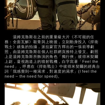
湯姆克魯斯在之前的重量級大片《不可能的任
務：全面瓦解》殺青與上映後，立刻動身投入《捍衛
戰士》續集的拍攝，派拉蒙官方釋出的一張前導劇
照，由湯姆克魯斯在個人社群網頁推特上發文。劇照
上是湯姆克魯斯所飾演的角色「獨行俠」彼得米契爾
上尉，凝視跑道上的噴射戰機，白字寫著「Feel the
need」，呼應在《捍衛戰士》中彼得米契爾的經典台
詞「我感覺到一種渴求，對速度的渴求」(I feel the
need – the need for speed)。