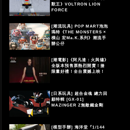
獸王》VOLTRON LION
FORCE
[潮流玩具] POP MART泡泡
瑪特《THE MONSTERS ×
橫山 宏Ma.K.系列》潮流手
辦公仔
[潮電影]《阿凡達：火與燼》
全版本預售票熱烈開賣！搶
限量好禮！全台震撼上映！
[日系玩具] 超合金魂 總力回
顧特輯 [GX-01]
MAZINGER Z無敵鐵金剛
[模型手辦] 海洋堂『1/144