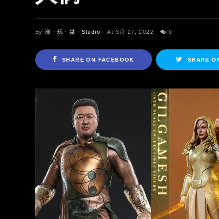
By
潮・玩・媒・Studio
At 3月 27, 2022
0
SHARE ON FACEBOOK
SHARE O