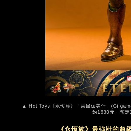
▲ Hot Toys《永恆族》「吉爾伽美什」(Gilg
約1630元，預
《永恆族》最強壯的超級