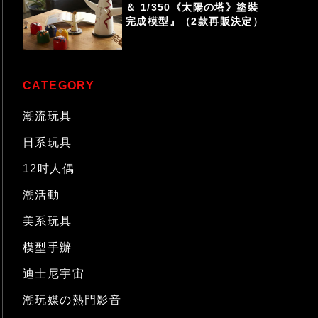
＆ 1/350《太陽の塔》塗裝
完成模型』（2款再販決定）
CATEGORY
潮流玩具
日系玩具
12吋人偶
潮活動
美系玩具
模型手辦
迪士尼宇宙
潮玩媒の熱門影音