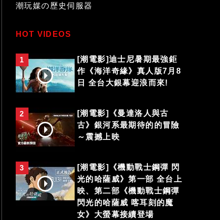
潮玩媒の歷史伺服器
HOT VIDEOS
[潮電影]迪士尼暑期最強鉅
1
作《海洋奇緣》真人版7月8
日 全台大銀幕迎浪而來!
[潮電影]《曼達洛人與古
2
古》銀河系最期待的的冒險
～震撼上映
[潮電影]《機動戰士鋼彈 閃
3
光的哈薩威》第一部 全台上
映、第二部《機動戰士鋼彈
閃光的哈薩威 喀耳刻的魔
女》大螢幕接續登場