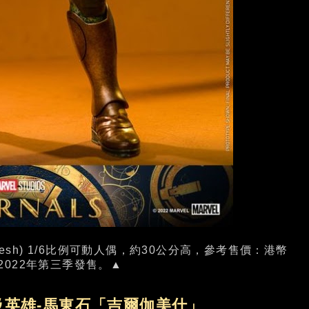
amesh) 1/6比例可動人偶，約30公分高，參考售價：港幣
定2022年第三季發售。▲
英雄-馬東石「吉爾伽美什」