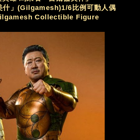
什」(Gilgamesh)1/6比例可動人偶
Gilgamesh Collectible Figure