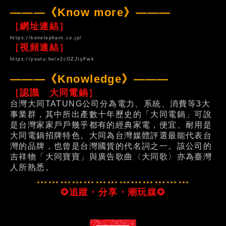
———《Know more》———
［網址連結］
https://kenelephant.co.jp/
［視頻連結］
https://youtu.be/x2cOZJtyFwk
———《Knowledge》———
［認識 大同電鍋］
台灣大同
TATUNG
公司分為電力、系統、消費等3大
事業群，其中所出產數十年歷史的「大同電鍋」可說
是台灣家家戶戶幾乎都有的經典家電，便宜、耐用是
大同電鍋招牌特色。大同為台灣媒體評選最能代表台
灣的品牌，也曾是台灣國貨的代名詞之一。該公司的
吉祥物「大同寶寶」與廣告歌曲〈大同歌〉亦為臺灣
人所熟悉。
…………………………………
✪追蹤・分享・潮玩媒✪