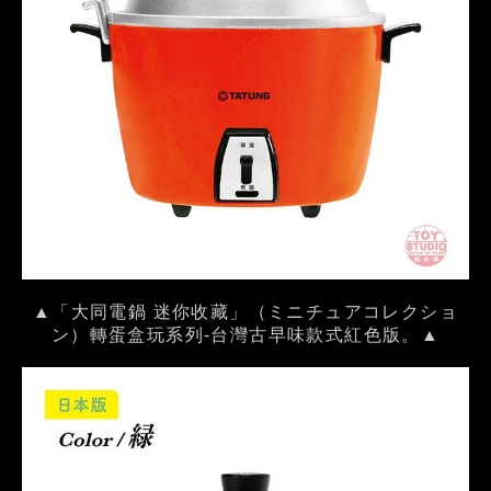
▲「大同電鍋 迷你收藏」（ミニチュアコレクショ
ン）轉蛋盒玩系列-台灣古早味款式紅色版。▲