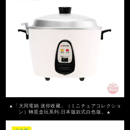
▲「大同電鍋 迷你收藏」（ミニチュアコレクショ
ン）轉蛋盒玩系列-日本版款式白色版。▲