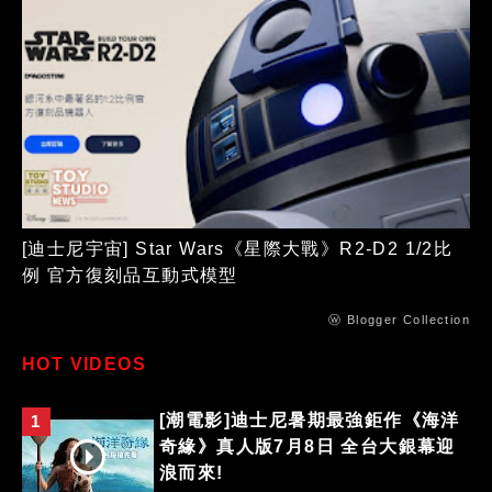
[迪士尼宇宙] Star Wars《星際大戰》R2-D2 1/2比
例 官方復刻品互動式模型
ⓦ Blogger Collection
HOT VIDEOS
[潮電影]迪士尼暑期最強鉅作《海洋
1
奇緣》真人版7月8日 全台大銀幕迎
浪而來!