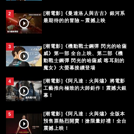
[潮電影]《曼達洛人與古古》銀河系
2
最期待的的冒險～震撼上映
[潮電影]《機動戰士鋼彈 閃光的哈薩
3
威》第一部 全台上映、第二部《機
動戰士鋼彈 閃光的哈薩威 喀耳刻的
魔女》大螢幕接續登場
[潮電影]《阿凡達：火與燼》將電影
4
工藝推向極致的大師鉅作！震撼大銀
幕！
[潮電影]《阿凡達：火與燼》全版本
5
預售票熱烈開賣！搶限量好禮！全台
震撼上映！