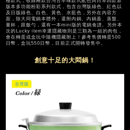
種款式，收錄兩款台灣古早味款式配色與日本四款新
版本多功能粉彩系列款式，包含台灣版綠色、紅色以
及日版綠色、白色、黃色、水藍色，另外在內容方
面，除大同電鍋本體外，還附內鍋、內鍋蓋、蒸盤、
量杯，跟飯勺，還有一本mini版的電鍋食譜。另外本
次的Lucky item幸運隱藏物則是三顆為一組的肉包，
會在轉蛋或盒玩中隨機隱藏附上！參考售價轉蛋500
日幣，盒玩550日幣，目前正式開轉發售中。
創意十足的大悶鍋！