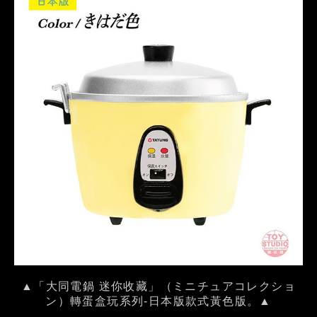
▲「大同電鍋 迷你收藏」（ミニチュアコレクショ
ン）轉蛋盒玩系列-日本版款式黃色版。▲