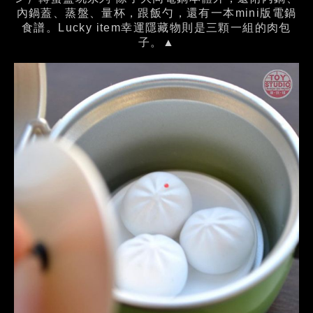
內鍋蓋、蒸盤、量杯，跟飯勺，還有一本mini版電鍋
食譜。Lucky item幸運隱藏物則是三顆一組的肉包
子。▲