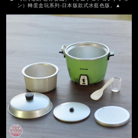
ン）轉蛋盒玩系列-日本版款式水藍色版。▲