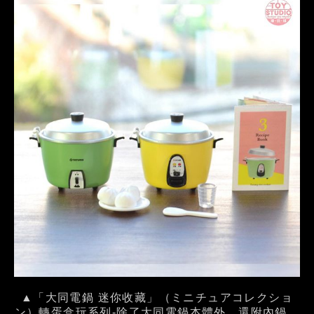
▲「大同電鍋 迷你收藏」（ミニチュアコレクショ
ン）轉蛋盒玩系列-除了大同電鍋本體外，還附內鍋、