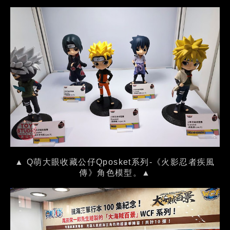
▲ Q萌大眼收藏公仔Qposket系列-《火影忍者疾風
傳》角色模型。▲