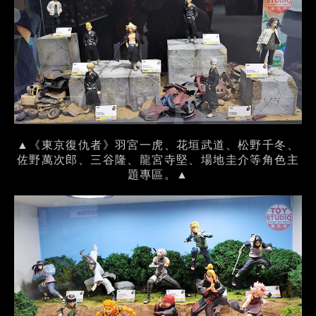
▲《東京復仇者》羽宮一虎、花垣武道、松野千冬、
佐野萬次郎、三谷隆、龍宮寺堅、場地圭介等角色主
題專區。▲