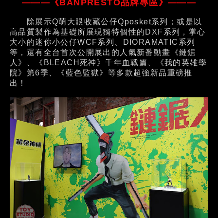
———《BANPRESTO品牌專區》———
除展示Q萌大眼收藏公仔Qposket系列；或是以
高品質製作為基礎所展現獨特個性的DXF系列，掌心
大小的迷你小公仔WCF系列、DIORAMATIC系列
等，還有全台首次公開展出的人氣新番動畫《鏈鋸
人》、《BLEACH死神》千年血戰篇、《我的英雄學
院》第6季、《藍色監獄》等多款超強新品重磅推
出！