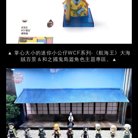
▲ 掌心大小的迷你小公仔WCF系列-《航海王》大海
賊百景＆和之國鬼島篇角色主題專區。▲