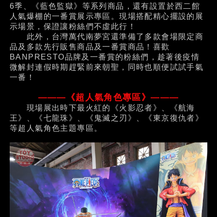
6季、《藍色監獄》等系列商品，還有設置於西二館
人氣爆棚的一番賞展示專區。現場搭配精心擺設的展
示場景，保證讓粉絲們不虛此行！
此外，台灣萬代南夢宮還準備了多款會場限定商
品及多款先行販售商品及一番賞商品！喜歡
BANPRESTO品牌及一番賞的粉絲們，趁著後疫情
微解封連假時期趕緊前來朝聖，同時也順便試試手氣
一番！
———《超人氣角色專區》———
現場展出時下最火紅的《火影忍者》、《航海
王》、《七龍珠》、《鬼滅之刃》、《東京復仇者》
等超人氣角色主題專區。