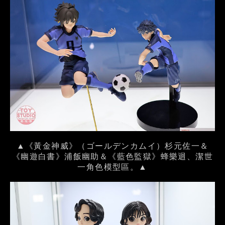
▲《黃金神威》（ゴールデンカムイ）杉元佐一＆
《幽遊白書》浦飯幽助＆《藍色監獄》蜂樂迴、潔世
一角色模型區。▲