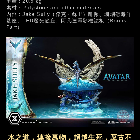
重量：20.5 kg
素材：Polystone and other materials
內容：Jake Sully（傑克・蘇里）雕像、珊瑚礁海洋
基座、LED發光底座、阿凡達電影標誌板（Bonus
Part）
水之道，連接萬物，超越生死，亙古不