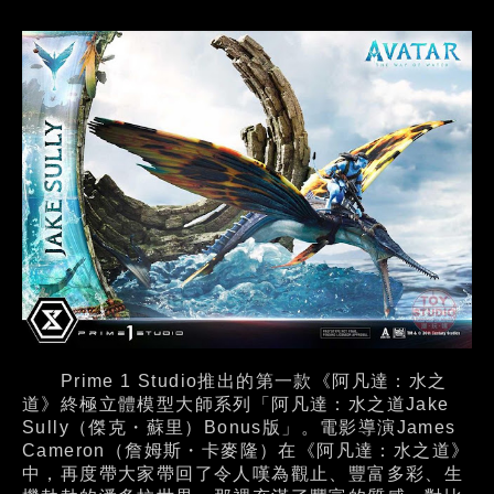
Prime 1 Studio推出的第一款《阿凡達：水之
道》終極立體模型大師系列「阿凡達：水之道Jake
Sully（傑克・蘇里）Bonus版」。電影導演James
Cameron（詹姆斯・卡麥隆）在《阿凡達：水之道》
中，再度帶大家帶回了令人嘆為觀止、豐富多彩、生