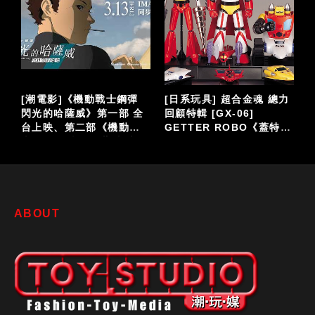
泡
[潮電影]《機動戰士鋼彈
[日系玩具] 超合金魂 總力
閃光的哈薩威》第一部 全
回顧特輯 [GX-06]
台上映、第二部《機動戰
GETTER ROBO《蓋特機
仔
士鋼彈 閃光的哈薩威 喀耳
器人》
刻的魔女》大螢幕接續登
場
ABOUT