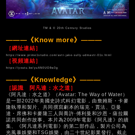
TM & © 20th Century Studios
———《Know more》———
［網址連結］
https://www.prime1studio.com/avtr-jake-sully-udmavtr-01s.html
［視頻連結］
https://youtu.be/yuAN0UO8w3g
———《Knowledge》———
［認識 阿凡達：水之道］
《阿凡達：水之道》（Avatar: The Way of Water）
是一部2022年美國史詩式科幻電影，由詹姆斯・卡麥
隆執導和製片、共同撰寫劇本的瑞克・賈法、亞曼
達・席佛和卡麥隆三人與喬許·傅利曼和沙恩・薩拉爾
諾共同創作故事。本片為2009年電影《阿凡達》的續
集、《阿凡達系列電影》的第二部作品，製片公司為
光風暴娛樂和TSG娛樂，由二十世紀影業發行。截止