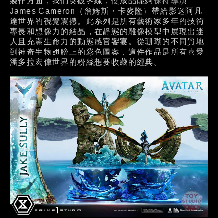
製作方面，我們突破界線，使成品能夠保持導演
James Cameron（詹姆斯・卡麥隆）帶給影迷阿凡
達世界的視覺震撼。此系列是所有藝術家多年的技術
專長和想像力的結晶，在靜態的雕像模型中展現出迷
人且充滿生命力的動態感官饗宴。從珊瑚的不同質地
到神奇生物翅膀上的彩色圖案，這件作品是所有喜愛
潘多拉宏偉世界的粉絲想要收藏的經典。