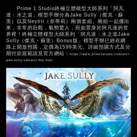
Prime 1 Studio終極立體模型大師系列「阿凡
達：水之道」模型手辦分為Jake Sully（傑克・蘇
里）以及Neytiri（奈蒂莉）兩個套組。兩組一起擺出
來，非常的壯觀，氣勢驚人，宛如置身於阿凡達的世
界裡！終極立體模型大師系列「阿凡達：水之道Jake
Sully（傑克・蘇里）Bonus版」模型手辦已經在網
路上開放預購，定價為1599美元。詳細預購方式及分
期付款規範請見官方網站：
https://www.prime1studio.com/avtr-
jake-sully-udmavtr-01s.html