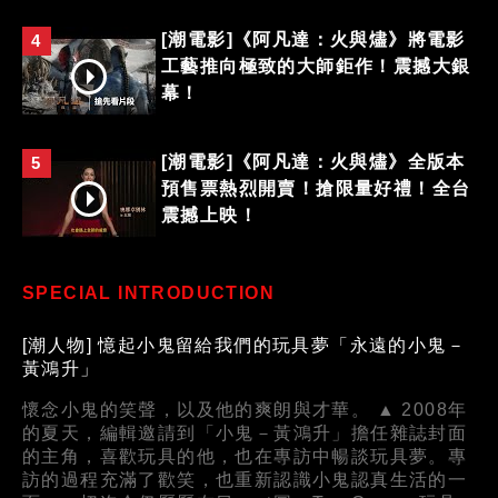
[潮電影]《阿凡達：火與燼》將電影
4
工藝推向極致的大師鉅作！震撼大銀
幕！
[潮電影]《阿凡達：火與燼》全版本
5
預售票熱烈開賣！搶限量好禮！全台
震撼上映！
SPECIAL INTRODUCTION
[潮人物] 憶起小鬼留給我們的玩具夢「永遠的小鬼－
黃鴻升」
懷念小鬼的笑聲，以及他的爽朗與才華。 ▲ 2008年
的夏天，編輯邀請到「小鬼－黃鴻升」擔任雜誌封面
的主角，喜歡玩具的他，也在專訪中暢談玩具夢。專
訪的過程充滿了歡笑，也重新認識小鬼認真生活的一