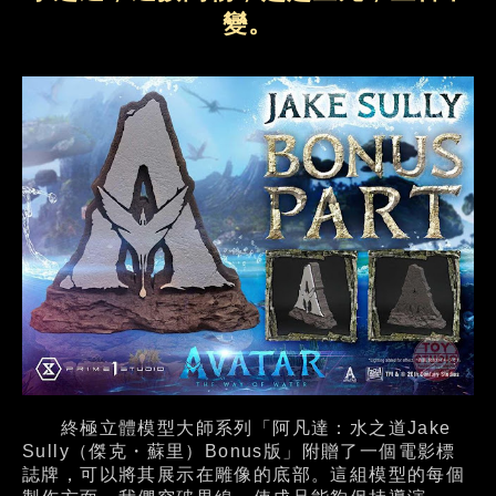
變。
終極立體模型大師系列「阿凡達：水之道Jake
Sully（傑克・蘇里）Bonus版」附贈了一個電影標
誌牌，可以將其展示在雕像的底部。這組模型的每個