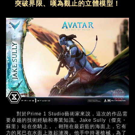
突破界限、嘆為觀止的立體模型！
對於Prime 1 Studio藝術家來說，這次的作品需
要卓越的技術經驗和專業知識。Jake Sully（傑克・
蘇里）站在坐騎上，，翱翔在最蔚藍的海面上，它有
力的尾巴在水面上激起漣漪。他手中持著槍械，為了