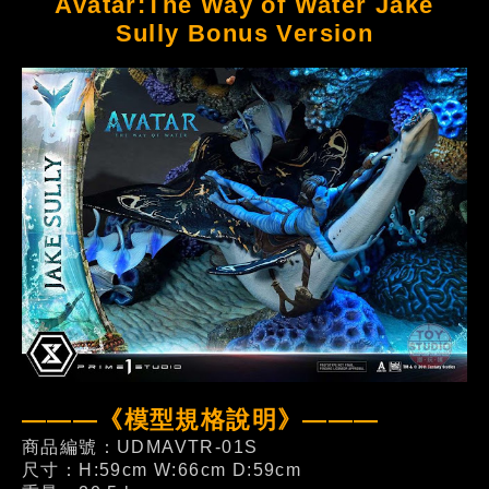
Avatar:The Way of Water Jake
Sully Bonus Version
———《模型規格說明》———
商品編號：UDMAVTR-01S
尺寸：H:59cm W:66cm D:59cm