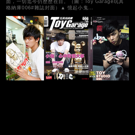
面，一切迄今仍歷歷在目。（圖：Toy Garage玩具
格納庫006#雜誌封面）▲ 憶起小鬼...