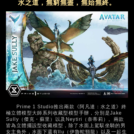
水之道，無窮無盡，無始無終。
Prime 1 Studio推出兩款《阿凡達：水之道》終
極立體模型大師系列收藏型模型手辦，分別是Jake
Sully（傑克・蘇里）以及Neytiri（奈蒂莉）。兩款
皆為立體擺設型收藏模型，除了水面上駕馭坐騎的男
女主角外，水面下還有Ilu（伊魯蛇頸龍）以及一起生