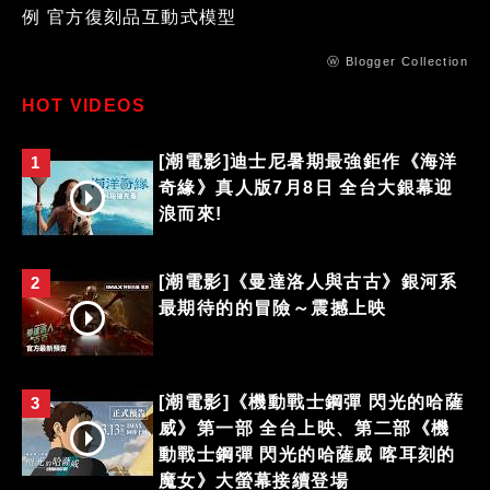
例 官方復刻品互動式模型
ⓦ Blogger Collection
HOT VIDEOS
[潮電影]迪士尼暑期最強鉅作《海洋
1
奇緣》真人版7月8日 全台大銀幕迎
浪而來!
[潮電影]《曼達洛人與古古》銀河系
2
最期待的的冒險～震撼上映
[潮電影]《機動戰士鋼彈 閃光的哈薩
3
威》第一部 全台上映、第二部《機
動戰士鋼彈 閃光的哈薩威 喀耳刻的
魔女》大螢幕接續登場