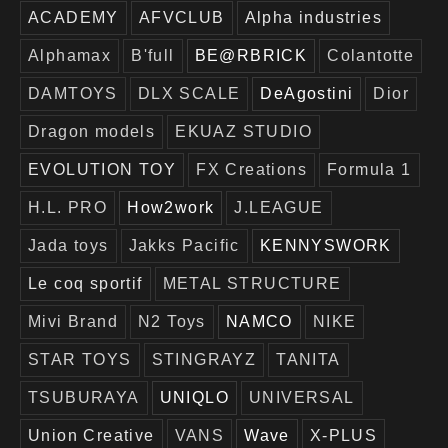
ACADEMY
AFVCLUB
Alpha industries
Alphamax
B'full
BE@RBRICK
Colantotte
DAMTOYS
DLX SCALE
DeAgostini
Dior
Dragon models
EKUAZ STUDIO
EVOLUTION TOY
FX Creations
Formula 1
H.L. PRO
How2work
J.LEAGUE
Jada toys
Jakks Pacific
KENNYSWORK
Le coq sportif
METAL STRUCTURE
Mivi Brand
N2 Toys
NAMCO
NIKE
STAR TOYS
STINGRAYZ
TANITA
TSUBURAYA
UNIQLO
UNIVERSAL
Union Creative
VANS
Wave
X-PLUS