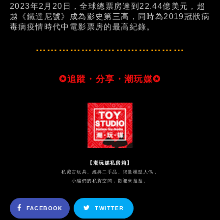
2023年2月20日，全球總票房達到22.44億美元，超
越《鐵達尼號》成為影史第三高，同時為2019冠狀病
毒病疫情時代中電影票房的最高紀錄。
…………………………………
✪追蹤・分享・潮玩媒✪
【潮玩媒私房箱】
私藏古玩具、經典二手品、限量模型人偶，
小編們的私貨空間，歡迎來逛逛。
FACEBOOK
TWITTER