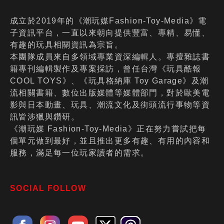
成立於2019年的《潮玩媒Fashion-Toy-Media》電
子資訊平台，一直以來朝向提供豐富、專精、易懂、
有趣的玩具相關資訊為宗旨。
本團隊成員來自多領域專業資深編輯人。專擅雜誌書
籍專刊編輯製作及專案採訪，曾任台灣《玩具酷報
COOL TOYS》、《玩具格納庫 Toy Garage》及潮
流相關書籍、數位出版媒體等媒體部門，對於歐美電
影與日本動畫、玩具、潮流文化及街頭流行事物等資
訊皆涉獵與鑽研。
《潮玩媒 Fashion-Toy-Media》正在努力嘗試把每
個單元做到最好，並且推出更多有趣、有用的內容和
服務，滿足每一位玩家讀者的需求。
SOCIAL FOLLOW