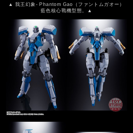
▲ 我王幻象- Phantom Gao（ファントムガオー）
藍色核心戰機型態。▲