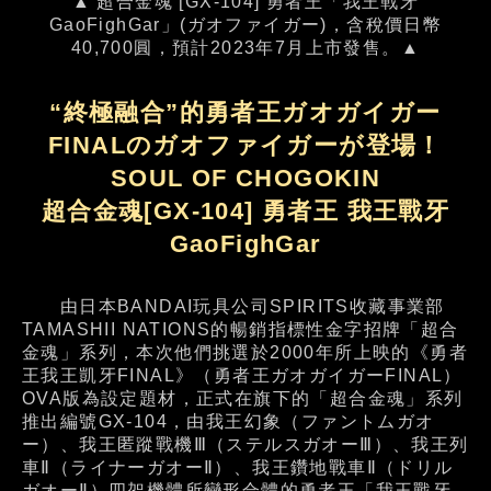
▲ 超合金魂 [GX-104] 勇者王「我王戰牙
GaoFighGar」(ガオファイガー)，含稅價日幣
40,700圓，預計2023年7月上市發售。▲
“終極融合”的勇者王ガオガイガー
FINALのガオファイガーが登場！
SOUL OF CHOGOKIN
超合金魂[GX-104] 勇者王 我王戰牙
GaoFighGar
由日本BANDAI玩具公司SPIRITS收藏事業部
TAMASHII NATIONS的暢銷指標性金字招牌「超合
金魂」系列，本次他們挑選於2000年所上映的《勇者
王我王凱牙FINAL》（勇者王ガオガイガーFINAL）
OVA版為設定題材，正式在旗下的「超合金魂」系列
推出編號GX-104，由我王幻象（ファントムガオ
ー）、我王匿蹤戰機Ⅲ（ステルスガオーⅢ）、我王列
車Ⅱ（ライナーガオーⅡ）、我王鑽地戰車Ⅱ（ドリル
ガオーⅡ）四架機體所變形合體的勇者王「我王戰牙