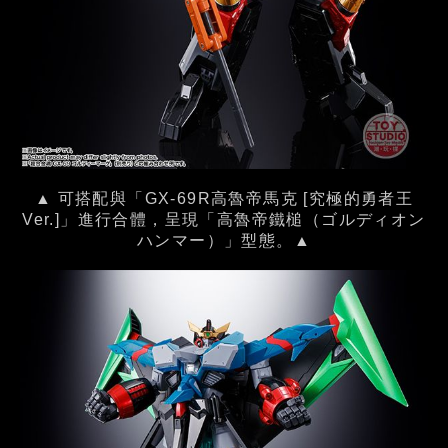
▲ 可搭配與「GX-69R高魯帝馬克 [究極的勇者王
Ver.]」進行合體，呈現「高魯帝鐵槌（ゴルディオン
ハンマー）」型態。▲