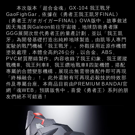
本次版本「超合金魂」GX-104 我王戰牙
GaoFighGar，依據在《勇者王我王凱牙FINAL》
（勇者王ガオガイガーFINAL）OVA版中，故事敘述
因天海護與Galeon前往宇宙後，地球防衛勇者隊
GGG展開次世代勇者王的量產計劃，並以「我王凱
牙」為開發基礎打造出純粹地球製造，由凱等人專門
駕駛的戰鬥機械「我王戰牙」。外觀採用近原作機體
塗裝處理，本體全高約26公分，以合金、ABS、
PVC材質壓鑄製作。內容收錄了我王幻象、我王匿蹤
戰機Ⅲ、我王列車Ⅱ、我王鑽地戰車Ⅱ四架機體，搭配
專屬的合體變形機構，展現出無需替換配件即可再現
「終極融合」！。此外還附有可再現必殺技的特效部
件及專屬台座。本商品目前由PREMIUM BANDAI官
網「魂WEB」預購販售中，喜愛《勇者王》系列的朋
友們絕不可錯過！