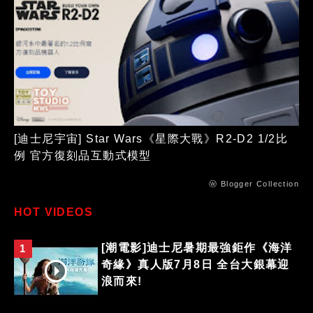
[迪士尼宇宙] Star Wars《星際大戰》R2-D2 1/2比
例 官方復刻品互動式模型
ⓦ Blogger Collection
HOT VIDEOS
[潮電影]迪士尼暑期最強鉅作《海洋
1
奇緣》真人版7月8日 全台大銀幕迎
浪而來!