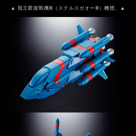
▲ 我王匿蹤戰機Ⅲ（ステルスガオーⅢ）機體。▲