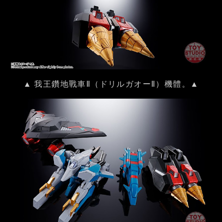
▲ 我王鑽地戰車Ⅱ（ドリルガオーⅡ）機體。▲