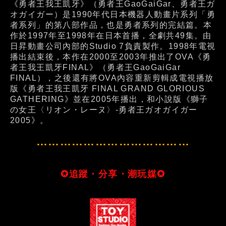
《勇者王我王凱牙》（勇者王GaoGaiGar、勇者王ガ
オガイガー）是1990年代日本機器人動畫片系列「勇
者系列」的第八部作品，也是勇者系列的完結篇。本
作於1997年至1998年在日本首播，全劇共49集。由
日昇動畫公司內部的Studio 7負責製作。1998年電視
播出結束後，本作在2000至2003年推出了OVA《勇
者王我王凱牙FINAL》（勇者王GaoGaiGar
FINAL），之後還有將OVA內容重新剪輯成電視播放
版《勇者王我王凱牙 FINAL GRAND GLORIOUS
GATHERING》並在2005年播出，和小說版《獅子
の女王〈リオン・レーヌ〉-勇者王ガオガイガー
2005》。
…………………………………
✪追蹤・分享・潮玩媒✪