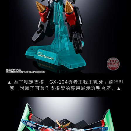
▲ 為了穩定支撐「GX-104勇者王我王戰牙」飛行型
態，附屬了可兼作支撐架的專用展示透明台座。▲