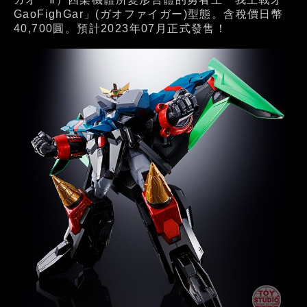
GaoFighGar」(ガオファイガー)型態。含稅價日幣
40,700圓。預計2023年07月正式發售！