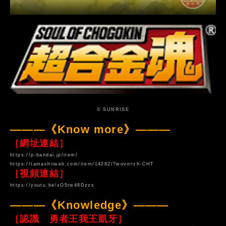
© SUNRISE
———《Know more》———
［網址連結］
https://p-bandai.jp/item/
https://tamashiiweb.com/item/14282/?wovn=zh-CHT
［視頻連結］
https://youtu.be/xO5rw48Dzzs
———《Knowledge》———
［認識 勇者王我王凱牙］