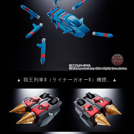
▲ 我王列車Ⅱ（ライナーガオーⅡ）機體。▲