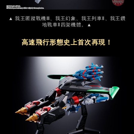
▲ 我王匿蹤戰機Ⅲ、我王幻象、我王列車Ⅱ、我王鑽
地戰車Ⅱ四架機體。▲
高速飛行形態史上首次再現！