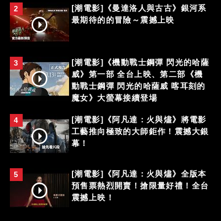
[潮電影]《曼達洛人與古古》銀河系
2
最期待的的冒險～震撼上映
[潮電影]《機動戰士鋼彈 閃光的哈薩
3
威》第一部 全台上映、第二部《機
動戰士鋼彈 閃光的哈薩威 喀耳刻的
魔女》大螢幕接續登場
[潮電影]《阿凡達：火與燼》將電影
4
工藝推向極致的大師鉅作！震撼大銀
幕！
[潮電影]《阿凡達：火與燼》全版本
5
預售票熱烈開賣！搶限量好禮！全台
震撼上映！