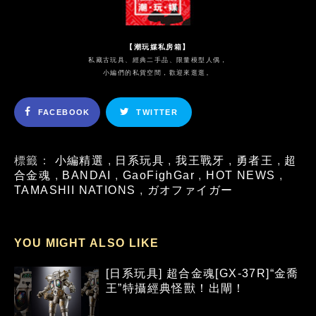
【潮玩媒私房箱】
私藏古玩具、經典二手品、限量模型人偶，
小編們的私貨空間，歡迎來逛逛。
FACEBOOK
TWITTER
標籤：
小編精選
,
日系玩具
,
我王戰牙
,
勇者王
,
超
合金魂
,
BANDAI
,
GaoFighGar
,
HOT NEWS
,
TAMASHII NATIONS
,
ガオファイガー
YOU MIGHT ALSO LIKE
[日系玩具] 超合金魂[GX-37R]“金喬
王”特攝經典怪獸！出閘！