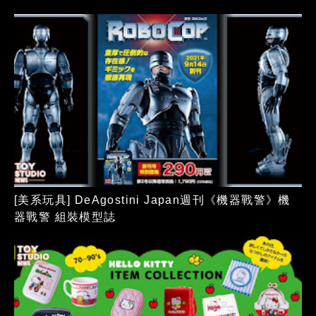
[美系玩具] DeAgostini Japan週刊《機器戰警》機
器戰警 組裝模型誌