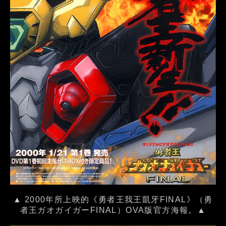
▲ 2000年所上映的《勇者王我王凱牙FINAL》（勇
者王ガオガイガーFINAL）OVA版官方海報。▲